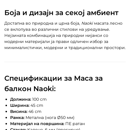
Боја и дизајн за секој амбиент
Достапна во природна и црна боја,
Naoki
масата лесно
се вклопува во различни стилови на уредување.
Нејзината комбинација на природни нијанси со
модерни материјали ја прави одличен избор за
минималистички, модерни и традиционални простори.
Спецификации за
Маса за
балкон Naoki
:
Должина:
100 cm
Ширина:
45 cm
Висина:
46 cm
Рамка:
Метална (нога Ø50 мм)
Материјал на површина:
ПЕ ратан
Стакло:
Калено, 6 мм (проѕирно)