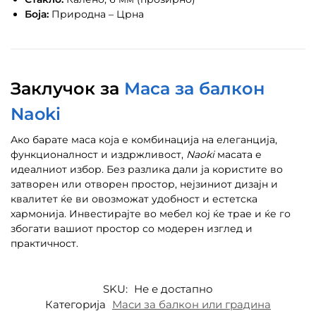
Боја:
Природна – Црна
Заклучок за
Маса за балкон
Naoki
Ако барате маса која е комбинација на елеганција,
функционалност и издржливост,
Naoki
масата е
идеалниот избор. Без разлика дали ја користите во
затворен или отворен простор, нејзиниот дизајн и
квалитет ќе ви овозможат удобност и естетска
хармонија. Инвестирајте во мебел кој ќе трае и ќе го
збогати вашиот простор со модерен изглед и
практичност.
SKU:
Не е достапно
Категорија
Маси за балкон или градина