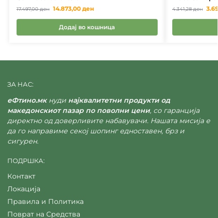
14.873,00
ден
3.6
17.497,00
ден
4.341,28
ден
Додај во кошница
ЗА НАС:
еФтино.мк
нуди
најквалитетни продукти од
македонскиот пазар по поволни цени
, со гаранција
директно од доверливите набавувачи. Нашата мисија е
да го направиме секој шопинг едноставен, брз и
сигурен.
ПОДРШКА:
Контакт
Локација
Правила и Политика
Поврат на Средства