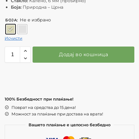
Стакло:
Калено, 6 мм (проѕирно)
Боја:
Природна – Црна
Не е избрано
БОЈА
:
Исчисти
Додај во кошница
100% Безбедност при плаќање!
Поврат на средства до 15 дена!
Можност за плаќање при достава на врата!
Вашето плаќање е целосно безбедно