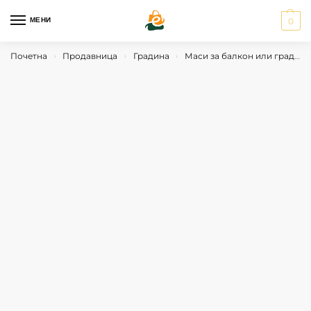
МЕНИ
0
Почетна
Продавница
Градина
Маси за балкон или градина
›
›
›