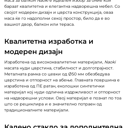
маса за балкон
Naoki
е идеален избор за оние кои
бараат квалитетна и елегантна надворешна мебел. Со
својот модерен дизајн и цврста конструкција, оваа
маса ќе го надополни секој простор, било да е во
вашиот двор, балкон или тераса.
Квалитетна изработка и
модерен дизајн
Изработена од висококвалитетни материјали,
Naoki
масата нуди цврстина, стабилност и долготрајност.
Металната рамка со цевки од Ø50 мм обезбедува
цврстина и отпорност на абење. Главната површина е
изработена од ПЕ ратан, еколошки синтетички
материјал кој нуди одлична издржливост и отпорност
на надворешни услови. Овој материјал е познат по тоа
што се рециклира и е значително потраен од
традиционалните материјали.
Калено стакло за дополнителна