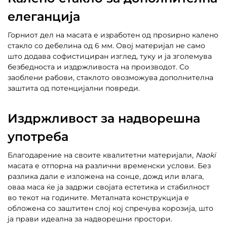
елеганција
Горниот дел на масата е изработен од проѕирно калено
стакло со дебелина од 6 мм. Овој материјал не само
што додава софистициран изглед, туку и ја зголемува
безбедноста и издржливоста на производот. Со
заоблени рабови, стаклото овозможува дополнителна
заштита од потенцијални повреди.
Издржливост за надворешна
употреба
Благодарение на своите квалитетни материјали,
Naoki
масата е отпорна на различни временски услови. Без
разлика дали е изложена на сонце, дожд или влага,
оваа маса ќе ја задржи својата естетика и стабилност
во текот на годините. Металната конструкција е
обложена со заштитен слој кој спречува корозија, што
ја прави идеална за надворешни простори.