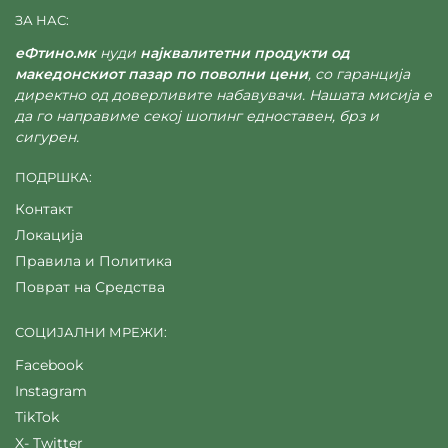
спецификациите на производот.
ЗА НАС:
еФтино.мк
нуди
најквалитетни продукти од
Меморија, ладење и
македонскиот пазар по поволни цени
, со гаранција
директно од доверливите набавувачи. Нашата мисија е
дополнителни приклучоци
да го направиме секој шопинг едноставен, брз и
сигурен.
Матичната плоча и процесорот мора да
поддржуваат ист тип RAM-меморија. Различните
ПОДРШКА:
DDR-генерации не се меѓусебно заменливи.
Декларираната брзина на меморијата може да
Контакт
бара вклучување соодветен профил во BIOS.
Локација
Правила и Политика
Проверете го бројот на приклучоци за
Поврат на Средства
вентилатори и нивната позиција. За систем со
повеќе вентилатори или водено ладење може да
бидат потребни дополнителни контролери или
СОЦИЈАЛНИ МРЕЖИ:
разделници.
Facebook
Instagram
RGB и ARGB се различни системи за осветлување
со различни приклучоци и напон. Пред
TikTok
поврзување треба да се провери поддршката на
X- Twitter