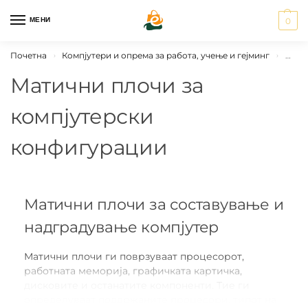
МЕНИ
0
Почетна
Компјутери и опрема за работа, учење и гејминг
Мати
›
›
Матични плочи за
компјутерски
конфигурации
Матични плочи за составување и
надградување компјутер
Матични плочи ги поврзуваат процесорот,
работната меморија, графичката картичка,
дисковите и останатите компоненти. Тие ги
определуваат поддржаните процесори, типот на