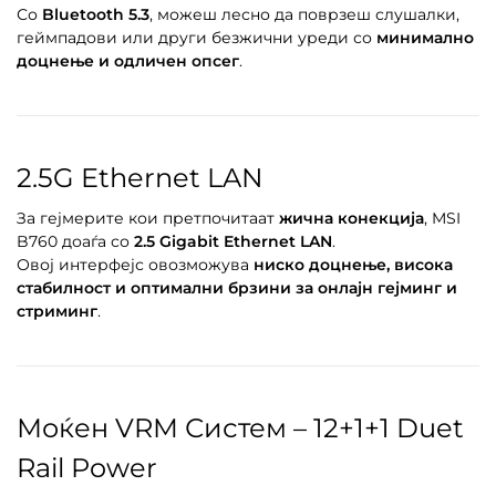
Со
Bluetooth 5.3
, можеш лесно да поврзеш слушалки,
геймпадови или други безжични уреди со
минимално
доцнење и одличен опсег
.
2.5G Ethernet LAN
За гејмерите кои претпочитаат
жична конекција
, MSI
B760 доаѓа со
2.5 Gigabit Ethernet LAN
.
Овој интерфејс овозможува
ниско доцнење, висока
стабилност и оптимални брзини за онлајн гејминг и
стриминг
.
Моќен VRM Систем – 12+1+1 Duet
Rail Power