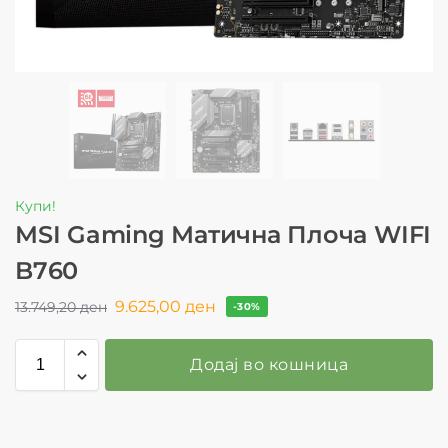
Купи!
MSI Gaming Матична Плоча WIFI
B760
9.625,00
ден
13.749,20
ден
-30%
Додај во кошница