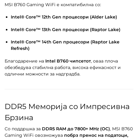
MSI B760 Gaming WiFi е компатибилна со:
Intel® Core™ 12th Gen процесори (Alder Lake)
Intel® Core™ 13th Gen процесори (Raptor Lake)
Intel® Core™ 14th Gen процесори (Raptor Lake
Refresh)
Благодарение на
Intel B760 чипсетот
, оваа плоча
обезбедува стабилна работа, висока ефикасност и
одлични можности за надградба.
DDR5 Меморија со Импресивна
Брзина
Со поддршка за
DDR5 RAM до 7800+ MHz (OC)
, MSI B760
Gaming WiFi овозможува
побрз пренос на податоци,