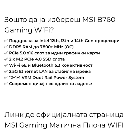
Зошто да ја избереш MSI B760
Gaming WiFi?
✅
Поддршка за Intel 12th, 13th и 14th Gen процесори
✅
DDR5 RAM до 7800+ MHz (OC)
✅
PCIe 5.0 x16 слот за идни графички карти
✅
2 x M.2 PCIe 4.0 SSD слота
✅
Wi-Fi 6E и Bluetooth 5.3 конективност
✅
2.5G Ethernet LAN за стабилна мрежа
✅
12+1+1 VRM Duet Rail Power System
✅
Современ дизајн со одлично ладење
Линк до официјалната страница
MSI Gaming Матична Плоча WIFI