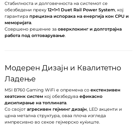
Стабилноста и долговечноста на системот се
обезбедени преку
12+1+1 Duet Rail Power System
, кој
гарантира
прецизна испорака на енергија кон CPU и
меморијата
.
Совршено решение за
оверклокинг и долготрајна
работа под оптоварување
.
Модерен Дизајн и Квалитетно
Ладење
MSI B760 Gaming WiFi е опремена со
екстензивен
хеатсинк систем
кој обезбедува
ефикасно
дисипирање на топлината
.
Со својот
агресивен гејминг дизајн
, LED акценти и
црна метална структура, оваа плоча изгледа
импресивно во секое гејмерско куќиште.