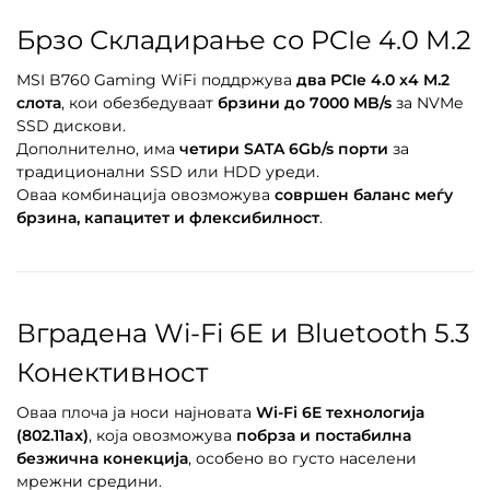
Брзо Складирање со PCIe 4.0 M.2
MSI B760 Gaming WiFi поддржува
два PCIe 4.0 x4 M.2
слота
, кои обезбедуваат
брзини до 7000 MB/s
за NVMe
SSD дискови.
Дополнително, има
четири SATA 6Gb/s порти
за
традиционални SSD или HDD уреди.
Оваа комбинација овозможува
совршен баланс меѓу
брзина, капацитет и флексибилност
.
Вградена Wi-Fi 6E и Bluetooth 5.3
Конективност
Оваа плоча ја носи најновата
Wi-Fi 6E технологија
(802.11ax)
, која овозможува
побрза и постабилна
безжична конекција
, особено во густо населени
мрежни средини.