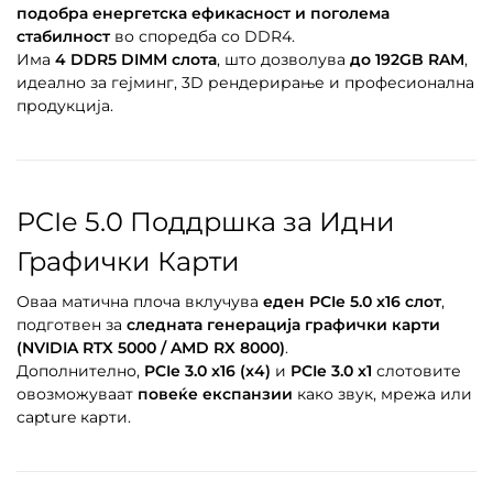
подобра енергетска ефикасност и поголема
стабилност
во споредба со DDR4.
Има
4 DDR5 DIMM слота
, што дозволува
до 192GB RAM
,
идеално за гејминг, 3D рендерирање и професионална
продукција.
PCIe 5.0 Поддршка за Идни
Графички Карти
Оваа матична плоча вклучува
еден PCIe 5.0 x16 слот
,
подготвен за
следната генерација графички карти
(NVIDIA RTX 5000 / AMD RX 8000)
.
Дополнително,
PCIe 3.0 x16 (x4)
и
PCIe 3.0 x1
слотовите
овозможуваат
повеќе експанзии
како звук, мрежа или
capture карти.