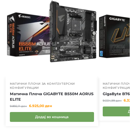
МАТИЧНИ ПЛОЧИ ЗА КОМПЈУТЕРСКИ
МАТИЧНИ ПЛОЧ
КОНФИГУРАЦИИ
КОНФИГУРАЦИ
Матична Плоча GIGABYTE B550M AORUS
GigaByte B7
ELITE
6.3
9.034,99
ден
6.925,00
ден
9.892,11
ден
Додај во кошница