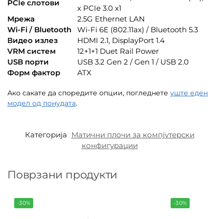
PCIe слотови
x PCIe 3.0 x1
Мрежа
2.5G Ethernet LAN
Wi-Fi / Bluetooth
Wi-Fi 6E (802.11ax) / Bluetooth 5.3
Видео излез
HDMI 2.1, DisplayPort 1.4
VRM систем
12+1+1 Duet Rail Power
USB порти
USB 3.2 Gen 2 / Gen 1 / USB 2.0
Форм фактор
ATX
Ако сакате да споредите опции, погледнете
уште еден
модел од понудата
.
Категорија
Матични плочи за компјутерски
конфигурации
Поврзани продукти
-30%
-30%