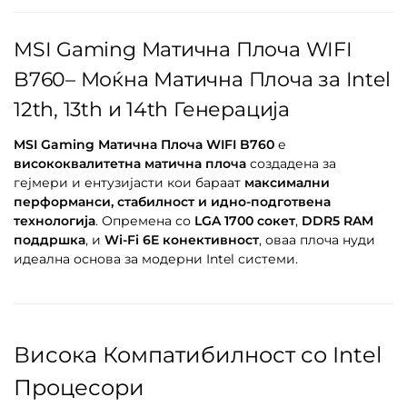
MSI Gaming Матична Плоча WIFI
B760– Моќна Матична Плоча за Intel
12th, 13th и 14th Генерација
MSI Gaming Матична Плоча WIFI B760
е
висококвалитетна матична плоча
создадена за
гејмери и ентузијасти кои бараат
максимални
перформанси, стабилност и идно-подготвена
технологија
. Опремена со
LGA 1700 сокет
,
DDR5 RAM
поддршка
, и
Wi-Fi 6E конективност
, оваа плоча нуди
идеална основа за модерни Intel системи.
Висока Компатибилност со Intel
Процесори