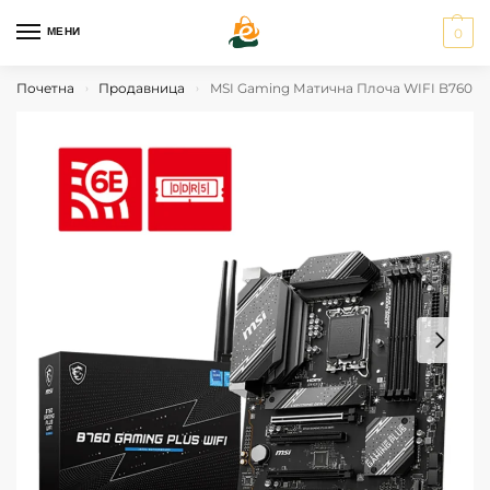
МЕНИ
0
Почетна
Продавница
MSI Gaming Матична Плоча WIFI B760
›
›