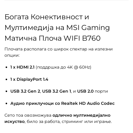
Богата Конективност и
Мултимедија на MSI Gaming
Матична Плоча WIFI B760
Плочата располага со широк спектар на излезни
опции:
1 x HDMI 2.1
(поддршка до 4K @ 60Hz)
1 x DisplayPort 1.4
USB 3.2 Gen 2
,
USB 3.2 Gen 1
, и
USB 2.0
порти
Аудио приклучоци со Realtek HD Audio Codec
Сето тоа овозможува
одлично мултимедијално
искуство
, било за работа, стриминг или играње.