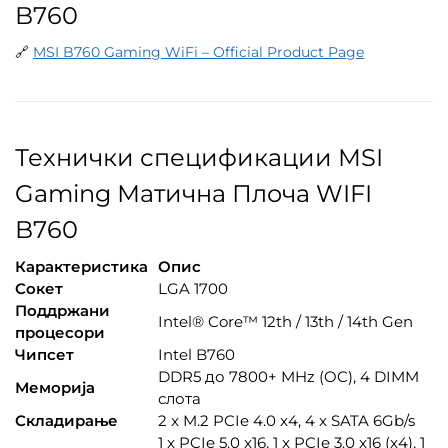
B760
🔗
MSI B760 Gaming WiFi – Official Product Page
Технички спецификации MSI
Gaming Матична Плоча WIFI
B760
Карактеристика
Опис
Сокет
LGA 1700
Поддржани
Intel® Core™ 12th / 13th / 14th Gen
процесори
Чипсет
Intel B760
DDR5 до 7800+ MHz (OC), 4 DIMM
Меморија
слота
Складирање
2 x M.2 PCIe 4.0 x4, 4 x SATA 6Gb/s
1 x PCIe 5.0 x16, 1 x PCIe 3.0 x16 (x4), 1