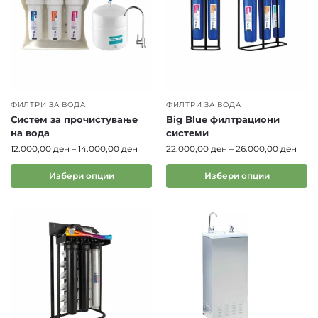
Каде да купам филтри за вода по
најдобра цена?
Ако се прашувате
каде да купам филтер за вода
по најдобра цена
, еФтино.mk е вистинското
место. Нудиме:
ФИЛТРИ ЗА ВОДА
ФИЛТРИ ЗА ВОДА
Систем за прочистување
Big Blue филтрациони
конкурентни цени и промоции
на вода
системи
детални описи на секој филтер
12.000,00
ден
–
14.000,00
ден
22.000,00
ден
–
26.000,00
ден
сигурна и брза
испорака низ цела Македонија
Избери опции
Избери опции