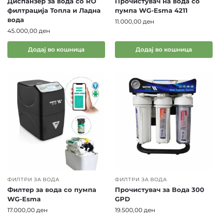
Диспанзер за вода со RO
Прочистувач на вода со
филтрација Топла и Ладна
пумпа WG-Esma 4211
вода
11.000,00
ден
45.000,00
ден
Додај во кошница
Додај во кошница
ФИЛТРИ ЗА ВОДА
ФИЛТРИ ЗА ВОДА
Филтер за вода со пумпа
Прочистувач за Вода 300
WG-Esma
GPD
17.000,00
ден
19.500,00
ден