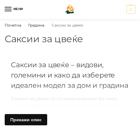
МЕНИ
0
Почетна
Градина
Саксии за цвеќе
›
›
Саксии за цвеќе
Саксии за цвеќе – видови,
големини и како да изберете
идеален модел за дом и градина
Саксии за цвеќе се основен елемент во секој
простор каде што се одгледуваат растенија, без
разлика дали станува збор за дом, балкон, тераса
или градина. Тие не се само декоративен додаток,
Прикажи опис
туку директно влијаат на здравјето на растението,
развојот на коренот и целокупната стабилност.