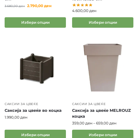
2.790,00
ден
3.680,00
ден
Во пракса, ова значи поздраво растение со подолг
4.600,00
ден
животен век и помалку проблеми при
одржување.
Избери опции
Избери опции
Видови саксии за цвеќе според
употреба
Пазарот нуди голем избор на модели кои се
разликуваат по материјал, форма и намена.
Пластични саксии
Најчесто користени поради
нивната леснотија и практичност. Тие се отпорни
на влага и погодни за балкони, тераси и
секојдневна употреба.
САКСИИ ЗА ЦВЕЌЕ
САКСИИ ЗА ЦВЕЌЕ
Саксија за цвеќе во коцка
Саксија за цвеќе MELROUZ
Керамички саксии
Идеални за ентериери каде
коцка
1.990,00
ден
што е важен визуелниот ефект. Нудат стабилност
359,00
ден
–
659,00
ден
и елегантен изглед, често избрани за модерно
уредени домови.
Избери опции
Избери опции