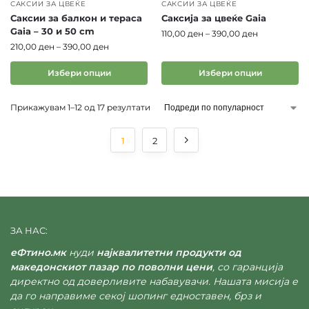
Квалитетот на саксијата најмногу зависи од
САКСИИ ЗА ЦВЕЌЕ
САКСИИ ЗА ЦВЕЌЕ
материјалот.
Саксии за балкон и тераса
Саксија за цвеќе Gaia
Gaia – 30 и 50 cm
110,00
ден
–
390,00
ден
Најчесто се користат:
210,00
ден
–
390,00
ден
пластика отпорна на UV зраци
Избери опции
Избери опции
керамика со стабилна структура
композитни материјали отпорни на
Прикажувам 1–12 од 17 резултати
температурни промени
модели со вграден систем за дренажа
1
2
Овие карактеристики овозможуваат долготрајна
употреба и во внатрешни и надворешни услови.
Некои производители ги нарекуваат овие
модели и „жардињери” – поформален назив за
поголеми декоративни саксии, особено оние
наменети за ентериер или деловни простори.
ЗА НАС:
еФтино.мк
нуди
најквалитетни продукти од
Како да изберете вистинска
македонскиот пазар по поволни цени
, со гаранција
директно од доверливите набавувачи. Нашата мисија е
саксија
да го направиме секој шопинг едноставен, брз и