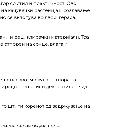
ор со стил и практичност. Овој
на качувачки растенија и создавање
о се вклопува во двор, тераса,
ани и рециклирачки материјали. Тоа
е отпорен на сонце, влага и
а решетка овозможува потпора за
природна сенка или декоративен ѕид
 го штити коренот од задржување на
 основа овозможува лесно