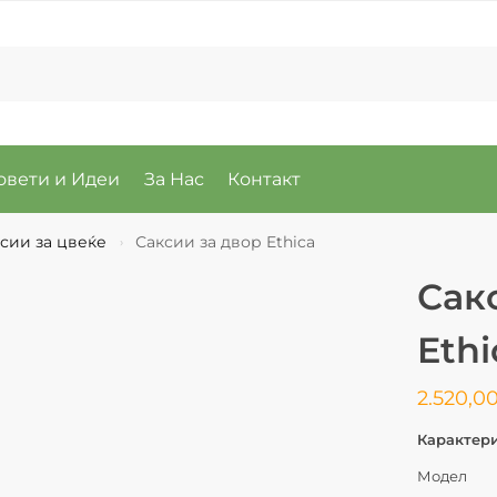
овети и Идеи
За Нас
Контакт
сии за цвеќе
Саксии за двор Ethica
›
Сак
Ethi
2.520,0
Карактер
Модел