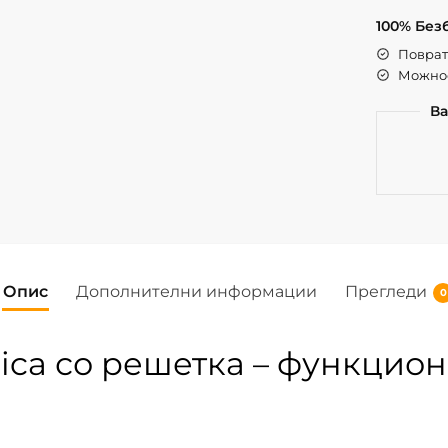
100% Без
Поврат 
Можнос
Ва
Опис
Дополнителни информации
Прегледи
0
hica со решетка – функцио