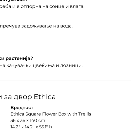
еба и е отпорна на сонце и влага.
спречува задржување на вода.
ки растенија?
 на качувачки цвеќиња и лозници.
за двор Ethica
Вредност
Ethica Square Flower Box with Trellis
36 x 36 x 140 cm
14.2″ x 14.2″ x 55.1″ h