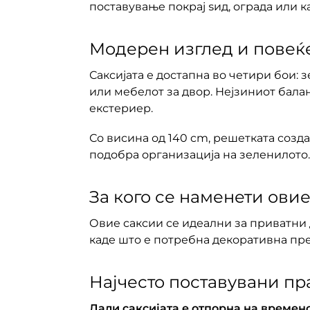
поставување покрај ѕид, ограда или 
Модерен изглед и повеќ
Саксијата е достапна во четири бои: з
или мебелот за двор. Нејзиниот бала
екстериер.
Со висина од 140 cm, решетката созд
подобра организација на зеленилото.
За кого се наменети овие
Овие саксии се идеални за приватни 
каде што е потребна декоративна пре
Најчесто поставувани пр
Дали саксијата е отпорна на времен