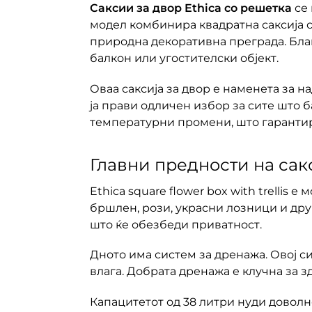
Саксии за двор Ethica со решетка
се 
модел комбинира квадратна саксија 
природна декоративна преграда. Благ
балкон или угостителски објект.
Оваа саксија за двор е наменета за 
ја прави одличен избор за сите што б
температурни промени, што гарантир
Главни предности на сак
Ethica square flower box with trellis
бршлен, рози, украсни лозници и дру
што ќе обезбеди приватност.
Дното има систем за дренажа. Овој 
влага. Добрата дренажа е клучна за зд
Капацитетот од 38 литри нуди доволн