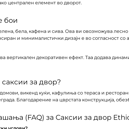
како централен елемент во дворот.
е бои
елена, бела, кафена и сива. Ова ви овозможува лесно 
нсиран и минималистички дизајн е во согласност со
ава вертикален декоративен ефект. Таа додава дина
 саксии за двор?
домови, викенд куќи, кафулиња со тераса и ресторани
града. Благодарение на цврстата конструкција, обез
ашања (FAQ) за Саксии за двор Ethi
ски услови?