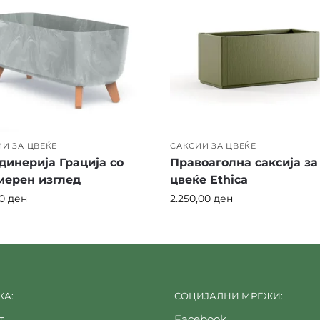
И ЗА ЦВЕЌЕ
САКСИИ ЗА ЦВЕЌЕ
инерија Грација со
Правоаголна саксија за
мерен изглед
цвеќе Ethica
00
ден
2.250,00
ден
А:
СОЦИЈАЛНИ МРЕЖИ:
т
Facebook