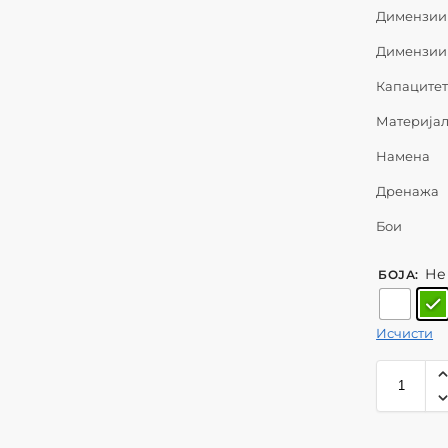
Димензии
Димензии 
Капаците
Материја
Наменa
Дренажа
Бои
Не
БОЈА
:
Исчисти