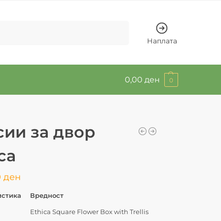
Барај
Наплата
0,00
ден
0
сии за двор
ca
0
ден
истика
Вредност
Ethica Square Flower Box with Trellis