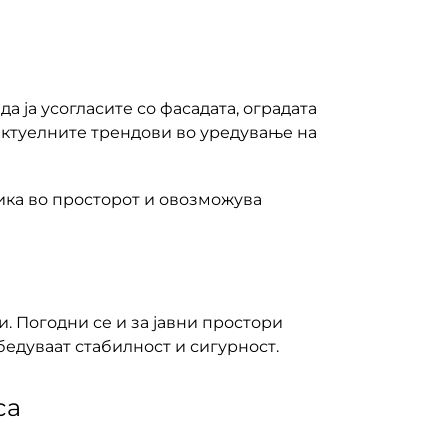
да ја усогласите со фасадата, оградата
 актуелните трендови во уредување на
мика во просторот и овозможува
. Погодни се и за јавни простори
бедуваат стабилност и сигурност.
ca