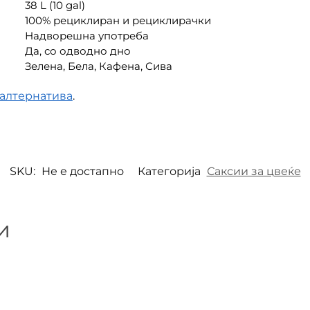
38 L (10 gal)
100% рециклиран и рециклирачки
Надворешна употреба
Да, со одводно дно
Зелена, Бела, Кафена, Сива
 алтернатива
.
SKU:
Не е достапно
Категорија
Саксии за цвеќе
и