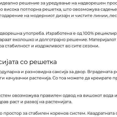
идеално решение за уредување на надворешен прост
со висока потпорна решетка, што овозможува садење 
одарение на модерниот дизајн и чистите линии, лесн
надворешна употреба. Изработена е од 100% рециклир
араат еколошко и долготрајно решение. Материјалот 
а стабилност и издржливост во сите сезони.
сијата со решетка
 е модуларна и разновидна саксија за двор. Вграденат
ги качувачки растенија. Со тоа можете да креирате 
систем овозможува правилен одвод на вишокот вода и
рав раст и развој на растенијата.
о простор за стабилен коренов систем. Квадратната