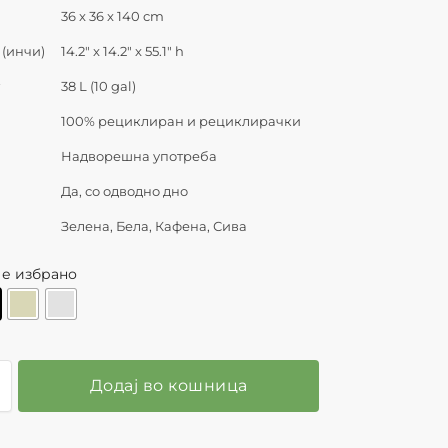
36 x 36 x 140 cm
(инчи)
14.2″ x 14.2″ x 55.1″ h
т
38 L (10 gal)
л
100% рециклиран и рециклирачки
Надворешна употреба
Да, со одводно дно
Зелена, Бела, Кафена, Сива
 е избрано
Додај во кошница