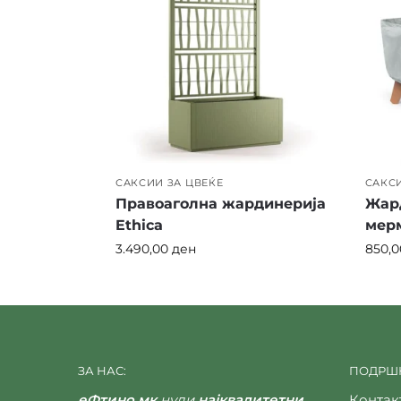
САКСИИ ЗА ЦВЕЌЕ
САКСИ
Правоаголна жардинерија
Жард
Ethica
мер
3.490,00
ден
850,
ЗА НАС:
ПОДРШК
еФтино.мк
нуди
најквалитетни
Контак