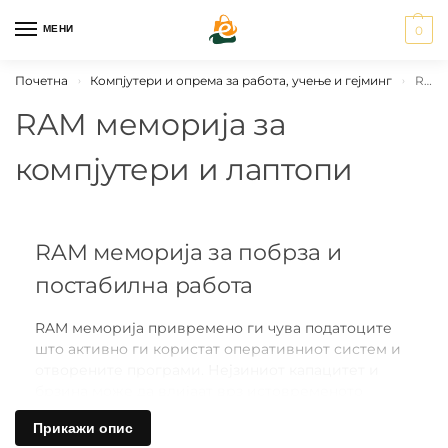
МЕНИ
0
Почетна
Компјутери и опрема за работа, учење и гејминг
RAM меморија за компјутери и лаптопи
›
›
RAM меморија за
компјутери и лаптопи
RAM меморија за побрза и
постабилна работа
RAM меморија привремено ги чува податоците
што активно ги користат оперативниот систем и
отворените програми. Нејзиниот капацитет и
брзина може да влијаат врз истовременото
извршување повеќе задачи, но резултатите
Прикажи опис
зависат и од процесорот, складирањето и