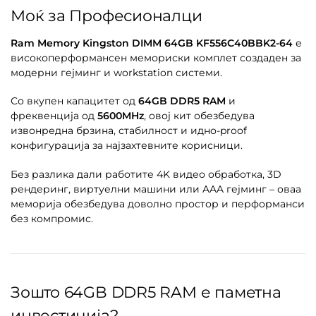
Моќ за Професионалци
Ram Memory Kingston DIMM 64GB KF556C40BBK2-64
е
високоперформансен мемориски комплет создаден за
модерни гејминг и workstation системи.
Со вкупен капацитет од
64GB DDR5 RAM
и
фреквенција од
5600MHz
, овој кит обезбедува
извонредна брзина, стабилност и идно-proof
конфигурација за најзахтевните корисници.
Без разлика дали работите 4K видео обработка, 3D
рендеринг, виртуелни машини или AAA гејминг – оваа
меморија обезбедува доволно простор и перформанси
без компромис.
Зошто 64GB DDR5 RAM е паметна
инвестиција?