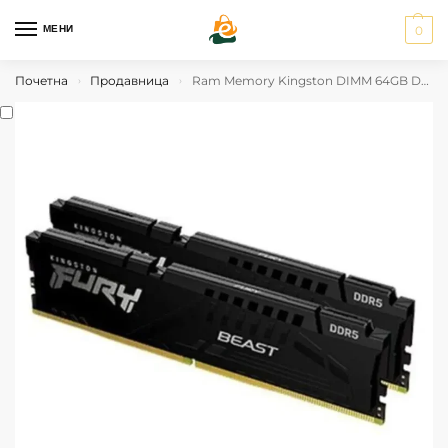
МЕНИ
0
Почетна
Продавница
Ram Memory Kingston DIMM 64GB DDR-5600/Kit2
›
›