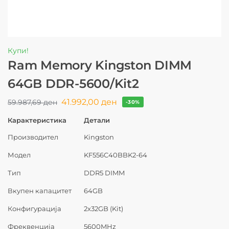
Купи!
Ram Memory Kingston DIMM
64GB DDR-5600/Kit2
41.992,00
ден
59.987,69
ден
-30%
Карактеристика
Детали
Производител
Kingston
Модел
KF556C40BBK2-64
Тип
DDR5 DIMM
Вкупен капацитет
64GB
Конфигурација
2x32GB (Kit)
Фреквенција
5600MHz