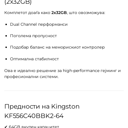
(2x32GB)
Комплетот доаѓа како
2x32GB
, што овозможува:
Dual Channel перформанси
Поголема пропусност
Подобар баланс на меморискиот контролер
Оптимална стабилност
Ова е идеално решение за high-performance гејминг и
професионални системи.
Предности на Kingston
KF556C40BBK2-64
✔ 64GB вкупен капацитет