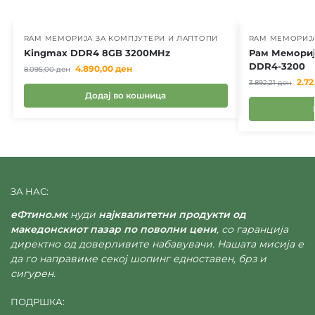
RAM МЕМОРИЈА ЗА КОМПЈУТЕРИ И ЛАПТОПИ
RAM МЕМОРИЈА
Kingmax DDR4 8GB 3200MHz
Рам Меморија
DDR4-3200
4.890,00
ден
8.095,00
ден
2.7
3.892,21
ден
Додај во кошница
ЗА НАС:
еФтино.мк
нуди
најквалитетни продукти од
македонскиот пазар по поволни цени
, со гаранција
директно од доверливите набавувачи. Нашата мисија е
да го направиме секој шопинг едноставен, брз и
сигурен.
ПОДРШКА: