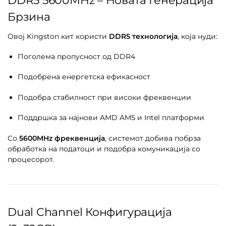
DDR5 5600MHz – Новата Генерација
Брзина
Овој Kingston кит користи
DDR5 технологија
, која нуди:
Поголема пропусност од DDR4
Подобрена енергетска ефикасност
Подобра стабилност при високи фреквенции
Поддршка за најнови AMD AM5 и Intel платформи
Со
5600MHz фреквенција
, системот добива побрза
обработка на податоци и подобра комуникација со
процесорот.
Dual Channel Конфигурација