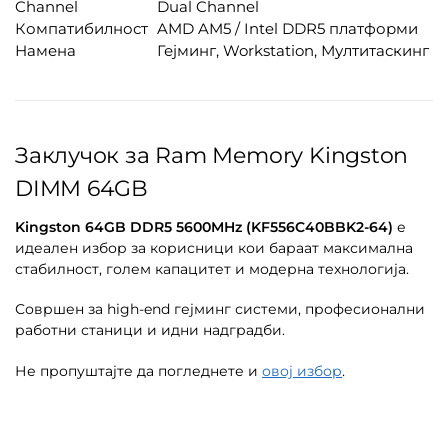
Channel
Dual Channel
Компатибилност
AMD AM5 / Intel DDR5 платформи
Намена
Гејминг, Workstation, Мултитаскинг
Заклучок за Ram Memory Kingston
DIMM 64GB
Kingston 64GB DDR5 5600MHz (KF556C40BBK2-64)
е
идеален избор за корисници кои бараат максимална
стабилност, голем капацитет и модерна технологија.
Совршен за high-end гејминг системи, професионални
работни станици и идни надградби.
Не пропуштајте да погледнете и
овој избор
.