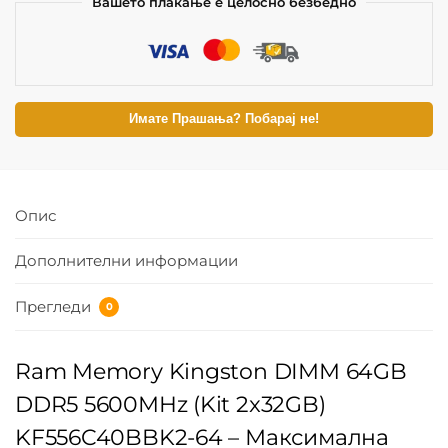
Вашето плаќање е целосно безбедно
Имате Прашања? Побарај не!
Опис
Дополнителни информации
Прегледи
0
Ram Memory Kingston DIMM 64GB
DDR5 5600MHz (Kit 2x32GB)
KF556C40BBK2-64 – Максимална