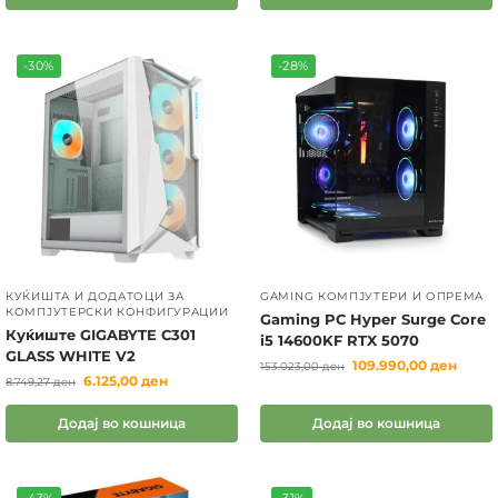
-30%
-28%
КУЌИШТА И ДОДАТОЦИ ЗА
GAMING КОМПЈУТЕРИ И ОПРЕМА
КОМПЈУТЕРСКИ КОНФИГУРАЦИИ
Gaming PC Hyper Surge Core
Куќиште GIGABYTE C301
i5 14600KF RTX 5070
GLASS WHITE V2
109.990,00
ден
153.023,00
ден
6.125,00
ден
8.749,27
ден
Додај во кошница
Додај во кошница