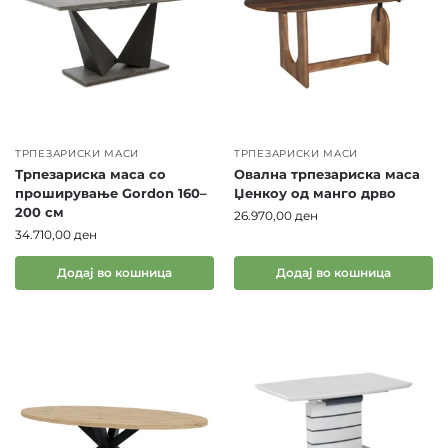
ТРПЕЗАРИСКИ МАСИ
ТРПЕЗАРИСКИ МАСИ
Трпезариска маса со
Овална трпезариска маса
проширување Gordon 160–
Џенкоу од манго дрво
200 см
26.970,00
ден
34.710,00
ден
Додај во кошница
Додај во кошница