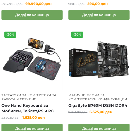
99.990,00
ден
590,00
ден
138.738,00
ден
980,00
ден
Додај во кошница
Додај во кошница
-30%
-30%
ТАСТАТУРИ ЗА КОМПЈУТЕРИ ЗА
МАТИЧНИ ПЛОЧИ ЗА
РАБОТА И ГЕЈМИНГ
КОМПЈУТЕРСКИ КОНФИГУРАЦИИ
One Hand Keyboard за
GigaByte B760M DS3H DDR4
Мобилен, Таблет,PS и PC
6.325,00
ден
9.034,99
ден
1.625,00
ден
2.320,80
ден
Додај во кошница
Додај во кошница