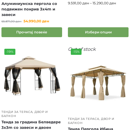
9.591,00
ден
–
15.290,00
ден
Алуминиумска пергола со
подвижен покрив 3x4m и
завеси
54.990,00
ден
65.871,00
ден
Прочитај повеќе
Избери опции
Out of stock
-19%
-15%
ТЕНДИ ЗА ТЕРАСА, ДВОР И
БАЛКОН
ТЕНДИ ЗА ТЕРАСА, ДВОР И
Тенда за градина Белведере
БАЛКОН
3x3m со завеси и двоен
Тенда Пергола Ибица