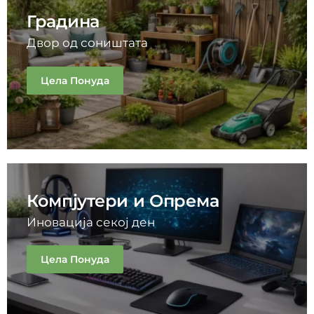
Градина
Двор од соништата
Цела Понуда
Компјутери и Опрема
Иновација секој ден
Цела Понуда