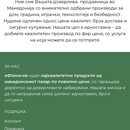
Ние сме Вашата доверлива продавница во
Македонија со внимателно одбрани производи за
дом, градина, играчки, технологија и безбедност.
Нудиме одличен однос цена-квалитет, брза достава и
сигурно купување. Нашата цел е едноставна – да
добиете квалитетен производ по фер цена, со услуга
на која можете да се потпрете.
ЗА НАС:
еФтино.мк
нуди
најквалитетни продукти од
македонскиот пазар по поволни цени
, со гаранција
директно од доверливите набавувачи. Нашата мисија е
да го направиме секој шопинг едноставен, брз и
сигурен.
ПОДРШКА:
Контакт
Локација