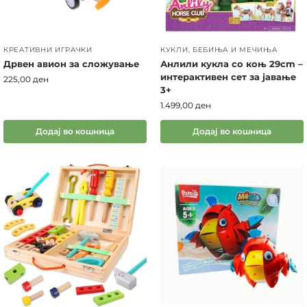
КРЕАТИВНИ ИГРАЧКИ
КУКЛИ, БЕБИЊА И МЕЧИЊА
Дрвен авион за сложување
Анлили кукла со коњ 29cm –
интерактивен сет за јавање
225,00
ден
3+
1.499,00
ден
Додај во кошница
Додај во кошница