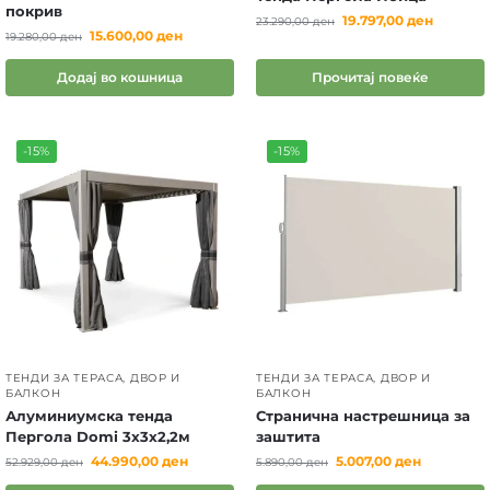
покрив
19.797,00
ден
23.290,00
ден
15.600,00
ден
19.280,00
ден
Додај во кошница
Прочитај повеќе
-15%
-15%
ТЕНДИ ЗА ТЕРАСА, ДВОР И
ТЕНДИ ЗА ТЕРАСА, ДВОР И
БАЛКОН
БАЛКОН
Алуминиумска тенда
Странична настрешница за
Пергола Domi 3x3x2,2м
заштита
44.990,00
ден
5.007,00
ден
52.929,00
ден
5.890,00
ден