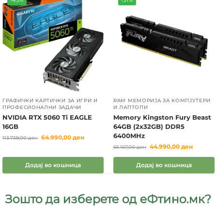
-43%
-31%
ГРАФИЧКИ КАРТИЧКИ ЗА ИГРИ И
RAM МЕМОРИЈА ЗА КОМПЈУТЕРИ
ПРОФЕСИОНАЛНИ ЗАДАЧИ
И ЛАПТОПИ
NVIDIA RTX 5060 Ti EAGLE
Memory Kingston Fury Beast
16GB
64GB (2x32GB) DDR5
6400MHz
64.990,00
ден
113.738,00
ден
44.990,00
ден
65.167,00
ден
Додај во кошница
Додај во кошница
Зошто да изберете од еФтино.мк?