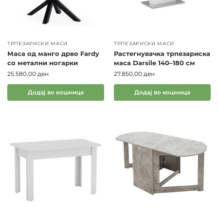
ТРПЕЗАРИСКИ МАСИ
ТРПЕЗАРИСКИ МАСИ
Маса од манго дрво Fardy
Растегнувачка трпезариска
со метални ногарки
маса Darsile 140–180 см
25.580,00
ден
27.850,00
ден
Додај во кошница
Додај во кошница