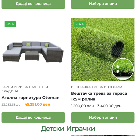
Додај во кошница
Избери опции
-15%
-14%
ГАРНИТУРИ ЗА БАЛКОН И
ВЕШТАЧКА ТРЕВА И ОГРАДА
ГРАДИНА
Вештачка трева за тераса
Аголна гарнитура Otoman
1х5м ролна
45.291,00
ден
53.283,68
ден
1.200,00
ден
–
3.400,00
ден
Додај во кошница
Избери опции
Детски Играчки