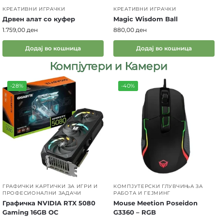
КРЕАТИВНИ ИГРАЧКИ
КРЕАТИВНИ ИГРАЧКИ
Дрвен алат со куфер
Magic Wisdom Ball
1.759,00
ден
880,00
ден
Додај во кошница
Додај во кошница
Компјутери и Камери
-28%
-40%
ГРАФИЧКИ КАРТИЧКИ ЗА ИГРИ И
КОМПЈУТЕРСКИ ГЛУВЧИЊА ЗА
ПРОФЕСИОНАЛНИ ЗАДАЧИ
РАБОТА И ГЕЈМИНГ
Графичка NVIDIA RTX 5080
Mouse Meetion Poseidon
Gaming 16GB OC
G3360 – RGB