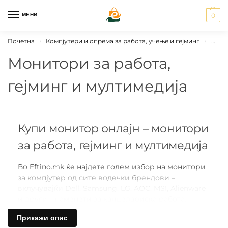
МЕНИ
0
Почетна
Компјутери и опрема за работа, учење и гејминг
Мони
›
›
Монитори за работа,
гејминг и мултимедија
Купи монитор онлајн – монитори
за работа, гејминг и мултимедија
Во Eftino.mk ќе најдете голем избор на монитори
за компјутер од сите водечки брендови –
вклучувајќи Dell, Samsung, LG, AOC, MSI, Alienware
и други – наменети за канцелариска работа,
гејминг и мултимедијална употреба. Без разлика
Прикажи опис
дали купувате монитор за домашна употреба, за