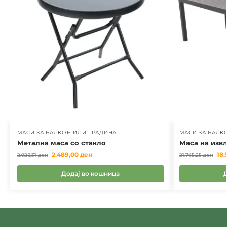
МАСИ ЗА БАЛКОН ИЛИ ГРАДИНА
МАСИ ЗА БАЛК
Метална маса со стакло
Маса на изв
2.489,00
ден
18
2.928,31
ден
21.765,25
ден
Додај во кошница