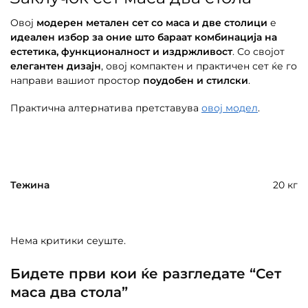
Овој
модерен метален сет со маса и две столици
е
идеален избор за оние што бараат комбинација на
естетика, функционалност и издржливост
. Со својот
елегантен дизајн
, овој компактен и практичен сет ќе го
направи вашиот простор
поудобен и стилски
.
Практична алтернатива претставува
овој модел
.
Тежина
20 кг
Нема критики сеуште.
Бидете први кои ќе разгледате “Сет
маса два стола”