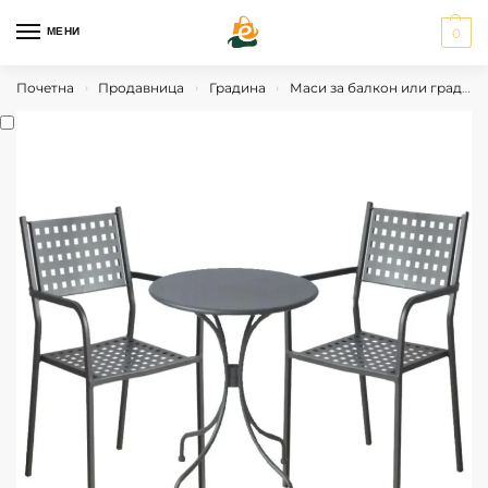
МЕНИ
0
Почетна
Продавница
Градина
Маси за балкон или градина
›
›
›