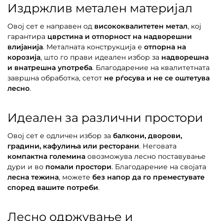
Издржлив метален материјал
Овој сет е направен од
висококвалитетен метал
, кој
гарантира
цврстина и отпорност на надворешни
влијанија
. Металната конструкција е
отпорна на
корозија
, што го прави идеален избор за
надворешна
и внатрешна употреба
. Благодарение на квалитетната
завршна обработка, сетот
не рѓосува и не се оштетува
лесно
.
Идеален за различни простори
Овој сет е одличен избор за
балкони, дворови,
градини, кафулиња или ресторани
. Неговата
компактна големина
овозможува лесно поставување
дури и во
помали простори
. Благодарение на својата
лесна тежина
, можете
без напор да го преместувате
според вашите потреби
.
Лесно одржување и