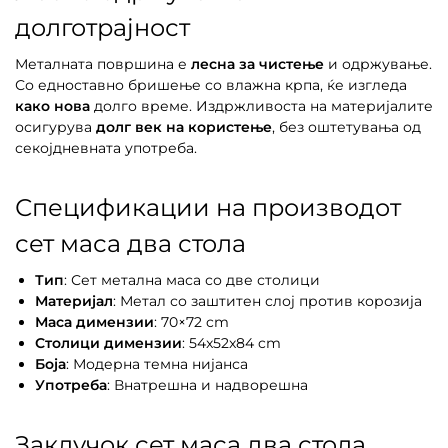
долготрајност
Металната површина е
лесна за чистење
и одржување.
Со едноставно бришење со влажна крпа, ќе изгледа
како нова
долго време. Издржливоста на материјалите
осигурува
долг век на користење
, без оштетувања од
секојдневната употреба.
Спецификации на производот
сет маса два стола
Тип
: Сет метална маса со две столици
Материјал
: Метал со заштитен слој против корозија
Маса димензии
: 70×72 cm
Столици димензии
: 54x52x84 cm
Боја
: Модерна темна нијанса
Употреба
: Внатрешна и надворешна
Заклучок сет маса два стола