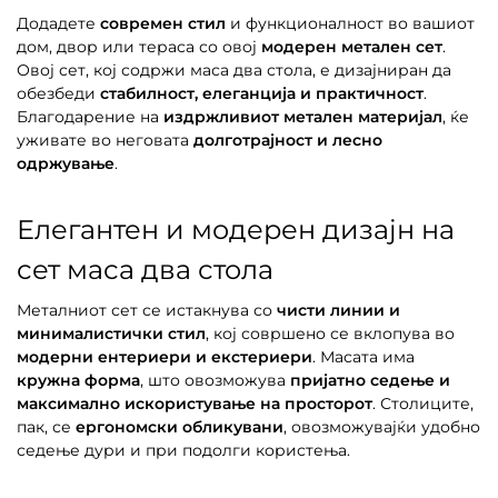
Додадете
современ стил
и функционалност во вашиот
дом, двор или тераса со овој
модерен метален сет
.
Овој сет, кој содржи маса два стола, е дизајниран да
обезбеди
стабилност, елеганција и практичност
.
Благодарение на
издржливиот метален материјал
, ќе
уживате во неговата
долготрајност и лесно
одржување
.
Елегантен и модерен дизајн на
сет маса два стола
Металниот сет се истакнува со
чисти линии и
минималистички стил
, кој совршено се вклопува во
модерни ентериери и екстериери
. Масата има
кружна форма
, што овозможува
пријатно седење и
максимално искористување на просторот
. Столиците,
пак, се
ергономски обликувани
, овозможувајќи удобно
седење дури и при подолги користења.