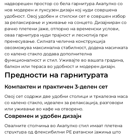
надворешен простор со бела гарнитура Акапулко со
нов модерен и луксузен дизајн кој нуди совршена
удобност. Овој удобен и стилски сет е совршен избор
за релаксирање и уживање на сонцето. Дизајниран со
рачно плетени јаже, отпорно на временски услови,
оваа гарнитура нуди трајност и леснотија при
пренесување. Силната челична конструкција
овозможува максимална стабилност, додека масичката
со калено стакло додава дополнителна
функционалност и стил. Уживајте во вашата градина,
балкон или тераса во удобност и модерен дизајн.
Предности на гарнитурата
Компактен и практичен 3-делен сет
Овој сет содржи две удобни столици и тркалезна маса
со калено стакло, идеален за релаксација, разговори
или уживање во кафе на отворено.
Современ и удобен дизајн
Овалните столчиња во Акапулко стил имаат плетена
структура од флексибилни PE ратански јажиња што