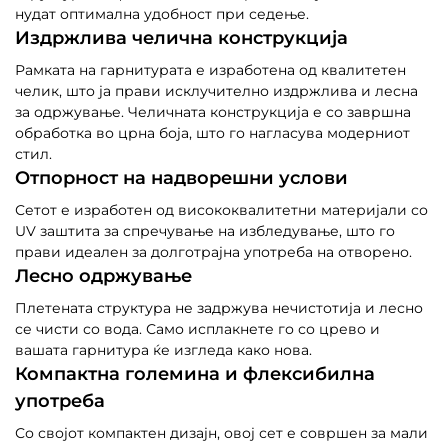
нудат оптимална удобност при седење.
Издржлива челична конструкција
Рамката на гарнитурата е изработена од квалитетен
челик, што ја прави исклучително издржлива и лесна
за одржување. Челичната конструкција е со завршна
обработка во црна боја, што го нагласува модерниот
стил.
Отпорност на надворешни услови
Сетот е изработен од висококвалитетни материјали со
UV заштита за спречување на избледување, што го
прави идеален за долготрајна употреба на отворено.
Лесно одржување
Плетената структура не задржува нечистотија и лесно
се чисти со вода. Само исплакнете го со црево и
вашата гарнитура ќе изгледа како нова.
Компактна големина и флексибилна
употреба
Со својот компактен дизајн, овој сет е совршен за мали