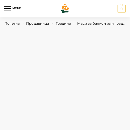
МЕНИ
0
Почетна
Продавница
Градина
Маси за балкон или градина
›
›
›