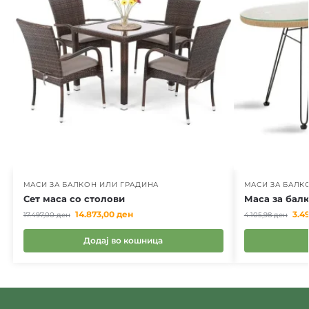
МАСИ ЗА БАЛКОН ИЛИ ГРАДИНА
МАСИ ЗА БАЛК
Сет маса со столови
Маса за балк
14.873,00
ден
3.4
17.497,00
ден
4.105,98
ден
Додај во кошница