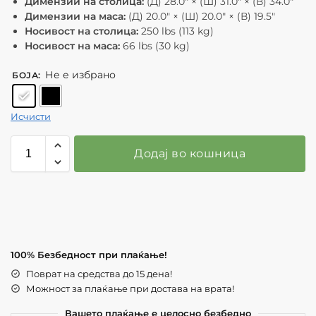
Димензии на столица:
(Д) 28.0″ × (Ш) 31.0″ × (В) 34.0″
Димензии на маса:
(Д) 20.0″ × (Ш) 20.0″ × (В) 19.5″
Носивост на столица:
250 lbs (113 kg)
Носивост на маса:
66 lbs (30 kg)
Не е избрано
БОЈА
:
Исчисти
Додај во кошница
100% Безбедност при плаќање!
Поврат на средства до 15 дена!
Можност за плаќање при достава на врата!
Вашето плаќање е целосно безбедно