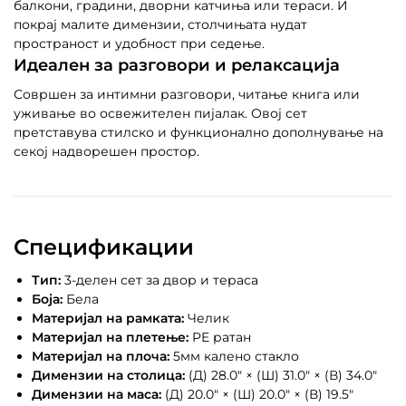
балкони, градини, дворни катчиња или тераси. И
покрај малите димензии, столчињата нудат
пространост и удобност при седење.
Идеален за разговори и релаксација
Совршен за интимни разговори, читање книга или
уживање во освежителен пијалак. Овој сет
претставува стилско и функционално дополнување на
секој надворешен простор.
Спецификации
Тип:
3-делен сет за двор и тераса
Боја:
Бела
Материјал на рамката:
Челик
Материјал на плетење:
PE ратан
Материјал на плоча:
5мм калено стакло
Димензии на столица:
(Д) 28.0″ × (Ш) 31.0″ × (В) 34.0″
Димензии на маса:
(Д) 20.0″ × (Ш) 20.0″ × (В) 19.5″