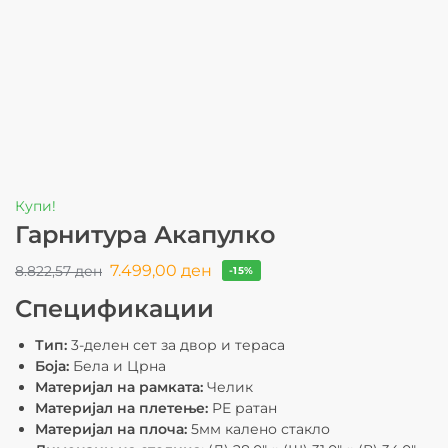
Купи!
Гарнитура Акапулко
7.499,00
ден
8.822,57
ден
-15%
Спецификации
Тип:
3-делен сет за двор и тераса
Боја:
Бела и Црна
Материјал на рамката:
Челик
Материјал на плетење:
PE ратан
Материјал на плоча:
5мм калено стакло