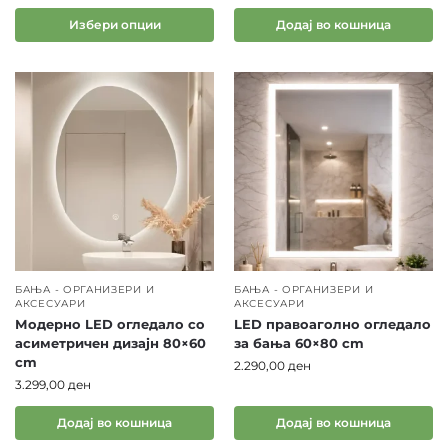
практичност
.
Избери опции
Додај во кошница
Корпи за алишта со модерен
дизајн
Во категоријата ќе најдете и
корпи за алишта
кои
комбинираат
практичност, издржливост и
естетика
. Совршени се за секојдневна употреба и
помагаат
просторот да остане организиран и
хармоничен
.
Квалитетни брендови и
БАЊА - ОРГАНИЗЕРИ И
БАЊА - ОРГАНИЗЕРИ И
АКСЕСУАРИ
АКСЕСУАРИ
инспирација
Модерно LED огледало со
LED правоаголно огледало
асиметричен дизајн 80×60
за бања 60×80 cm
Откријте
проверени брендови
и производи со
cm
2.290,00
ден
модерен стил и трајност
, погодни за сите типови
3.299,00
ден
бањи. Изберете од
разновидна понуда на
додатоци, корпи, организери и стапки
, и создајте
Додај во кошница
Додај во кошница
простор кој е функционален, модерен и