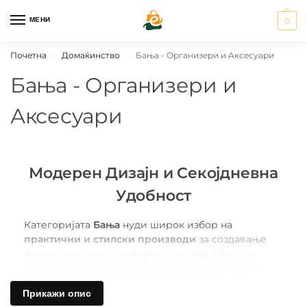
МЕНИ
0
Почетна
Домаќинство
Бања - Организери и Аксесуари
›
›
Бања - Организери и
Аксесуари
Модерен Дизајн и Секојдневна
Удобност
Категоријата
Бања
нуди широк избор на
практични и стилски производи
за создавање
функционален и комфорен простор. Овде ќе
најдете
модерни додатоци и решенија
кои ја
прават бањата
организирана, чиста и пријатна за
Прикажи опис
користење
секој ден.