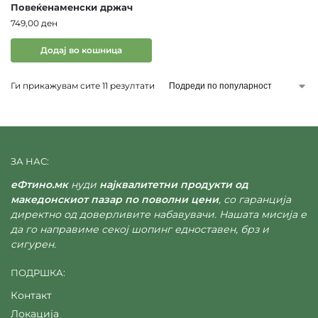
Повеќенаменски држач
749,00
ден
Додај во кошница
Ги прикажувам сите 11 резултати
ЗА НАС:
еФтино.мк
нуди
најквалитетни продукти од
македонскиот пазар по поволни цени
, со гаранција
директно од доверливите набавувачи. Нашата мисија е
да го направиме секој шопинг едноставен, брз и
сигурен.
ПОДРШКА:
Контакт
Локација