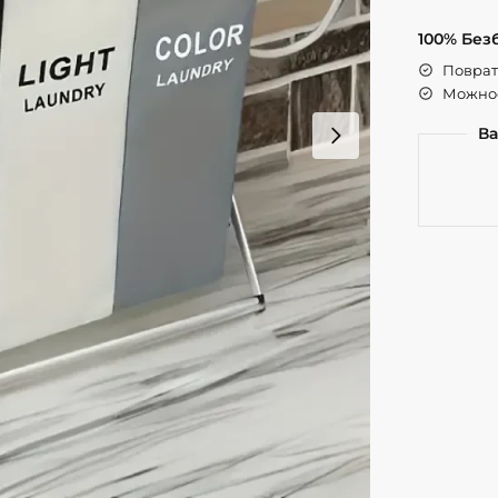
100% Без
Поврат 
Можнос
Ва