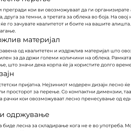
и прегради кои ви овозможуваат да ги организирате 
 друга за темни, а третата за облека во боја. На овој
е го зачувате квалитетот и боите на вашите алишта. 
агање.
ржлив материјал
равена од квалитетен и издржлив материјал што ово
билен за да држи големи количини на облека. Рамката
ње, што значи дека корпа ќе ја користите долго врем
зајн
стетски пријатна. Нејзиниот модерен дизајн лесно ќе 
или просторот за перење. Со компактни димензии, таа
а рачки кои овозможуваат лесно пренесување од едно
 и одржување
а биде лесна за складирање кога не е во употреба. М