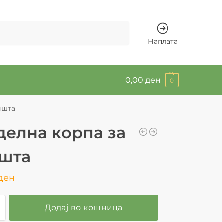
Барај
Наплата
0,00
ден
0
ишта
делна корпа за
шта
ден
Додај во кошница