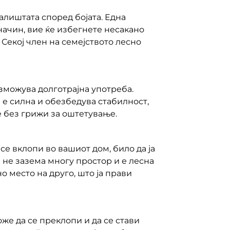
алиштата според бојата. Една
 начин, вие ќе избегнете несакано
Секој член на семејството лесно
зможува долготрајна употреба.
 е силна и обезбедува стабилност,
е без грижи за оштетување.
се вклопи во вашиот дом, било да ја
 не зазема многу простор и е лесна
 место на друго, што ја прави
оже да се преклопи и да се стави