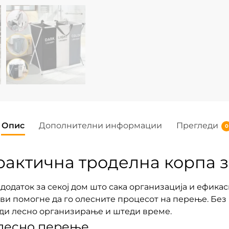
Опис
Дополнителни информации
Прегледи
0
актична троделна корпа 
одаток за секој дом што сака организација и ефикас
е ви помогне да го олесните процесот на перење. Бе
ди лесно организирање и штеди време.
лесно перење