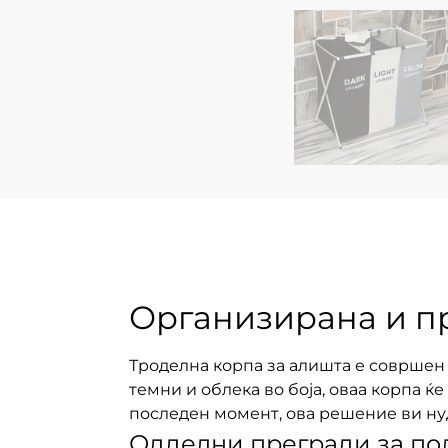
Организирана и пр
Троделна корпа за алишта е совршен д
темни и облека во боја, оваа корпа ќ
последен момент, ова решение ви ну
Одделни прегради за по