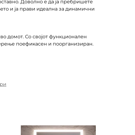
оставно. Доволно е да ја пребришете
њето и ја прави идеална за динамични
во домот. Со својот функционален
 перење поефикасен и поорганизиран.
ари