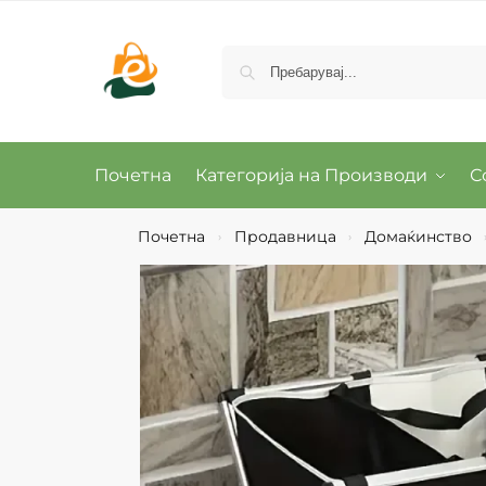
Почетна
Категорија на Производи
С
Почетна
Продавница
Домаќинство
›
›