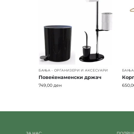
БАЊА - ОРГАНИЗЕРИ И АКСЕСУАРИ
БАЊА 
Повеќенаменски држач
Корп
749,00
ден
650,
ЗА НАС:
ПОДРШК