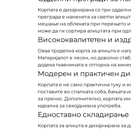
Корпата е дизајнирана со три одделн
преграда е наменета за светли алишта,
мешање на облеката при перењето и ќ
може да ги сортира алиштата при одл
Висококвалитетен и изд
Оваа троделна корпа за алишта е нап
Материјалот е лесен, но доволно ста
додека ткаенината е отпорна на кине
Модерен и практичен ди
Корпата е не само практична туку и е
поставите во спалната соба, бањата 
за пренос. Дополнително, корпата им
идеална за секојдневна употреба.
Едноставно складирање
Корпата за алишта е дизајнирана за д