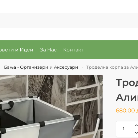
овети и Идеи
За Нас
Контакт
Бања - Организери и Аксесуари
Троделна корпа за Ал
›
›
Тро
Али
680,00