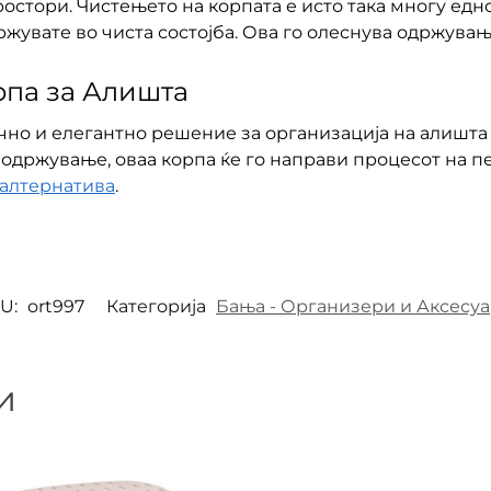
ростори. Чистењето на корпата е исто така многу едн
држувате во чиста состојба. Ова го олеснува одржува
рпа за Алишта
чно и елегантно решение за организација на алишта 
о одржување, оваа корпа ќе го направи процесот на
 алтернатива
.
U:
ort997
Категорија
Бања - Организери и Аксесу
и