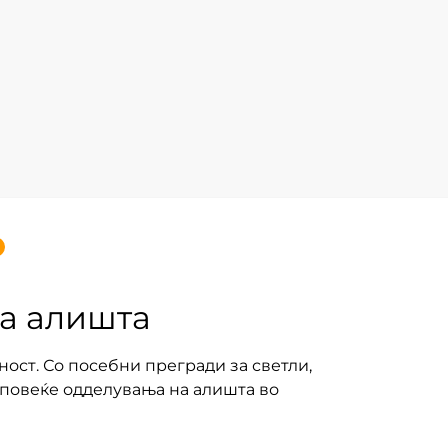
за алишта
ност. Со посебни прегради за светли,
з повеќе одделувања на алишта во