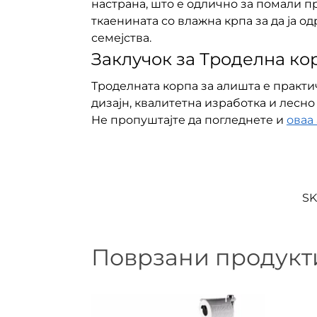
настрана, што е одлично за помали п
ткаенината со влажна крпа за да ја о
семејства.
Заклучок за Троделна ко
Троделната корпа за алишта е практи
дизајн, квалитетна изработка и лесн
Не пропуштајте да погледнете и
оваа
SK
Поврзани продукт