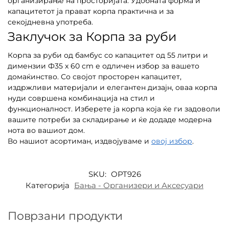
организирање на просторијата. Удобната форма и
капацитетот ја прават корпа практична и за
секојдневна употреба.
Заклучок за Корпа за руби
Корпа за руби од бамбус со капацитет од 55 литри и
димензии Ф35 x 60 cm е одличен избор за вашето
домаќинство. Со својот просторен капацитет,
издржливи материјали и елегантен дизајн, оваа корпа
нуди совршена комбинација на стил и
функционалност. Изберете ја корпа која ќе ги задоволи
вашите потреби за складирање и ќе додаде модерна
нота во вашиот дом.
Во нашиот асортиман, издвојуваме и
овој избор
.
SKU:
ОРТ926
Категорија
Бања - Организери и Аксесуари
Поврзани продукти