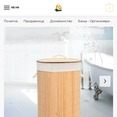
МЕНИ
0
Почетна
Продавница
Домаќинство
Бања - Организери и Аксесуари
›
›
›