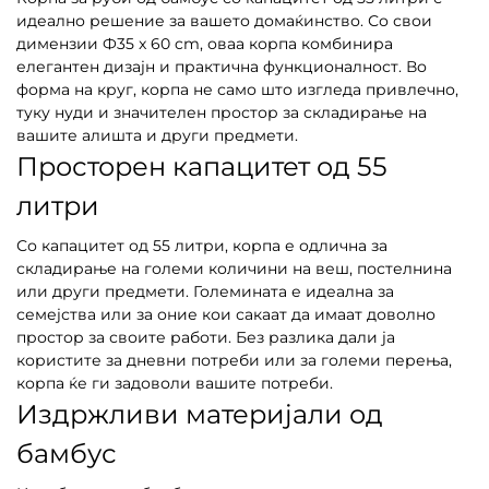
идеално решение за вашето домаќинство. Со свои
димензии Ф35 x 60 cm, оваа корпа комбинира
елегантен дизајн и практична функционалност. Во
форма на круг, корпа не само што изгледа привлечно,
туку нуди и значителен простор за складирање на
вашите алишта и други предмети.
Просторен капацитет од 55
литри
Со капацитет од 55 литри, корпа е одлична за
складирање на големи количини на веш, постелнина
или други предмети. Големината е идеална за
семејства или за оние кои сакаат да имаат доволно
простор за своите работи. Без разлика дали ја
користите за дневни потреби или за големи перења,
корпа ќе ги задоволи вашите потреби.
Издржливи материјали од
бамбус