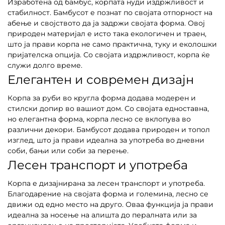
Изработена од бамбус, корпата нуди издржливост и
стабилност. Бамбусот е познат по својата отпорност на
абење и својството да ја задржи својата форма. Овој
природен материјал е исто така екологичен и траен,
што ја прави корпа не само практична, туку и еколошки
пријателска опција. Со својата издржливост, корпа ќе
служи долго време.
Елегантен и современ дизајн
Корпа за руби во кругла форма додава модерен и
стилски допир во вашиот дом. Со својата едноставна,
но елегантна форма, корпа лесно се вклопува во
различни декори. Бамбусот додава природен и топол
изглед, што ја прави идеална за употреба во дневни
соби, бањи или соби за перење.
Лесен транспорт и употреба
Корпа е дизајнирана за лесен транспорт и употреба.
Благодарение на својата форма и големина, лесно се
движи од едно место на друго. Оваа функција ја прави
идеална за носење на алишта до пералната или за