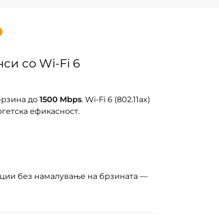
си со Wi-Fi 6
брзина до
1500 Mbps
. Wi-Fi 6 (802.11ax)
гетска ефикасност.
кции без намалување на брзината —