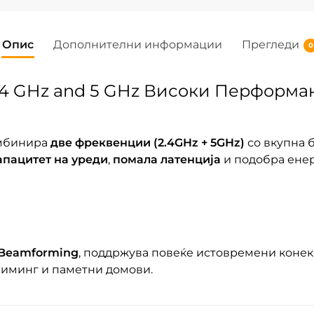
Опис
Дополнителни информации
Прегледи
0
2.4 GHz and 5 GHz Високи Перформан
омбинира
две фреквенции (2.4GHz + 5GHz)
со вкупна 
апацитет на уреди
,
помала латенција
и подобра енер
Beamforming
, поддржува повеќе истовремени коне
риминг и паметни домови.