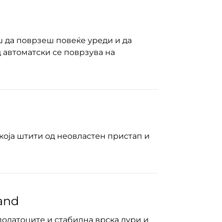
ш да поврзеш повеќе уреди и да
д автоматски се поврзува на
 која штити од неовластен пристап и
and
податоците и стабилна врска дури и