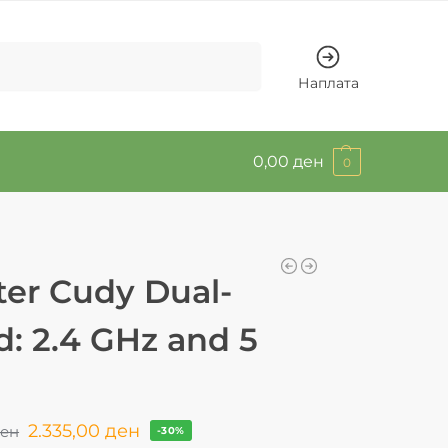
Барај
Наплата
0,00
ден
0
er Cudy Dual-
: 2.4 GHz and 5
2.335,00
ден
ен
-30%