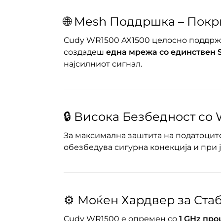
🌐 Mesh Поддршка – Покр
Cudy WR1500 AX1500 целосно поддр
создадеш
една мрежа со единствен 
најсилниот сигнал.
🔒 Висока Безбедност со
За максимална заштита на податоцит
обезбедува сигурна конекција и при 
⚙️ Моќен Хардвер за Ста
Cudy WR1500 е опремен со
1 GHz про