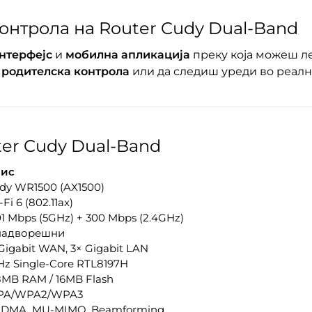
Контрола на Router Cudy Dual-Band
нтерфејс
и
мобилна апликација
преку која можеш ле
ш
родителска контрола
или да следиш уреди во реалн
er Cudy Dual-Band
ис
dy WR1500 (AX1500)
Fi 6 (802.11ax)
01 Mbps (5GHz) + 300 Mbps (2.4GHz)
надворешни
 Gigabit WAN, 3× Gigabit LAN
Hz Single-Core RTL8197H
8MB RAM / 16MB Flash
A/WPA2/WPA3
DMA, MU-MIMO, Beamforming