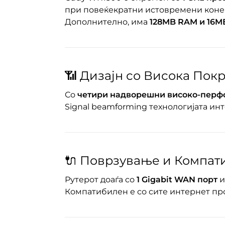
при повеќекратни истовремени коне
Дополнително, има
128MB RAM и 16M
📶 Дизајн со Висока Пок
Со
четири надворешни високо-перф
Signal beamforming технологијата ин
🔌 Поврзување и Компат
Рутерот доаѓа со
1 Gigabit WAN порт
Компатибилен е со сите интернет пр