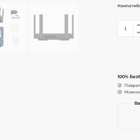
Компатиб
100% Без
Поврат 
Можнос
Ва