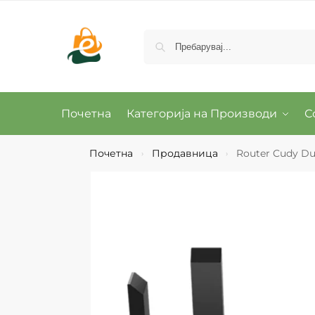
Почетна
Категорија на Производи
С
Почетна
Продавница
Router Cudy Du
›
›