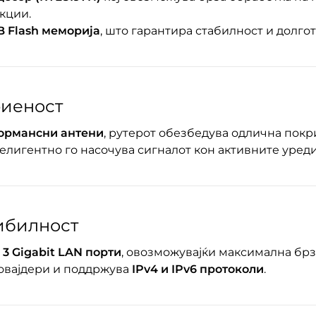
кции.
B Flash меморија
, што гарантира стабилност и долго
риеност
ормансни антени
, рутерот обезбедува одлична покр
телигентно го насочува сигналот кон активните уреди
ибилност
и
3 Gigabit LAN порти
, овозможувајќи максимална брз
овајдери и поддржува
IPv4 и IPv6 протоколи
.