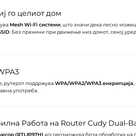
иј го целиот дом
жува
Mesh Wi-Fi системи
, што значи дека лесно може
SSID
. Без прекини при движење низ домот, секој уре
 WPA3
е, рутерот поддржува
WPA/WPA2/WPA3 енкрипција
,
јавна употреба.
билна Работа на Router Cudy Dual-B
цесор (RTL8197H)
кој овозможува брза обработка на 