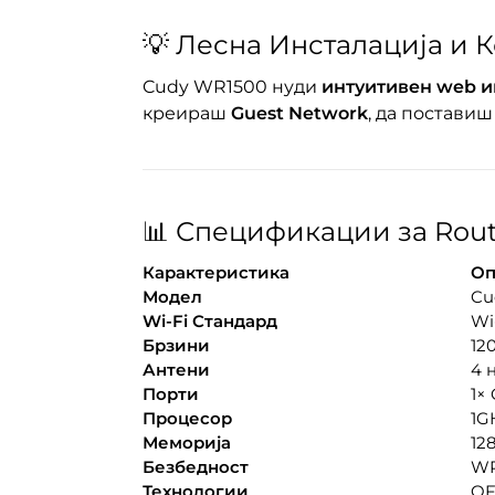
💡 Лесна Инсталација и 
Cudy WR1500 нуди
интуитивен web и
креираш
Guest Network
, да постави
📊 Спецификации за Rout
Карактеристика
Оп
Модел
Cu
Wi-Fi Стандард
Wi-
Брзини
12
Антени
4 
Порти
1×
Процесор
1G
Меморија
12
Безбедност
WP
Технологии
OF