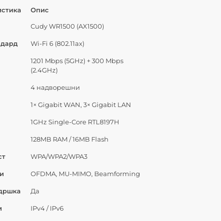
истика
Опис
Cudy WR1500 (AX1500)
ндард
Wi-Fi 6 (802.11ax)
1201 Mbps (5GHz) + 300 Mbps
(2.4GHz)
4 надворешни
1× Gigabit WAN, 3× Gigabit LAN
1GHz Single-Core RTL8197H
128MB RAM / 16MB Flash
ст
WPA/WPA2/WPA3
ии
OFDMA, MU-MIMO, Beamforming
дршка
Да
и
IPv4 / IPv6