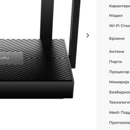
Карактер
Модел
Wi-Fi Ста
Брзини
Антени
Порти
Процесор
Меморија
Безбедно
Технолог
Mesh Под
Протокол