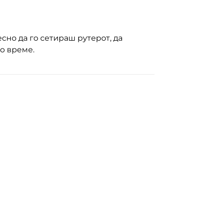
сно да го сетираш рутерот, да
о време.