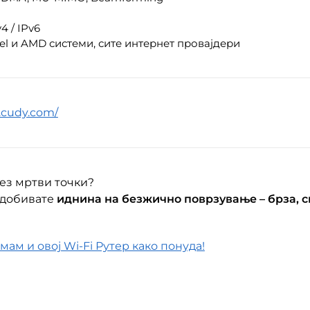
4 / IPv6
tel и AMD системи, сите интернет провајдери
.cudy.com/
без мртви точки?
, добивате
иднина на безжично поврзување – брза, 
мам и овој Wi-Fi Рутер како понуда!