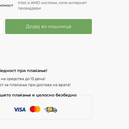
Intel и AMD системи, сите интернет
илност
провајдери
Додај во кошница
бедност при плаќање!
на средства до 15 дена!
т за плаќање при достава на врата!
шето плаќање е целосно безбедно