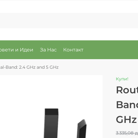
овети и Идеи
За Нас
Контакт
al-Band: 2.4 GHz and 5 GHz
Купи!
Rout
Band
GHz
3.335,08
д