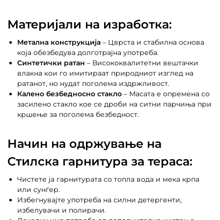
Материјали на изработка:
Метална конструкција
– Цврста и стабилна основа
која обезбедува долготрајна употреба.
Синтетички ратан
– Висококвалитетни вештачки
влакна кои го имитираат природниот изглед на
ратанот, но нудат поголема издржливост.
Калено безбедносно стакло
– Масата е опремена со
засилено стакло кое се дроби на ситни парчиња при
кршење за поголема безбедност.
Начин на одржување на
Стилска гарнитура за тераса:
Чистете ја гарнитурата со топла вода и мека крпа
или сунѓер.
Избегнувајте употреба на силни детергенти,
избелувачи и полирачи.