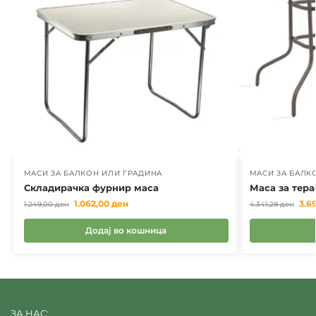
МАСИ ЗА БАЛКОН ИЛИ ГРАДИНА
МАСИ ЗА БАЛК
Складирачка фурнир маса
Маса за тера
1.062,00
ден
3.6
1.249,00
ден
4.341,28
ден
Додај во кошница
ЗА НАС: