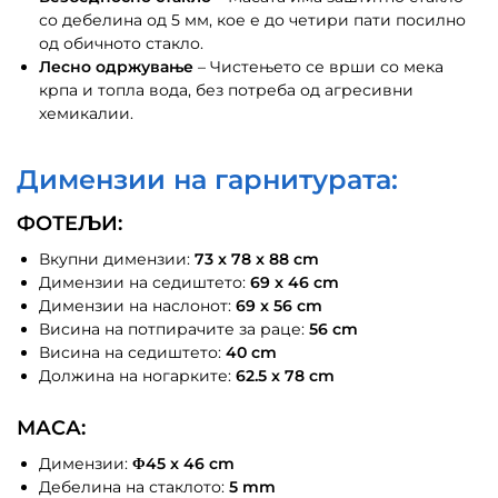
со дебелина од 5 мм, кое е до четири пати посилно
од обичното стакло.
Лесно одржување
– Чистењето се врши со мека
крпа и топла вода, без потреба од агресивни
хемикалии.
Димензии на гарнитурата:
ФОТЕЉИ:
Вкупни димензии:
73 x 78 x 88 cm
Димензии на седиштето:
69 x 46 cm
Димензии на наслонот:
69 x 56 cm
Висина на потпирачите за раце:
56 cm
Висина на седиштето:
40 cm
Должина на ногарките:
62.5 x 78 cm
МАСА:
Димензии:
Φ45 x 46 cm
Дебелина на стаклото:
5 mm