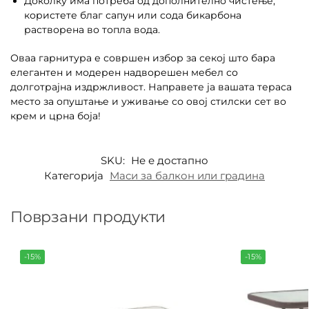
Доколку има потреба од дополнително чистење,
користете благ сапун или сода бикарбона
растворена во топла вода.
Оваа гарнитура е совршен избор за секој што бара
елегантен и модерен надворешен мебел со
долготрајна издржливост. Направете ја вашата тераса
место за опуштање и уживање со овој стилски сет во
крем и црна боја!
SKU:
Не е достапно
Категорија
Маси за балкон или градина
Поврзани продукти
-15%
-15%