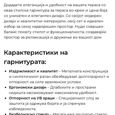
Додадете елеганција и удобност на вашата тераса со
оваа стилска гарнитура за тераса во крем и црна боја
со уникатен и елегантен дизајн. Со својот модерен
дизајн и квалитетни материјали, овој сет е идеален
избор за секој надворешен простор. Нуди совршен
баланс помеѓу стилот и функционалноста, создавајќи
простор за релаксација и дружење во вашиот дом.
Карактеристики на
гарнитурата:
Издржливост и квалитет
– Металната конструкција
и синтетичкиот ратан обезбедуваат долготрајност и
отпорност на сите временски услови.
Ергономски дизајн
– Длабоките и пространи
седишта овозможуваат максимална удобност.
Отпорност на УВ зраци
– Специјалниот слој за
заштита ја одржува бојата и ја спречува
избледеноста.
Безбедносно стакло
– Масата има заштитно стакло