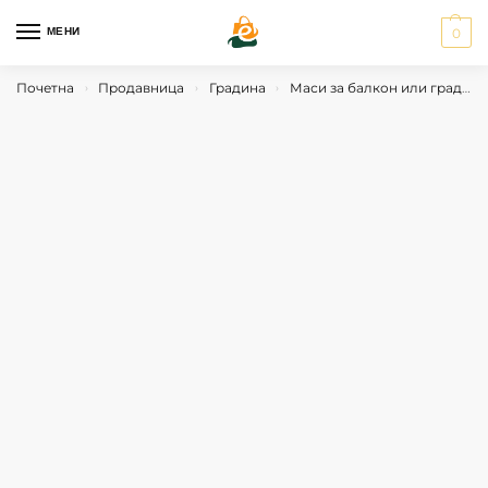
МЕНИ
0
Почетна
Продавница
Градина
Маси за балкон или градина
›
›
›