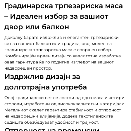
Градинарска трпезариска маса
– Идеален избор за вашиот
двор или балкон
Доколку барате издржлив и елегантен трпезариски
сет за вашиот балкон или градина, овој модел на
градинарска трпезариска маса е совршен избор.
Комбинирајќи врвен дизајн со квалитетна изработка,
оваа гарнитура ќе го подигне изгледот на вашиот
надворешен простор.
Издржлив дизајн за
долготрајна употреба
Овој градинарски сет се состои од една маса и четири
столови, изработени од висококвалитетни материјали.
Металниот скелет гарантира стабилност и отпорност
на надворешни влијанија, додека текстиленските
седишта обезбедуваат удобност и трајност.
Отпорност на временски