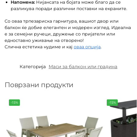
Напомена:
Нијансата на бојата може благо да се
разликува поради различни поставки на екраните.
Со оваа трпезариска гарнитура, вашиот двор или
балкон ќе добие елегантен и модерен изглед. Идеална
е за семејни ручеци, дружење со пријатели или
едноставно уживање на отворено!
Слична естетика нудиме и кај
оваа опција
.
Категорија
Маси за балкон или градина
Поврзани продукти
-15%
-15%