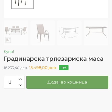
Купи!
Градинарска трпезариска маса
15.498,00
ден
18.233,40
ден
-15%
Додај во кошница