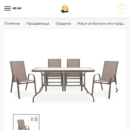
МЕНИ
0
Почетна
Продавница
Градина
Маси за балкон или градина
›
›
›