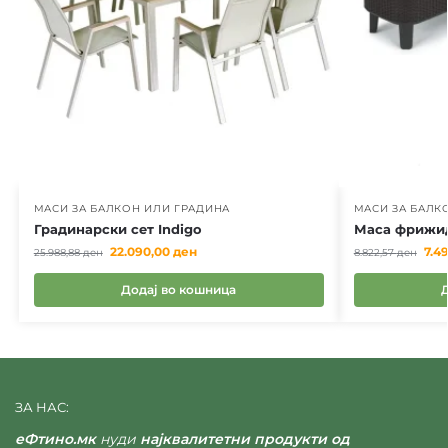
МАСИ ЗА БАЛКОН ИЛИ ГРАДИНА
МАСИ ЗА БАЛК
Градинарски сет Indigo
Маса фрижид
22.090,00
ден
7.4
25.988,88
ден
8.822,57
ден
Додај во кошница
ЗА НАС:
еФтино.мк
нуди
најквалитетни продукти од