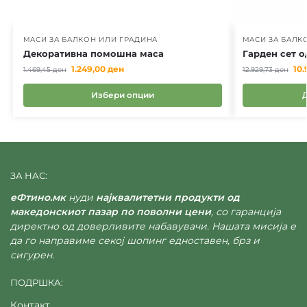
МАСИ ЗА БАЛКОН ИЛИ ГРАДИНА
МАСИ ЗА БАЛК
Декоративна помошна маса
Гарден сет о
1.249,00
ден
10
1.469,45
ден
12.929,73
ден
Избери опции
ЗА НАС:
еФтино.мк
нуди
најквалитетни продукти од
македонскиот пазар по поволни цени
, со гаранција
директно од доверливите набавувачи. Нашата мисија е
да го направиме секој шопинг едноставен, брз и
сигурен.
ПОДРШКА:
Контакт