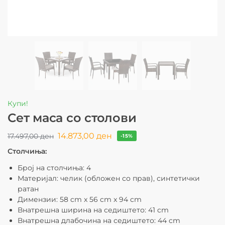
Купи!
Сет маса со столови
14.873,00
ден
17.497,00
ден
-15%
Столчиња:
Број на столчиња: 4
Материјал: челик (обложен со прав), синтетички
ратан
Димензии: 58 cm x 56 cm x 94 cm
Внатрешна ширина на седиштето: 41 cm
Внатрешна длабочина на седиштето: 44 cm