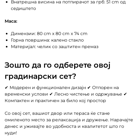
Внатрешна висина на потпирачот за грб: 51 cm од
седиштето
Маса:
Димензии: 80 cm x 80 cm x 74 cm
Горна површина: калено стакло
Материјал: челик со заштитен премаз
Зошто да го одберете овој
градинарски сет?
✔ Модерен и функционален дизајн ✔ Отпорен на
временски услови ✔ Лесно чистење и одржување ✔
Компактен и практичен за било кој простор
Со овој сет, вашиот двор или тераса ќе стане
омиленото место за релаксација и дружење. Нарачајте
денес и уживајте во удобноста и квалитетот што го
нуди!