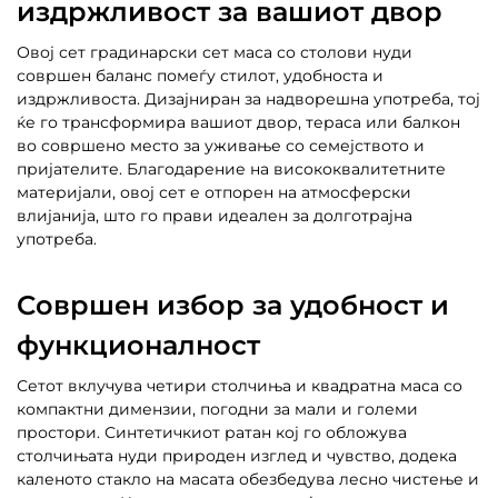
издржливост за вашиот двор
Овој сет градинарски сет маса со столови нуди
совршен баланс помеѓу стилот, удобноста и
издржливоста. Дизајниран за надворешна употреба, тој
ќе го трансформира вашиот двор, тераса или балкон
во совршено место за уживање со семејството и
пријателите. Благодарение на висококвалитетните
материјали, овој сет е отпорен на атмосферски
влијанија, што го прави идеален за долготрајна
употреба.
Совршен избор за удобност и
функционалност
Сетот вклучува четири столчиња и квадратна маса со
компактни димензии, погодни за мали и големи
простори. Синтетичкиот ратан кој го обложува
столчињата нуди природен изглед и чувство, додека
каленото стакло на масата обезбедува лесно чистење и