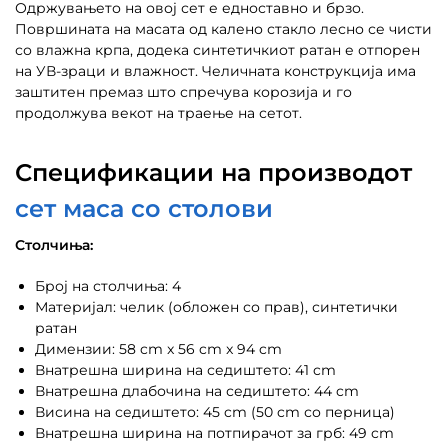
Одржувањето на овој сет е едноставно и брзо.
Површината на масата од калено стакло лесно се чисти
со влажна крпа, додека синтетичкиот ратан е отпорен
на УВ-зраци и влажност. Челичната конструкција има
заштитен премаз што спречува корозија и го
продолжува векот на траење на сетот.
Спецификации на производот
сет маса со столови
Столчиња:
Број на столчиња: 4
Материјал: челик (обложен со прав), синтетички
ратан
Димензии: 58 cm x 56 cm x 94 cm
Внатрешна ширина на седиштето: 41 cm
Внатрешна длабочина на седиштето: 44 cm
Висина на седиштето: 45 cm (50 cm со перница)
Внатрешна ширина на потпирачот за грб: 49 cm