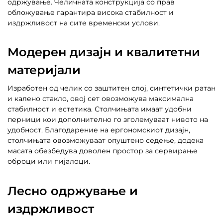
одржување. Челичната конструкција со прав
обложување гарантира висока стабилност и
издржливост на сите временски услови.
Модерен дизајн и квалитетни
материјали
Изработен од челик со заштитен слој, синтетички ратан
и калено стакло, овој сет овозможува максимална
стабилност и естетика. Столчињата имаат удобни
перници кои дополнително го зголемуваат нивото на
удобност. Благодарение на ергономскиот дизајн,
столчињата овозможуваат опуштено седење, додека
масата обезбедува доволен простор за сервирање
оброци или пијалоци.
Лесно одржување и
издржливост