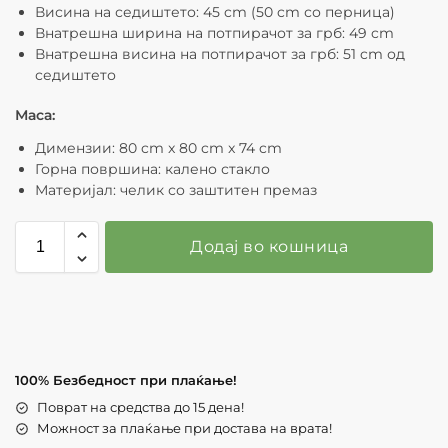
Висина на седиштето: 45 cm (50 cm со перница)
Внатрешна ширина на потпирачот за грб: 49 cm
Внатрешна висина на потпирачот за грб: 51 cm од
седиштето
Маса:
Димензии: 80 cm x 80 cm x 74 cm
Горна површина: калено стакло
Материјал: челик со заштитен премаз
Додај во кошница
100% Безбедност при плаќање!
Поврат на средства до 15 дена!
Можност за плаќање при достава на врата!