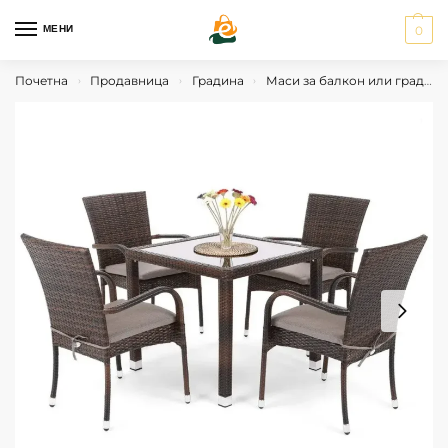
МЕНИ
0
Почетна
Продавница
Градина
Маси за балкон или градина
›
›
›