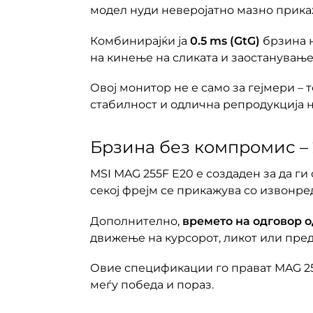
модел нуди неверојатно мазно прик
Комбинирајќи ја
0.5 ms (GtG)
брзина н
на кинење на сликата и заостанување
Овој монитор не е само за гејмери – 
стабилност и одлична репродукција н
Брзина без компромис – 
MSI MAG 255F E20 е создаден за да г
секој фрејм се прикажува со извонре
Дополнително,
времето на одговор од
движење на курсорот, ликот или пред
Овие спецификации го прават MAG 2
меѓу победа и пораз.