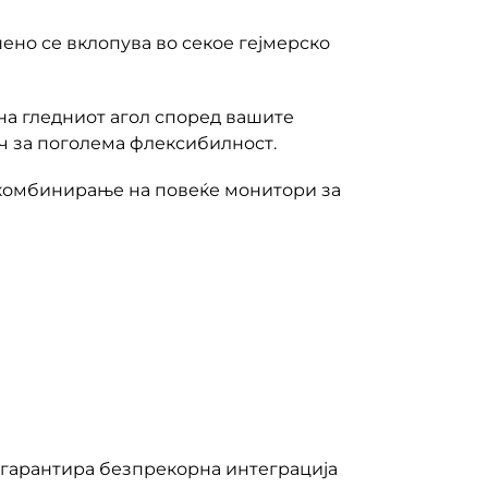
ено се вклопува во секое гејмерско
на гледниот агол според вашите
ч за поголема флексибилност.
 комбинирање на повеќе монитори за
 гарантира безпрекорна интеграција