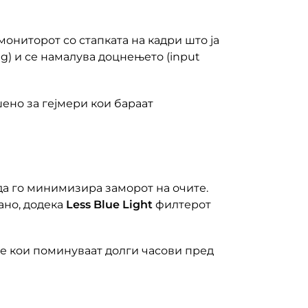
ониторот со стапката на кадри што ја
ng) и се намалува доцнењето (input
ено за гејмери кои бараат
да го минимизира заморот на очите.
ано, додека
Less Blue Light
филтерот
те кои поминуваат долги часови пред