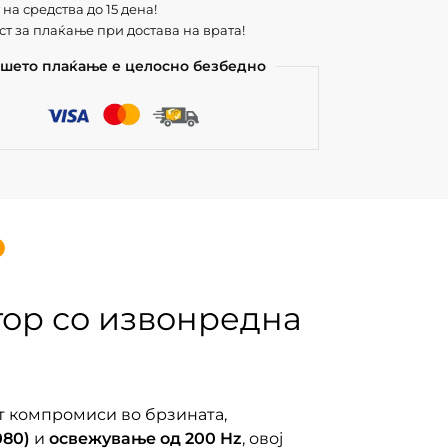
на средства до 15 дена!
т за плаќање при достава на врата!
шето плаќање е целосно безбедно
тор со извонредна
т компромиси во брзината,
080)
и
освежување од 200 Hz
, овој