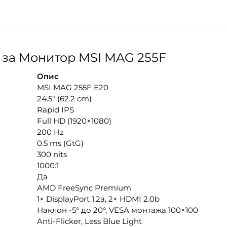
за Монитор MSI MAG 255F
Опис
MSI MAG 255F E20
24.5″ (62.2 cm)
Rapid IPS
Full HD (1920×1080)
200 Hz
0.5 ms (GtG)
300 nits
1000:1
Да
AMD FreeSync Premium
1× DisplayPort 1.2a, 2× HDMI 2.0b
Наклон -5° до 20°, VESA монтажа 100×100
Anti-Flicker, Less Blue Light