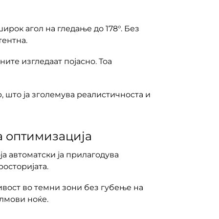
ирок агол на гледање до 178°. Без
тентна.
ните изгледаат појасно. Тоа
, што ја зголемува реалистичноста и
на оптимизација
оја автоматски ја прилагодува
росторијата.
ивост во темни зони без губење на
лмови ноќе.