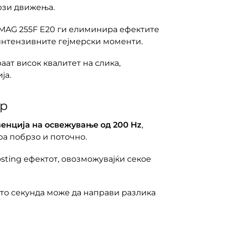
рзи движења.
 MAG 255F E20 ги елиминира ефектите
јинтензивните гејмерски моменти.
аат висок квалитет на слика,
ја.
ор
енција на освежување од 200 Hz
,
ра побрзо и поточно.
sting ефектот, овозможувајќи секое
што секунда може да направи разлика