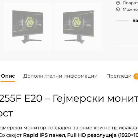
Поврат 
Можнос
Ва
Опис
Дополнителни информации
Прегледи
0
55F E20 – Гејмерски мони
ост
гејмерски монитор создаден за оние кои не прифаќаа
Со својот
Rapid IPS панел
,
Full HD резолуција (1920×1