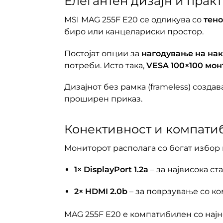
Елегантен дизајн и прак
MSI MAG 255F E20 се одликува со
тено
биро или канцелариски простор.
Постојат опции за
нагодување на накл
потреби. Исто така,
VESA 100×100 мо
Дизајнот без рамка (frameless) соз
проширен приказ.
Конективност и компати
Мониторот располага со богат избор 
1× DisplayPort 1.2a
– за највисока ст
2× HDMI 2.0b
– за поврзување со ко
MAG 255F E20 е компатибилен со нај