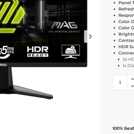
Panel 
Refres
Respon
Color 
Color 
Bright
Contras
HDR Su
Connect
2x H
1x Di
100% Без