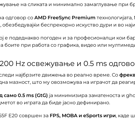
ажување на сликата и минимално замаглување при б
а одговор со
AMD FreeSync Premium
технологијата,
, обезбедувајќи беспрекорно искуство дури и во на
тој е подеднакво погоден и за професионалци кои бар
а боите при работа со графика, видео или мултимеди
200 Hz освежување и 0.5 ms одгов
и следи најбрзите движења во реално време. Со
фрекв
дна мазност, што му овозможува на играчот да реаги
 само 0.5 ms (GtG)
ја минимизира заматеноста и gho
метот во играта да биде јасно дефинирано.
55F E20 совршен за
FPS, MOBA и eSports игри
, каде 