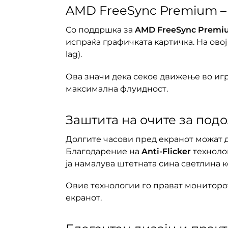
AMD FreeSync Premium –
Со поддршка за
AMD FreeSync Premi
испраќа графичката картичка. На овој
lag).
Ова значи дека секое движење во игр
максимална флуидност.
Заштита на очите за подо
Долгите часови пред екранот можат 
Благодарение на
Anti-Flicker
техноло
ја намалува штетната сина светлина 
Овие технологии го прават мониторот
екранот.