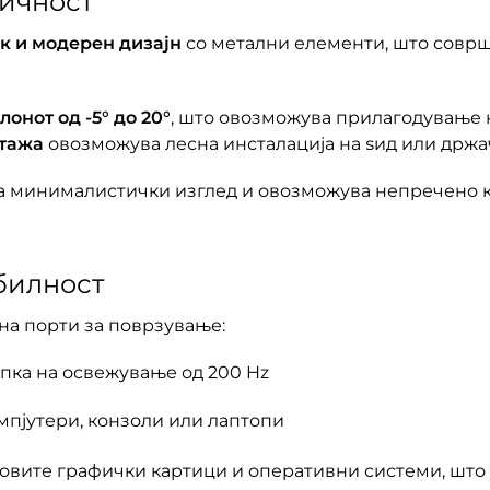
тичност
к и модерен дизајн
со метални елементи, што соврш
онот од -5° до 20°
, што овозможува прилагодување 
нтажа
овозможува лесна инсталација на ѕид или држа
дава минималистички изглед и овозможува непречено
билност
на порти за поврзување:
апка на освежување од 200 Hz
мпјутери, конзоли или лаптопи
новите графички картици и оперативни системи, што