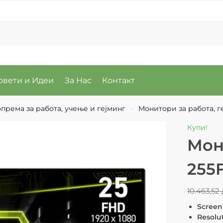
овети и Идеи
За Нас
Контакт
према за работа, учење и гејминг
Монитори за работа, г
›
Купи!
Мон
255
10.463,52
Screen 
Resolut