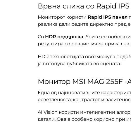
Врвна слика со Rapid IP
Мониторот користи
Rapid IPS панел
т
разлика дали седите директно пред ек
Со
HDR поддршка
, боите се побогат
резултира со реалистичен приказ на
HDR технологијата овозможува подобр
ја потопува публиката во сцената.
Монитор MSI MAG 255F -AI
Една од најиновативните карактерист
осветленоста, контрастот и заситенос
AI Vision користи интелигентни алго
детали. Ова е особено корисно при 