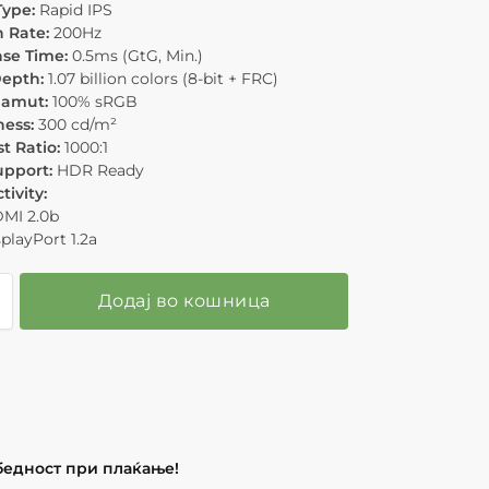
Type:
Rapid IPS
h Rate:
200Hz
se Time:
0.5ms (GtG, Min.)
Depth:
1.07 billion colors (8-bit + FRC)
Gamut:
100% sRGB
ness:
300 cd/m²
t Ratio:
1000:1
pport:
HDR Ready
ivity:
DMI 2.0b
splayPort 1.2a
Додај во кошница
бедност при плаќање!