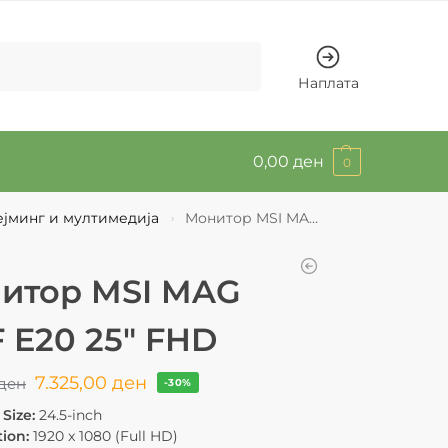
Барај
Наплата
0,00
ден
0
ејминг и мултимедија
Монитор MSI MAG 255F E20 25″ FHD
›
итор MSI MAG
F E20 25″ FHD
7.325,00
ден
ден
-30%
Size:
24.5-inch
ion:
1920 x 1080 (Full HD)