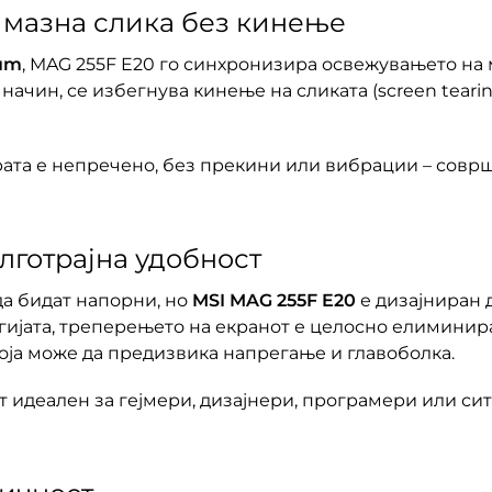
 мазна слика без кинење
um
, MAG 255F E20 го синхронизира освежувањето на м
 начин, се избегнува кинење на сликата (screen teari
ата е непречено, без прекини или вибрации – соврш
лготрајна удобност
да бидат напорни, но
MSI MAG 255F E20
е дизајниран 
гијата, треперењето на екранот е целосно елиминир
која може да предизвика напрегање и главоболка.
 идеален за гејмери, дизајнери, програмери или си