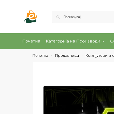
Почетна
Категорија на Производи
С
Почетна
Продавница
Компјутери и о
›
›