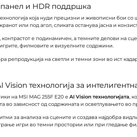
S панел и HDR поддршка
ехнологија која нуди прецизни и живописни бои со ш
ранот или под агол, сликата останува јасна и конзис
и, контрастот е подинамичен, а темните делови на сце
 игрите, филмовите и визуелните содржини.
а репродукција на светли и темни зони во ист кадар
 Vision технологија за интелигент
ики на MSI MAG 255F E20 е
AI Vision технологијата
, к
та во зависност од содржината и осветлувањето во п
ритми за анализа на сцените и создава најдобра видл
играње игри во темни простории или при гледање фи