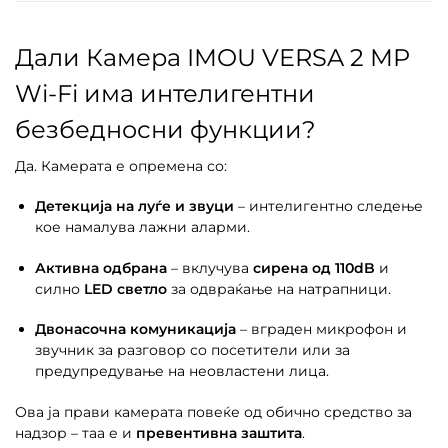
Дали Камера IMOU VERSA 2 MP
Wi-Fi има интелигентни
безбедносни функции?
Да. Камерата е опремена со:
Детекција на луѓе и звуци
– интелигентно следење
кое намалува лажни аларми.
Активна одбрана
– вклучува
сирена од 110dB
и
силно
LED светло
за одвраќање на натрапници.
Двонасочна комуникација
– вграден микрофон и
звучник за разговор со посетители или за
предупредување на неовластени лица.
Ова ја прави камерата повеќе од обично средство за
надзор – таа е и
превентивна заштита
.