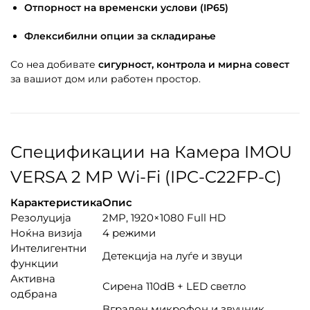
Отпорност на временски услови (IP65)
Флексибилни опции за складирање
Со неа добивате
сигурност, контрола и мирна совест
за вашиот дом или работен простор.
Спецификации на Камера IMOU
VERSA 2 MP Wi-Fi (IPC-C22FP-C)
Карактеристика
Опис
Резолуција
2MP, 1920×1080 Full HD
Ноќна визија
4 режими
Интелигентни
Детекција на луѓе и звуци
функции
Активна
Сирена 110dB + LED светло
одбрана
Вграден микрофон и звучник