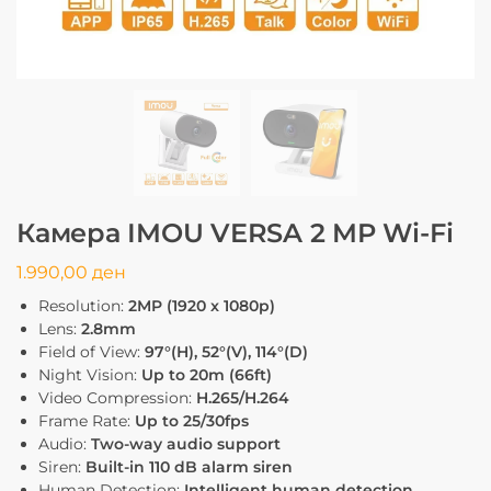
Камера IMOU VERSA 2 MP Wi-Fi
1.990,00
ден
Resolution:
2MP (1920 x 1080p)
Lens:
2.8mm
Field of View:
97°(H), 52°(V), 114°(D)
Night Vision:
Up to 20m (66ft)
Video Compression:
H.265/H.264
Frame Rate:
Up to 25/30fps
Audio:
Two-way audio support
Siren:
Built-in 110 dB alarm siren
Human Detection:
Intelligent human detection