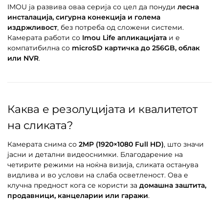
IMOU ја развива оваа серија со цел да понуди
лесна
инсталација, сигурна конекција и голема
издржливост
, без потреба од сложени системи.
Камерата работи со
Imou Life апликацијата
и е
компатибилна со
microSD картичка до 256GB, облак
или NVR
.
Каква е резолуцијата и квалитетот
на сликата?
Камерата снима со
2MP (1920×1080 Full HD)
, што значи
јасни и детални видеоснимки. Благодарение на
четирите режими на ноќна визија, сликата останува
видлива и во услови на слаба осветленост. Ова е
клучна предност кога се користи за
домашна заштита,
продавници, канцеларии или гаражи
.