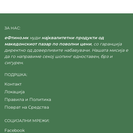
ЗА НАС:
еФтино.мк
нуди
најквалитетни продукти од
македонскиот пазар по поволни цени
, со гаранција
директно од доверливите набавувачи. Нашата мисија е
да го направиме секој шопинг едноставен, брз и
сигурен.
ПОДРШКА:
Контакт
Локација
Правила и Политика
Поврат на Средства
СОЦИЈАЛНИ МРЕЖИ:
Facebook