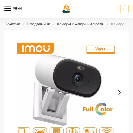
МЕНИ
0
Почетна
Продавница
Камери и Алармни Уреди
Камера IMOU VERSA 2 MP Wi-Fi
›
›
›