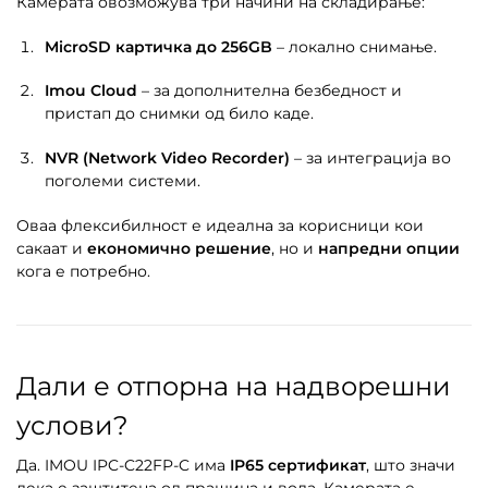
Камерата овозможува три начини на складирање:
MicroSD картичка до 256GB
– локално снимање.
Imou Cloud
– за дополнителна безбедност и
пристап до снимки од било каде.
NVR (Network Video Recorder)
– за интеграција во
поголеми системи.
Оваа флексибилност е идеална за корисници кои
сакаат и
економично решение
, но и
напредни опции
кога е потребно.
Дали е отпорна на надворешни
услови?
Да. IMOU IPC-C22FP-C има
IP65 сертификат
, што значи
дека е заштитена од прашина и вода. Камерата е