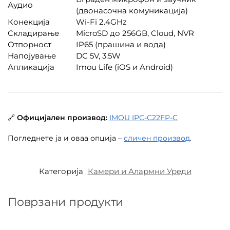
Аудио
(двонасочна комуникација)
Конекција
Wi-Fi 2.4GHz
Складирање
MicroSD до 256GB, Cloud, NVR
Отпорност
IP65 (прашина и вода)
Напојување
DC 5V, 3.5W
Апликација
Imou Life (iOS и Android)
🔗
Официјален производ:
IMOU IPC-C22FP-C
Погледнете ја и оваа опција –
сличен производ
.
Категорија
Камери и Алармни Уреди
Поврзани продукти