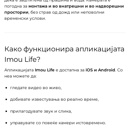
погодна за
монтажа и во внатрешни и во надворешни
простории
, без страв од дожд или неповолни
временски услови.
Како функционира апликацијата
Imou Life?
Апликацијата
Imou Life
е достапна за
iOS и Android
. Со
неа можете да:
гледате видео во живо,
добивате известувања во реално време,
прилагодувате звук и слика,
управувате со повеќе камери истовремено.