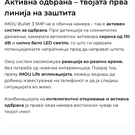
Активна одбрана – твојата прва
линија на заштита
IMOU Bullet 3 5MP не е обична камера – таа е
активен
систем за одбрана
. При детекција на сомнително
движење, камерата автоматски активира
сирена од 110
dB
и
силно бело LED светло
, со што ги одвраќа
потенцијалните натрапници пред да направат штета.
Овој систем овозможува
реакција во реално време
,
без потреба од човечка интервенција. Покрај тоа,
преку
IMOU Life апликацијата
, можеш веднаш да
добиеш известување на телефонот и да ја следиш
ситуацијата во живо.
Комбинацијата на
интелигентно откривање и активна
одбрана
ја прави оваа камера вистински чувар на
твојот имот.