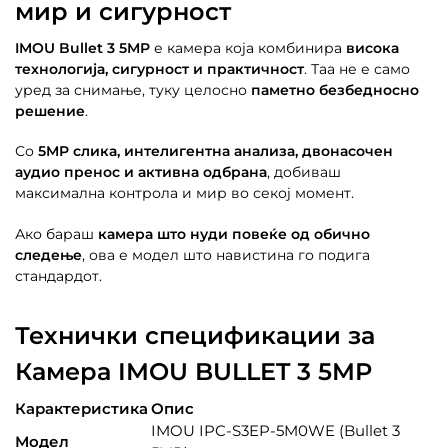
мир и сигурност
IMOU Bullet 3 5MP
е камера која комбинира
висока
технологија, сигурност и практичност
. Таа не е само
уред за снимање, туку целосно
паметно безбедносно
решение
.
Со
5MP слика, интелигентна анализа, двонасочен
аудио пренос и активна одбрана
, добиваш
максимална контрола и мир во секој момент.
Ако бараш
камера што нуди повеќе од обично
следење
, ова е модел што навистина го подига
стандардот.
Технички спецификации за
Камера IMOU BULLET 3 5MP
Карактеристика
Опис
IMOU IPC-S3EP-5M0WE (Bullet 3
Модел