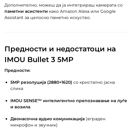
Дополнително, можеш да ја интегрираш камерата со
паметни асистенти
како Amazon Alexa или Google
Assistant за целосно паметно искуство.
Предности и недостатоци на
IMOU Bullet 3 5MP
Предности:
5MP резолуција (2880×1620)
со кристално јасна
слика
IMOU SENSE™ интелигентно препознавање на луѓе
и возила
Двонасочна аудио комуникација
(вграден
микрофон и звучник)