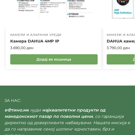
КАМЕРИ И АЛАРМНИ УРЕДИ
КАМЕРИ И АЛА
Камера DAHUA 4MP IP
DAHUA камер
3.690,00
ден
3.790,00
ден
Додај во кошница
ЗА НАС:
еФтино.мк
нуди
најквалитетни продукти од
македонскиот пазар по поволни цени
, со гаранција
директно од доверливите набавувачи. Нашата мисија е
да го направиме секој шопинг едноставен, брз и