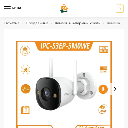
МЕНИ
0
Почетна
Продавница
Камери и Алармни Уреди
Камера IMOU BULLET 3 5MP
›
›
›