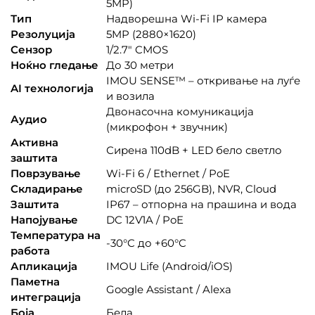
5MP)
Тип
Надворешна Wi-Fi IP камера
Резолуција
5MP (2880×1620)
Сензор
1/2.7″ CMOS
Ноќно гледање
До 30 метри
IMOU SENSE™ – откривање на луѓе
AI технологија
и возила
Двонасочна комуникација
Аудио
(микрофон + звучник)
Активна
Сирена 110dB + LED бело светло
заштита
Поврзување
Wi-Fi 6 / Ethernet / PoE
Складирање
microSD (до 256GB), NVR, Cloud
Заштита
IP67 – отпорна на прашина и вода
Напојување
DC 12V1A / PoE
Температура на
-30°C до +60°C
работа
Апликација
IMOU Life (Android/iOS)
Паметна
Google Assistant / Alexa
интеграција
Боја
Бела