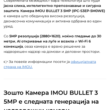
Современата безбедност бара технологија што нуди
јасна слика, интелигентно препознавање и сигурна
заштита
.
Камера IMOU BULLET 3 5MP (IPC-S3EP-5M0WE)
е камера што обединува висока резолуција,
двонасочна комуникација и активна одбрана во еден
уред.
Со
5MP резолуција (2880×1620)
,
ноќно гледање до 30
метри
,
AI откривање на луѓе и возила
и
Wi-Fi 6
конекција
, оваа камера е врвно решение за
надворешен надзор на домови и деловни простори.
👉 За повеќе информации посети ја
официјалната
страна на
IMOU.
Зошто Камера IMOU BULLET 3
5MP е следната генерација на