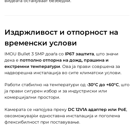
видеата остануваат безбедни.
Издржливост и отпорност на
временски услови
IMOU Bullet 3 5MP доаѓа со
IP67 заштита
, што значи
дека е
потполно отпорна на дожд, прашина и
екстремни температури
. Ова ја прави совршена за
надворешна инсталација во сите климатски услови.
Работи стабилно на температури од
-30°C до +60°C
, што
ја прави сигурен избор и за индустриски или
комерцијални простори.
Камерата се напојува преку
DC 12V1A адаптер или PoE
,
овозможувајќи едноставна инсталација и поголема
флексибилност при поставување.