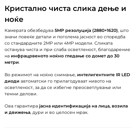
Кристално чиста слика дење и
ноќе
Камерата обезбедува
5MP резолуција (2880×1620)
, што
значи повеќе детали и поголема јасност во споредба
со стандардните 2MP или 4MP модели. Сликата
останува чиста и при слабa осветленост, благодарение
на
инфрацрвеното ноќно гледање со домет до 30
метри
.
Во режимот на ноќно снимање,
интелигентните IR LED
диоди
автоматски го прилагодуваат нивото на
осветленост, за да се избегне преосветлување или
темни делови.
Ова гарантира
јасна идентификација на лица, возила
и движења
, дури и во целосен мрак.