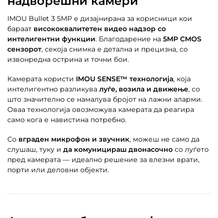
надворешни камери
IMOU Bullet 3 5MP е дизајнирана за корисници кои
бараат
висококвалитетен видео надзор со
интелигентни функции
. Благодарение на
5MP CMOS
сензорот
, секоја снимка е детална и прецизна, со
извонредна острина и точни бои.
Камерата користи
IMOU SENSE™ технологија
, која
интелигентно разликува
луѓе, возила и движење
, со
што значително се намалува бројот на лажни аларми.
Оваа технологија овозможува камерата да реагира
само кога е навистина потребно.
Со
вграден микрофон и звучник
, можеш не само да
слушаш, туку и
да комуницираш двонасочно
со луѓето
пред камерата — идеално решение за влезни врати,
порти или деловни објекти.