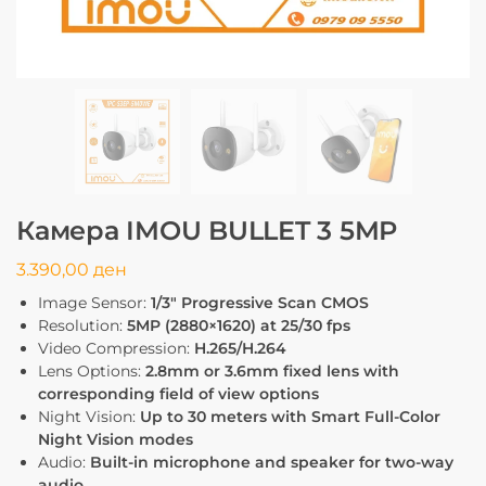
Камера IMOU BULLET 3 5MP
3.390,00
ден
Image Sensor:
1/3″ Progressive Scan CMOS
Resolution:
5MP (2880×1620) at 25/30 fps
Video Compression:
H.265/H.264
Lens Options:
2.8mm or 3.6mm fixed lens with
corresponding field of view options
Night Vision:
Up to 30 meters with Smart Full-Color
Night Vision modes
Audio:
Built-in microphone and speaker for two-way
audio