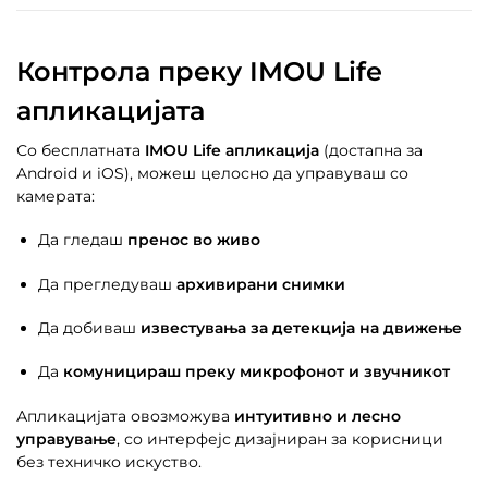
Контрола преку IMOU Life
апликацијата
Со бесплатната
IMOU Life апликација
(достапна за
Android и iOS), можеш целосно да управуваш со
камерата:
Да гледаш
пренос во живо
Да прегледуваш
архивирани снимки
Да добиваш
известувања за детекција на движење
Да
комуницираш преку микрофонот и звучникот
Апликацијата овозможува
интуитивно и лесно
управување
, со интерфејс дизајниран за корисници
без техничко искуство.