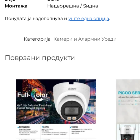
Монтажа
Надворешна / Ѕидна
Понудата ја надополнува и
уште една опција
.
Категорија
Камери и Алармни Уреди
Поврзани продукти