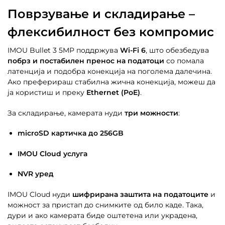
Поврзување и складирање –
флексибилност без компромис
IMOU Bullet 3 5MP поддржува
Wi-Fi 6
, што обезбедува
побрз и постабилен пренос на податоци
со помалa
латенција и подобра конекција на поголема далечина.
Ако преферираш стабилна жична конекција, можеш да
ја користиш и преку
Ethernet (PoE)
.
За складирање, камерата нуди
три можности
:
microSD картичка до 256GB
IMOU Cloud услуга
NVR уред
IMOU Cloud нуди
шифрирана заштита на податоците
и
можност за пристап до снимките од било каде. Така,
дури и ако камерата биде оштетена или украдена,