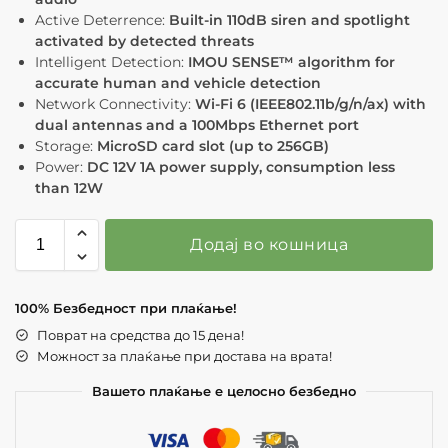
Active Deterrence:
Built-in 110dB siren and spotlight
activated by detected threats
Intelligent Detection:
IMOU SENSE™ algorithm for
accurate human and vehicle detection
Network Connectivity:
Wi-Fi 6 (IEEE802.11b/g/n/ax) with
dual antennas and a 100Mbps Ethernet port
Storage:
MicroSD card slot (up to 256GB)
Power:
DC 12V 1A power supply, consumption less
than 12W
Додај во кошница
100% Безбедност при плаќање!
Поврат на средства до 15 дена!
Можност за плаќање при достава на врата!
Вашето плаќање е целосно безбедно