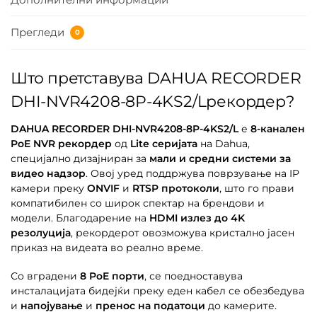
Прегледи
0
Што претставува DAHUA RECORDER
DHI-NVR4208-8P-4KS2/Lрекордер?
DAHUA RECORDER DHI-NVR4208-8P-4KS2/L
е
8-канален
PoE NVR рекордер
од
Lite серијата
на Dahua,
специјално дизајниран за
мали и средни системи за
видео надзор
. Овој уред поддржува поврзување на IP
камери преку
ONVIF
и
RTSP протоколи
, што го прави
компатибилен со широк спектар на брендови и
модели. Благодарение на
HDMI излез до 4K
резолуција
, рекордерот овозможува кристално јасен
приказ на видеата во реално време.
Со вградени
8 PoE порти
, се поедноставува
инсталацијата бидејќи преку еден кабел се обезбедува
и
напојување
и
пренос на податоци
до камерите.