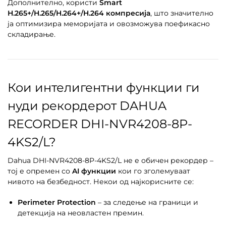
Дополнително, користи
Smart
H.265+/H.265/H.264+/H.264 компресија
, што значително
ја оптимизира меморијата и овозможува поефикасно
складирање.
Кои интелигентни функции ги
нуди рекордерот DAHUA
RECORDER DHI-NVR4208-8P-
4KS2/L?
Dahua DHI-NVR4208-8P-4KS2/L не е обичен рекордер –
тој е опремен со
AI функции
кои го зголемуваат
нивото на безбедност. Некои од најкорисните се:
Perimeter Protection
– за следење на граници и
детекција на неовластен премин.