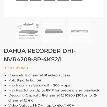
DAHUA RECORDER DHI-
NVR4208-8P-4KS2/L
9.790,00
ден
Channels:
8 channel IP video access
PoE:
8 ports built-in
Max Incoming Bandwidth:
200 Mbps
Max Resolution:
Up to 8MP for preview and playback
Decoding Capacity:
8-channel @ 1080p (30 fps) or 2-
channel @ 4K
Video Output:
1 HDMI (up to 4K), 1 VGA