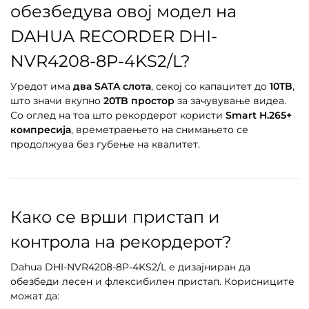
обезбедува овој модел на
DAHUA RECORDER DHI-
NVR4208-8P-4KS2/L?
Уредот има
два SATA слота
, секој со капацитет до
10TB
,
што значи вкупно
20TB простор
за зачувување видеа.
Со оглед на тоа што рекордерот користи
Smart H.265+
компресија
, времетраењето на снимањето се
продолжува без губење на квалитет.
Како се врши пристап и
контрола на рекордерот?
Dahua DHI-NVR4208-8P-4KS2/L е дизајниран да
обезбеди лесен и флексибилен пристап. Корисниците
можат да: