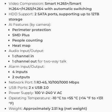
Video Compression:
Smart H.265+/Smart
H.264+/H.265/H.264 with automatic switching
HDD Support:
2 SATA ports, supporting up to 12TB
storage
AI Features (by camera):
Perimeter protection
SMD Plus
People counting
Heat map
Audio Input/Output:
1 channel in
1 channel out
for two-way talk
Alarm Input/Output:
4 inputs
2 outputs
Network Port:
1 RJ-45, 10/100/1000 Mbps
USB Ports:
2 x USB 2.0
Power Supply:
100 V–240 V AC
Operating Temperature:
-10 °C to +55 °C (+14 °F to +131
°F)
Weight:
Approximately 2.51 kg (net weight)