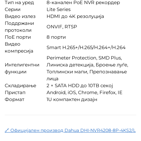
Тип на уред
8-канален PoE NVR рекордер
Серии
Lite Series
Видео излез
HDMI до 4K резолуција
Поддржани
ONVIF, RTSP
протоколи
ПоE порти
8 порти
Видео
Smart H.265+/H.265/H.264+/H.264
компресија
Perimeter Protection, SMD Plus,
Интелигентни
Линиска детекција, Броење луѓе,
функции
Топлински мапи, Препознавање
лица
Складирање
2 × SATA HDD до 10TB секој
Пристап
Android, iOS, Chrome, Firefox, IE
Формат
1U компактен дизајн
🔗 Официјален производ Dahua DHI-NVR4208-8P-4KS2/L