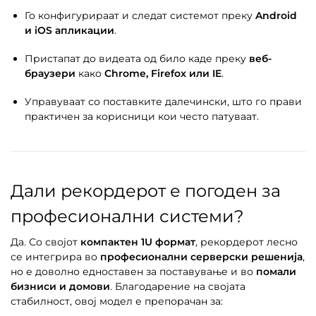
Го конфигурираат и следат системот преку
Android
и iOS апликации
.
Пристапат до видеата од било каде преку
веб-
браузери
како
Chrome, Firefox или IE
.
Управуваат со поставките далечински, што го прави
практичен за корисници кои често патуваат.
Дали рекордерот е погоден за
професионални системи?
Да. Со својот
компактен 1U формат
, рекордерот лесно
се интегрира во
професионални серверски решенија
,
но е доволно едноставен за поставување и во
помали
бизниси и домови
. Благодарение на својата
стабилност, овој модел е препорачан за: