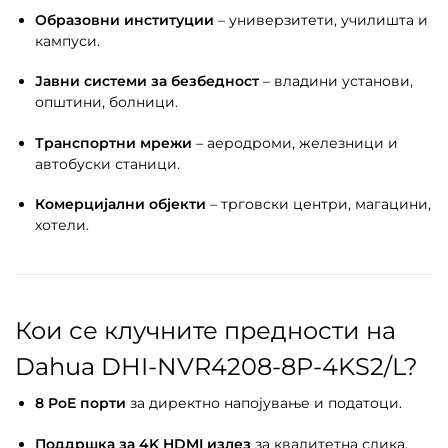
Образовни институции
– универзитети, училишта и
кампуси.
Јавни системи за безбедност
– владини установи,
општини, болници.
Транспортни мрежи
– аеродроми, железници и
автобуски станици.
Комерцијални објекти
– трговски центри, магацини,
хотели.
Кои се клучните предности на
Dahua DHI-NVR4208-8P-4KS2/L?
8 PoE порти
за директно напојување и податоци.
Поддршка за 4K HDMI излез
за квалитетна слика.