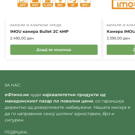
КАМЕРИ И АЛАРМНИ УРЕДИ
КАМЕРИ И АЛА
IMOU камера Bullet 2C 4MP
Камера IMOU
2.490,00
ден
3.390,00
ден
Додај во кошница
ЗА НАС:
еФтино.мк
нуди
најквалитетни продукти од
македонскиот пазар по поволни цени
, со гаранција
директно од доверливите набавувачи. Нашата мисија е
да го направиме секој шопинг едноставен, брз и
сигурен.
ПОДРШКА: