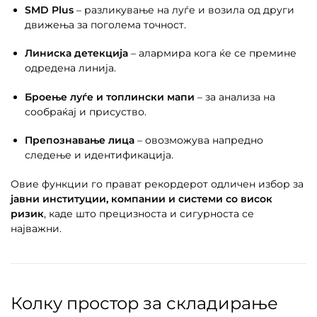
SMD Plus
– разликување на луѓе и возила од други
движења за поголема точност.
Линиска детекција
– алармира кога ќе се премине
одредена линија.
Броење луѓе и топлински мапи
– за анализа на
сообраќај и присуство.
Препознавање лица
– овозможува напредно
следење и идентификација.
Овие функции го прават рекордерот одличен избор за
јавни институции, компании и системи со висок
ризик
, каде што прецизноста и сигурноста се
најважни.
Колку простор за складирање