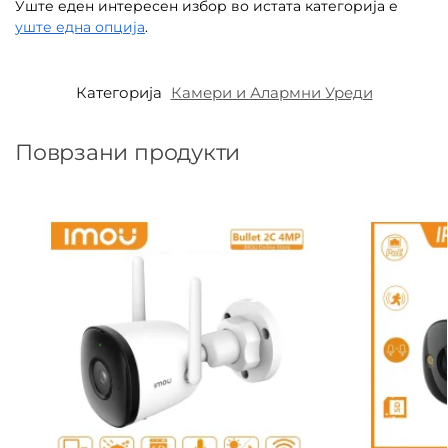
Уште еден интересен избор во истата категорија е
уште една опција
.
Категорија
Камери и Алармни Уреди
Поврзани продукти