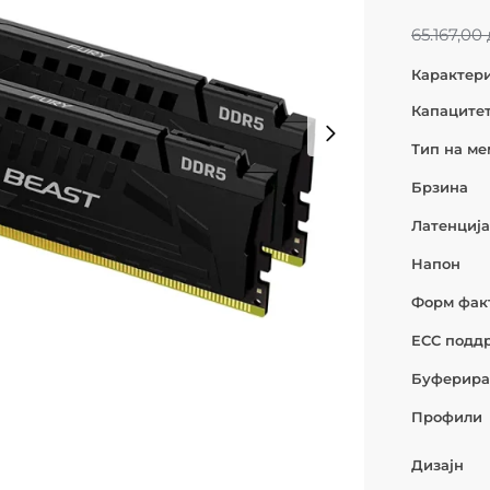
65.167,00
Карактер
Капаците
Тип на ме
Брзина
Латенција
Напон
Форм фак
ECC подд
Буферир
Профили
Дизајн