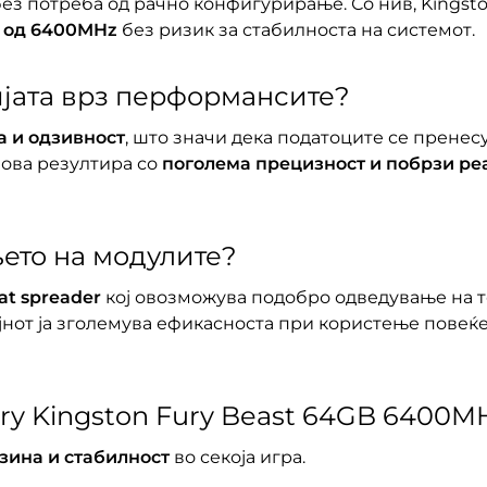
з потреба од рачно конфигурирање. Со нив, Kingston
 од 6400MHz
без ризик за стабилноста на системот.
ијата врз перформансите?
а и одзивност
, што значи дека податоците се прене
 ова резултира со
поголема прецизност и побрзи ре
њето на модулите?
t spreader
кој овозможува подобро одведување на т
јнот ја зголемува ефикасноста при користење повеќе
ry Kingston Fury Beast 64GB 6400M
зина и стабилност
во секоја игра.