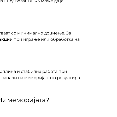
 Fury Beast DDR5 може да ја
суваат со минимално доцнење. За
акции
при играње или обработка на
оплина и стабилна работа при
 канали на меморија, што резултира
Hz меморијата?