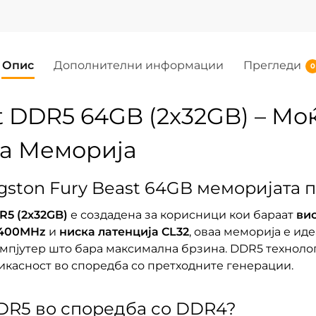
Опис
Дополнителни информации
Прегледи
0
t DDR5 64GB (2x32GB) – Мо
на Меморија
gston Fury Beast 64GB меморијата 
R5 (2x32GB)
е создадена за корисници кои бараат
ви
400MHz
и
ниска латенција CL32
, оваа меморија е ид
омпјутер што бара максимална брзина. DDR5 техноло
икасност во споредба со претходните генерации.
DDR5 во споредба со DDR4?