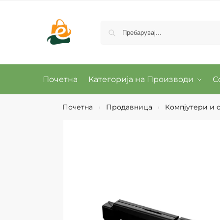
Почетна
Категорија на Производи
С
Почетна
Продавница
Компјутери и о
›
›