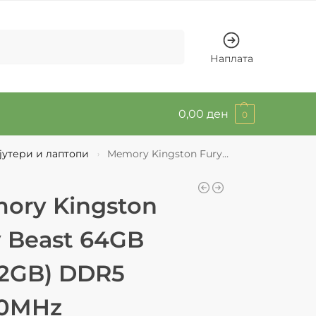
Барај
Наплата
0,00
ден
0
јутери и лаптопи
Memory Kingston Fury Beast 64GB (2x32GB) DDR5 6400MHz
›
ory Kingston
y Beast 64GB
32GB) DDR5
0MHz