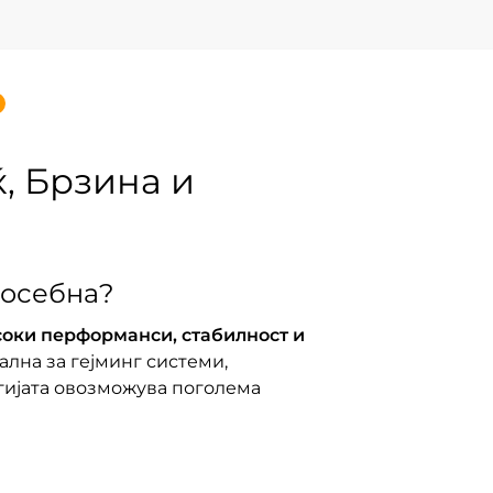
ќ, Брзина и
посебна?
соки перформанси, стабилност и
еална за гејминг системи,
гијата овозможува поголема