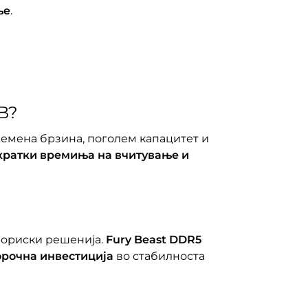
ње
.
B?
лемена брзина, поголем капацитет и
ократки времиња на вчитување и
мориски решенија.
Fury Beast DDR5
орочна инвестиција
во стабилноста