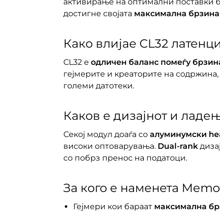
активирање на оптимални поставки бе
достигне својата
максимална брзина
Како влијае CL32 латенц
CL32 е
одличен баланс помеѓу брзин
гејмерите и креаторите на содржина,
големи датотеки.
Каков е дизајнот и ладе
Секој модул доаѓа со
алуминумски hea
високи оптоварувања.
Dual-rank
диза
со побрз пренос на податоци.
За кого е наменета Memo
Гејмери кои бараат
максимална бр