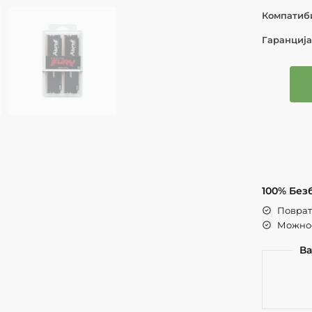
Компатиб
Гаранциј
100% Без
Поврат 
Можнос
Ва