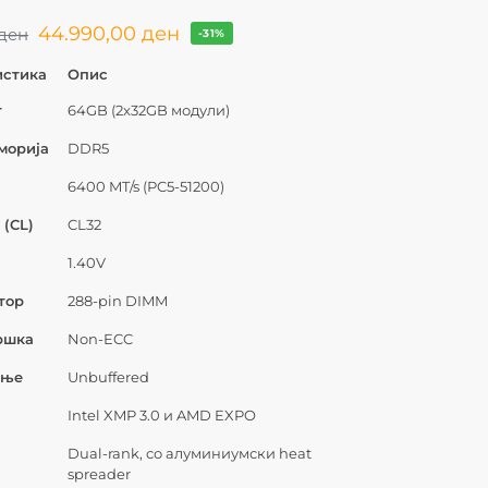
44.990,00
ден
ден
-31%
истика
Опис
т
64GB (2x32GB модули)
морија
DDR5
6400 MT/s (PC5-51200)
 (CL)
CL32
1.40V
тор
288-pin DIMM
ршка
Non-ECC
ање
Unbuffered
Intel XMP 3.0 и AMD EXPO
Dual-rank, со алуминиумски heat
spreader