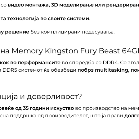
 со
видео монтажа, 3D моделирање или рендерира
та технологија во своите системи
.
ay решение
без комплицирани подесувања.
на Memory Kingston Fury Beast 64G
скок во перформансите
во споредба со DDR4. Со зго
а DDR5 системот ќе обезбеди
побрз multitasking, п
нција и доверливост?
овеќе од 35 години искуство
во производство на ме
сна поддршка од производителот, што ја прави
долг