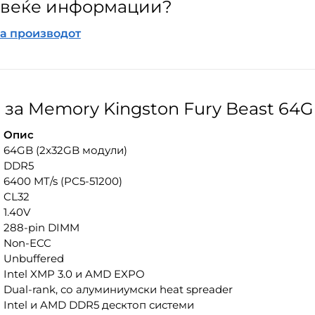
повеќе информации?
на производот
за Memory Kingston Fury Beast 64
Опис
64GB (2x32GB модули)
DDR5
6400 MT/s (PC5-51200)
CL32
1.40V
288-pin DIMM
Non-ECC
Unbuffered
Intel XMP 3.0 и AMD EXPO
Dual-rank, со алуминиумски heat spreader
Intel и AMD DDR5 десктоп системи