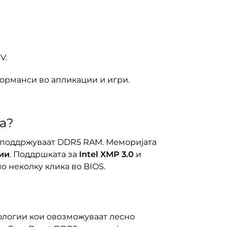
V.
форманси во апликации и игри.
а?
поддржуваат DDR5 RAM. Меморијата
ии
. Поддршката за
Intel XMP 3.0
и
 неколку клика во BIOS.
ологии кои овозможуваат лесно