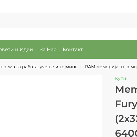
овети и Идеи
За Нас
Контакт
према за работа, учење и гејминг
RAM меморија за комп
›
Купи!
Mem
Fur
(2x
640