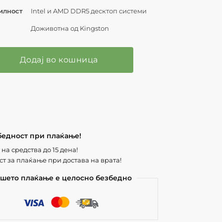
илност
Intel и AMD DDR5 десктоп системи
а
Доживотна од Kingston
Додај во кошница
бедност при плаќање!
на средства до 15 дена!
т за плаќање при достава на врата!
шето плаќање е целосно безбедно