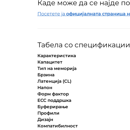
Каде може да се најде 
Посетете ја
официјалната страница 
Табела со спецификации 
Карактеристика
Капацитет
Тип на меморија
Брзина
Латенција (CL)
Напон
Форм фактор
ECC поддршка
Буферирање
Профили
Дизајн
Компатибилност