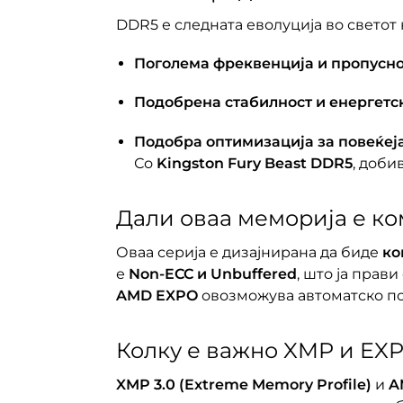
DDR5 е следната еволуција во светот
Поголема фреквенција и пропусно
Подобрена стабилност и енергетс
Подобра оптимизација за повеќе
Со
Kingston Fury Beast DDR5
, доби
Дали оваа меморија е ко
Оваа серија е дизајнирана да биде
ко
е
Non-ECC и Unbuffered
, што ја прав
AMD EXPO
овозможува автоматско по
Колку е важно XMP и E
XMP 3.0 (Extreme Memory Profile)
и
A