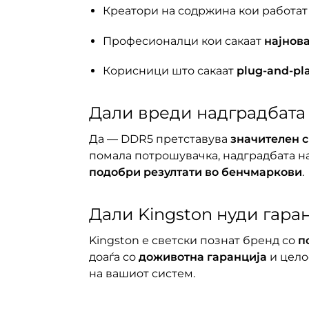
Креатори на содржина кои работат
Професионалци кои сакаат
најнова
Корисници што сакаат
plug-and-pl
Дали вреди надградбата 
Да — DDR5 претставува
значителен 
помала потрошувачка, надградбата н
подобри резултати во бенчмаркови
.
Дали Kingston нуди гара
Kingston е светски познат бренд со
п
доаѓа со
доживотна гаранција
и цело
на вашиот систем.