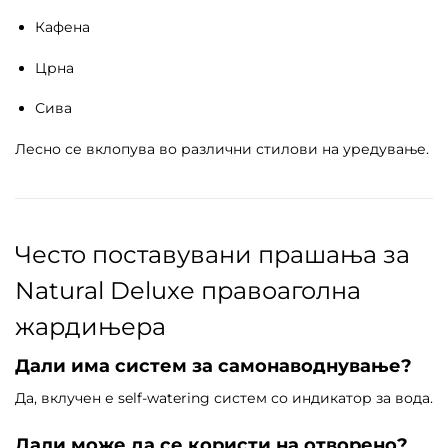
Кафена
Црна
Сива
Лесно се вклопува во различни стилови на уредување.
Често поставувани прашања за
Natural Deluxe правоаголна
жардињера
Дали има систем за самонаводнување?
Да, вклучен е self-watering систем со индикатор за вода.
Дали може да се користи на отворено?