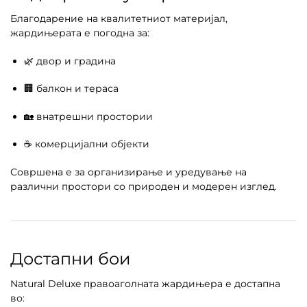
Благодарение на квалитетниот материјал,
жардињерата е погодна за:
🌿 двор и градина
🏢 балкон и тераса
🏡 внатрешни простории
☕ комерцијални објекти
Совршена е за организирање и уредување на
различни простори со природен и модерен изглед.
Достапни бои
Natural Deluxe правоаголната жардињера е достапна
во: