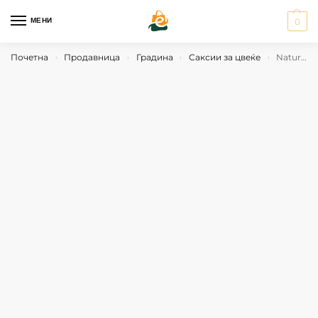
МЕНИ
0
Почетна
Продавница
Градина
Саксии за цвеќе
Natural Deluxe правоаголна жардињера 100x43x33 cm
›
›
›
›