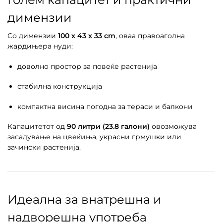
димензии
Со димензии
100 x 43 x 33 cm
, оваа правоаголна
жардињера нуди:
доволно простор за повеќе растенија
стабилна конструкција
компактна висина погодна за тераси и балкони
Капацитетот од
90 литри (23.8 галони)
овозможува
засадување на цвеќиња, украсни грмушки или
зачински растенија.
Идеална за внатрешна и
надворешна употреба