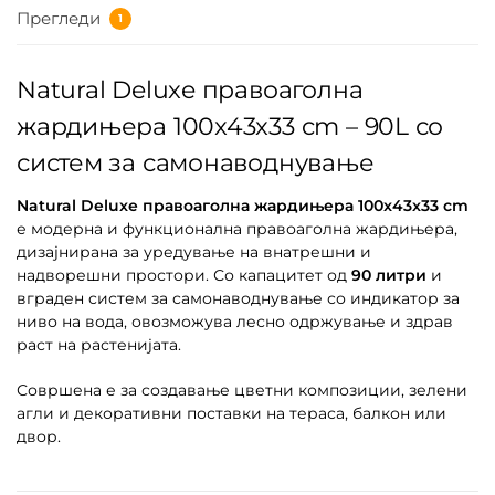
Прегледи
1
Natural Deluxe правоаголна
жардињера 100x43x33 cm – 90L со
систем за самонаводнување
Natural Deluxe правоаголна жардињера 100x43x33 cm
е модерна и функционална правоаголна жардињера,
дизајнирана за уредување на внатрешни и
надворешни простори. Со капацитет од
90 литри
и
вграден систем за самонаводнување со индикатор за
ниво на вода, овозможува лесно одржување и здрав
раст на растенијата.
Совршена е за создавање цветни композиции, зелени
агли и декоративни поставки на тераса, балкон или
двор.