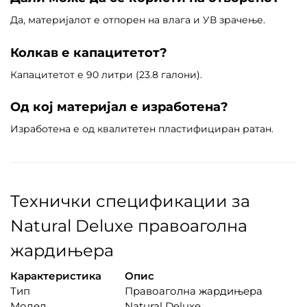
Да, материјалот е отпорен на влага и УВ зрачење.
Колкав е капацитетот?
Капацитетот е 90 литри (23.8 галони).
Од кој материјал е изработена?
Изработена е од квалитетен пластифициран ратан.
Технички спецификации за
Natural Deluxe правоаголна
жардињера
Карактеристика
Опис
Тип
Правоаголна жардињера
Модел
Natural Deluxe