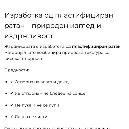
Изработка од пластифициран
ратан – природен изглед и
издржливост
Жардињерата е изработена од
пластифициран ратан
,
материјал што комбинира природна текстура со
висока отпорност.
Предности:
✔ Отпорна на влага и дожд
✔ УВ отпорна – не бледее на сонце
✔ Не пука и не се лупи
✔ Лесно се чисти
Ова ја прави погодна за долготрајна надворешна