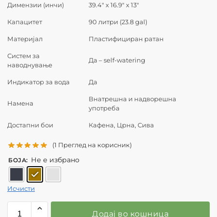
Димензии (инчи)
39.4″ x 16.9″ x 13″
Капацитет
90 литри (23.8 gal)
Материјал
Пластифициран ратан
Систем за
Да – self-watering
наводнување
Индикатор за вода
Да
Внатрешна и надворешна
Наменa
употреба
Достапни бои
Кафена, Црна, Сива
(
1
Преглед на корисник)
Не е избрано
БОЈА
:
Исчисти
Додај во кошница