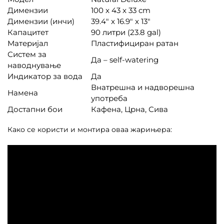
Димензии
100 x 43 x 33 cm
Димензии (инчи)
39.4″ x 16.9″ x 13″
Капацитет
90 литри (23.8 gal)
Материјал
Пластифициран ратан
Систем за
Да – self-watering
наводнување
Индикатор за вода
Да
Внатрешна и надворешна
Наменa
употреба
Достапни бои
Кафена, Црна, Сива
Како се користи и монтира оваа жарињера: