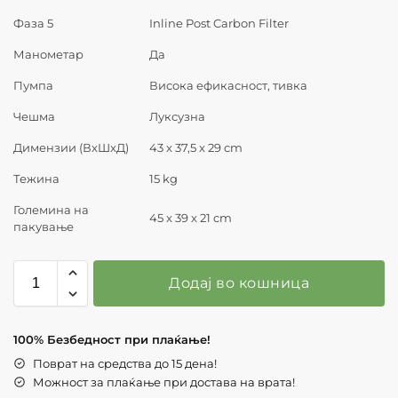
Фаза 5
Inline Post Carbon Filter
Манометар
Да
Пумпа
Висока ефикасност, тивка
Чешма
Луксузна
Димензии (ВxШxД)
43 x 37,5 x 29 cm
Тежина
15 kg
Големина на
45 x 39 x 21 cm
пакување
Додај во кошница
100% Безбедност при плаќање!
Поврат на средства до 15 дена!
Можност за плаќање при достава на врата!