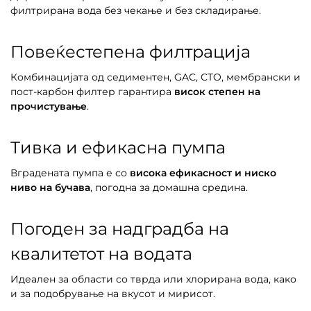
филтрирана вода без чекање и без складирање.
Повеќестепена филтрација
Комбинацијата од седиментен, GAC, CTO, мембрански и
пост-карбон филтер гарантира
висок степен на
прочистување
.
Тивка и ефикасна пумпа
Вградената пумпа е со
висока ефикасност и ниско
ниво на бучава
, погодна за домашна средина.
Погоден за надградба на
квалитетот на водата
Идеален за области со тврда или хлорирана вода, како
и за подобрување на вкусот и мирисот.