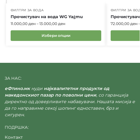
ФИЛТРИ ЗА ВОДА
ФИЛТРИ ЗА ВО
Прочистувач на вода WG Yağmu
Прочистувач
11.000,00
ден
–
13.000,00
ден
72.000,00
ден
Избери опции
ЗА НАС:
еФтино.мк
нуди
најквалитетни продукти од
македонскиот пазар по поволни цени
, со гаранција
директно од доверливите набавувачи. Нашата мисија е
да го направиме секој шопинг едноставен, брз и
сигурен.
ПОДРШКА:
Контакт