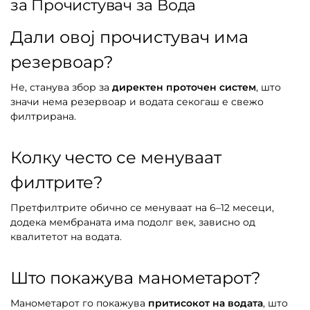
за Прочистувач за Вода
Дали овој прочистувач има
резервоар?
Не, станува збор за
директен проточен систем
, што
значи нема резервоар и водата секогаш е свежо
филтрирана.
Колку често се менуваат
филтрите?
Претфилтрите обично се менуваат на 6–12 месеци,
додека мембраната има подолг век, зависно од
квалитетот на водата.
Што покажува манометарот?
Манометарот го покажува
притисокот на водата
, што