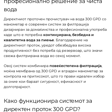
професионално решение за чиста
вода
Директниот проточен прочистувач на вода 300 GPD со
манометар е современ систем за филтрација
дизајниран за домаќинства и професионална употреба
каде што е потребна
континуирана, безбедна и
квалитетна вода за пиење
. Благодарение на
директниот проток, уредот обезбедува висока
продуктивност без потреба од резервоар, што значи
свежа филтрирана вода во секој момент.
Овој систем комбинира
повеќестепена филтрација
,
моќна мембрана од 300 GPD и вграден манометар за
контрола на притисокот, што го прави идеален избор
за оние кои бараат сигурност, ефикасност и
долготрајност.
Како функционира системот за
директен проток 300 GPD?