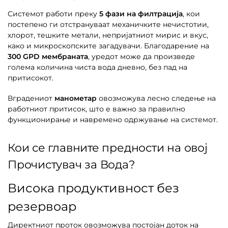
Системот работи преку
5 фази на филтрација
, кои
постепено ги отстрануваат механичките нечистотии,
хлорот, тешките метали, непријатниот мирис и вкус,
како и микроскопските загадувачи. Благодарение на
300 GPD мембраната
, уредот може да произведе
голема количина чиста вода дневно, без пад на
притисокот.
Вградениот
манометар
овозможува лесно следење на
работниот притисок, што е важно за правилно
функционирање и навремено одржување на системот.
Кои се главните предности на овој
Прочистувач за Вода?
Висока продуктивност без
резервоар
Директниот проток овозможува постојан доток на