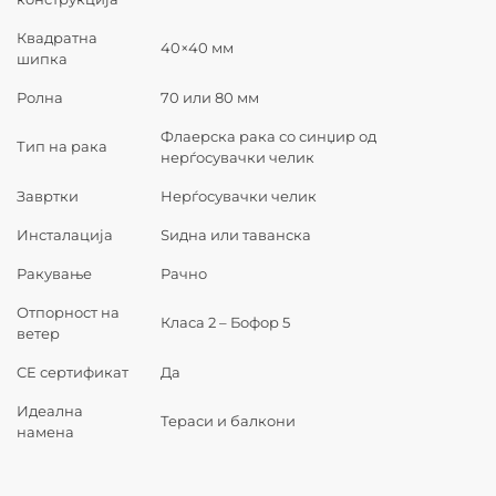
Квадратна
40×40 мм
шипка
Ролна
70 или 80 мм
Флаерска рака со синџир од
Тип на рака
нерѓосувачки челик
Завртки
Нерѓосувачки челик
Инсталација
Ѕидна или таванска
Ракување
Рачно
Отпорност на
Класа 2 – Бофор 5
ветер
CE сертификат
Да
Идеална
Тераси и балкони
намена