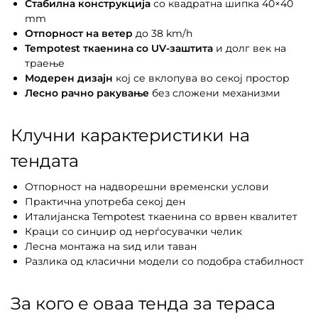
Стабилна конструкција
со квадратна шипка 40×40
mm
Отпорност на ветер
до 38 km/h
Tempotest ткаенина со UV-заштита
и долг век на
траење
Модерен дизајн
кој се вклопува во секој простор
Лесно рачно ракување
без сложени механизми
Клучни карактеристики на
тендата
Отпорност на надворешни временски услови
Практична употреба секој ден
Италијанска Tempotest ткаенина со врвен квалитет
Краци со синџир од нерѓосувачки челик
Лесна монтажа на ѕид или таван
Разлика од класични модели со подобра стабилност
За кого е оваа тенда за тераса