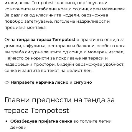
италијанска Tempotest ткаенина, нерѓосувачки
компоненти и стабилни краци со синџирен механизам.
За разлика од класичните модели, овозможува
подобро затегнување, поголема издржливост и
прецизна монтажа.
Оваа
тенда за тераса Tempotest
е практична опција за
домови, кафулиња, ресторани и балкони, особено кога
ви треба сигурна заштита од сонце и модерен изглед.
Најчесто се користи за покривање на тераси и
надворешни простори, бидејќи овозможува удобност,
сенка и заштита во текот на целиот ден.
👉
Направете нарачка лесно и сигурно
Главни предности на тенда за
тераса Tempotest
Обезбедува пријатна сенка
во топлите летни
денови