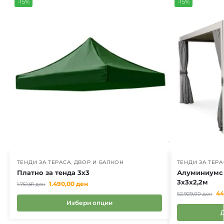
-15%
-15%
ТЕНДИ ЗА ТЕРАСА, ДВОР И БАЛКОН
ТЕНДИ ЗА ТЕРА
Платно за тенда 3х3
Алуминиумск
3x3x2,2м
1.490,00
ден
1.751,81
ден
44
52.929,00
ден
Избери опции