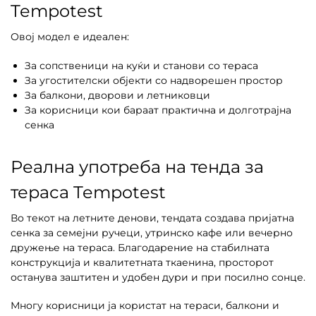
Tempotest
Овој модел е идеален:
За сопственици на куќи и станови со тераса
За угостителски објекти со надворешен простор
За балкони, дворови и летниковци
За корисници кои бараат практична и долготрајна
сенка
Реална употреба на тенда за
тераса Tempotest
Во текот на летните денови, тендата создава пријатна
сенка за семејни ручеци, утринско кафе или вечерно
дружење на тераса. Благодарение на стабилната
конструкција и квалитетната ткаенина, просторот
останува заштитен и удобен дури и при посилно сонце.
Многу корисници ја користат на тераси, балкони и