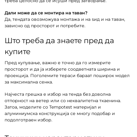
треба целосно да се исуши пред затворање.
Дали може да се монтира на таван?
Да, тендата овозможува монтажа и на ѕид и на таван,
зависно од просторот и потребите.
Што треба да знаете пред да
купите
Пред купување, важно е точно да го измерите
просторот и да ја изберете соодветната ширина и
проекција. Поголемите тераси бараат поширок модел
за максимална сенка.
Најчеста грешка е избор на тенда без доволна
отпорност на ветер или со неквалитетна ткаенина.
Затоа, моделите со Tempotest материјал и
алуминиумска конструкција се многу подобар и
подолготраен избор.