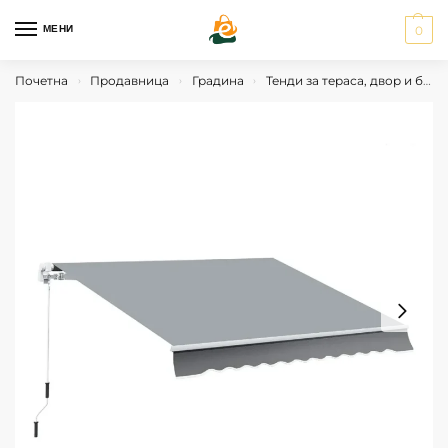
МЕНИ
0
Почетна
Продавница
Градина
Тенди за тераса, двор и балкон
›
›
›