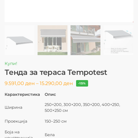
Купи!
Тенда за тераса Tempotest
9.591,00
ден
–
15.290,00
ден
-15%
Карактеристика
Опис
250×200, 300×200, 350×200, 400×250,
Ширина
500×250 см
Проекција
150–250 см
Боја на
Бела
конструкција