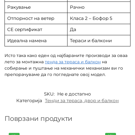
Ракување
Рачно
Отпорност на ветер
Класа 2 – Бофор 5
CE сертификат
Да
Идеална намена
Тераси и балкони
Исто така како еден од најбараните производи за оваа
лето за монтажна
тенда за тераса и балкон
на
собирање и пуштање на механички механизам ви го
препорачуваме да го погледнате овој модел.
SKU:
Не е достапно
Категорија
Тенди за тераса, двор и балкон
Поврзани продукти