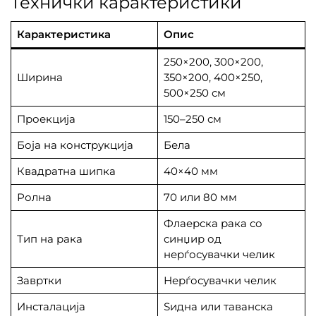
Технички карактеристики
Карактеристика
Опис
250×200, 300×200,
Ширина
350×200, 400×250,
500×250 см
Проекција
150–250 см
Боја на конструкција
Бела
Квадратна шипка
40×40 мм
Ролна
70 или 80 мм
Флаерска рака со
Тип на рака
синџир од
нерѓосувачки челик
Завртки
Нерѓосувачки челик
Инсталација
Ѕидна или таванска