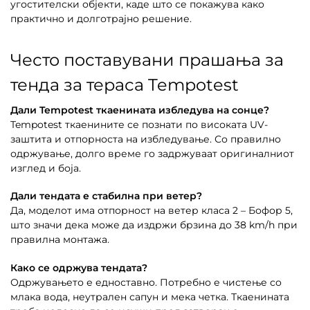
угостителски објекти, каде што се покажува како
практично и долготрајно решение.
Често поставувани прашања за
тенда за тераса Tempotest
Дали Tempotest ткаенината избледува на сонце?
Tempotest ткаенините се познати по високата UV-
заштита и отпорноста на избледување. Со правилно
одржување, долго време го задржуваат оригиналниот
изглед и боја.
Дали тендата е стабилна при ветер?
Да, моделот има отпорност на ветер класа 2 – Бофор 5,
што значи дека може да издржи брзина до 38 km/h при
правилна монтажа.
Како се одржува тендата?
Одржувањето е едноставно. Потребно е чистење со
млака вода, неутрален сапун и мека четка. Ткаенината