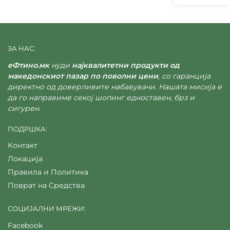
ЗА НАС:
еФтино.мк
нуди
најквалитетни продукти од
македонскиот пазар по поволни цени
, со гаранција
директно од доверливите набавувачи. Нашата мисија е
да го направиме секој шопинг едноставен, брз и
сигурен.
ПОДРШКА:
Контакт
Локација
Правила и Политика
Поврат на Средства
СОЦИЈАЛНИ МРЕЖИ:
Facebook