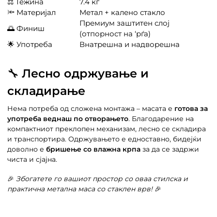
⚖️ Тежина
7.4 кг
🔦 Материјал
Метал + калено стакло
Премиум заштитен слој
🌅 Финиш
(отпорност на ‘рѓа)
🌟 Употреба
Внатрешна и надворешна
🔧
Лесно одржување и
складирање
Нема потреба од сложена монтажа – масата е
готова за
употреба веднаш по отворањето
. Благодарение на
компактниот преклопен механизам, лесно се складира
и транспортира. Одржувањето е едноставно, бидејќи
доволно е
бришење со влажна крпа
за да се задржи
чиста и сјајна.
🎉
Збогатете го вашиот простор со оваа стилска и
практична метална маса со стаклен врв!
🎉