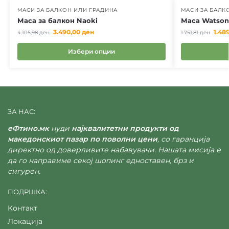
МАСИ ЗА БАЛКОН ИЛИ ГРАДИНА
МАСИ ЗА БАЛК
Маса за балкон Naoki
Маса Watson
3.490,00
ден
1.48
4.105,98
ден
1.751,81
ден
Избери опции
ЗА НАС:
еФтино.мк
нуди
најквалитетни продукти од
македонскиот пазар по поволни цени
, со гаранција
директно од доверливите набавувачи. Нашата мисија е
да го направиме секој шопинг едноставен, брз и
сигурен.
ПОДРШКА:
Контакт
Локација