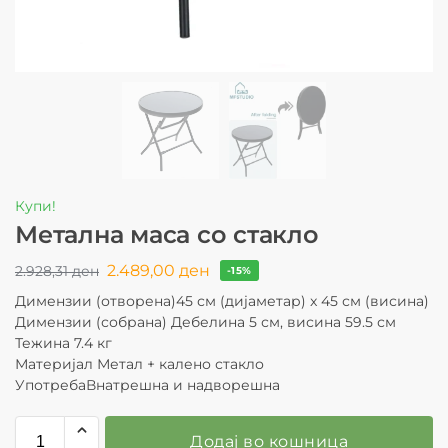
Купи!
Метална маса со стакло
2.489,00
ден
2.928,31
ден
-15%
Димензии (отворена)45 см (дијаметар) x 45 см (висина)
Димензии (собрана) Дебелина 5 см, висина 59.5 см
Тежина 7.4 кг
Материјал Метал + калено стакло
УпотребаВнатрешна и надворешна
Додај во кошница