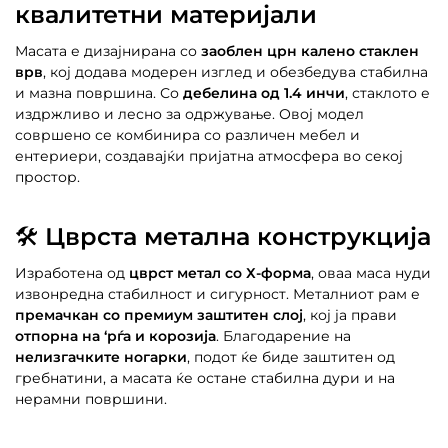
квалитетни материјали
Масата е дизајнирана со
заоблен црн калено стаклен
врв
, кој додава модерен изглед и обезбедува стабилна
и мазна површина. Со
дебелина од 1.4 инчи
, стаклото е
издржливо и лесно за одржување. Овој модел
совршено се комбинира со различен мебел и
ентериери, создавајќи пријатна атмосфера во секој
простор.
🛠
Цврста метална конструкција
Изработена од
цврст метал со Х-форма
, оваа маса нуди
извонредна стабилност и сигурност. Металниот рам е
премачкан со премиум заштитен слој
, кој ја прави
отпорна на ‘рѓа и корозија
. Благодарение на
нелизгачките ногарки
, подот ќе биде заштитен од
гребнатини, а масата ќе остане стабилна дури и на
нерамни површини.