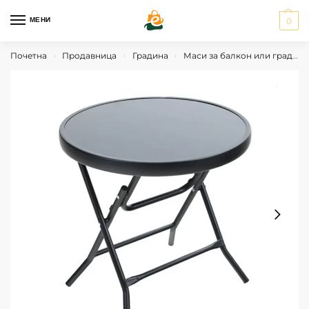
МЕНИ
0
Почетна
Продавница
Градина
Маси за балкон или градина
›
›
›