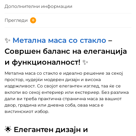
Дополнителни информации
Прегледи
0
✨
Метална маса со стакло
–
Совршен баланс на елеганција
и функционалност!
✨
Метална маса со стакло е идеално решение за секој
простор, нудејќи модерен дизајн и висока
издржливост. Со својот елегантен изглед, таа ќе се
вклопи во секој ентериер или екстериер. Без разлика
дали ви треба практична странична маса за вашиот
двор, градина или дневна соба, оваа маса е
вистинскиот избор.
🌟
Елегантен дизајн и