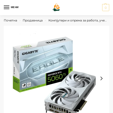
МЕНИ
0
Почетна
Продавница
Компјутери и опрема за работа, учење и гејминг
›
›