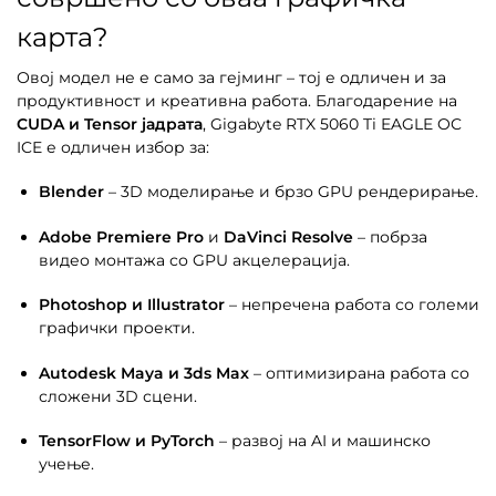
карта?
Овој модел не е само за гејминг – тој е одличен и за
продуктивност и креативна работа. Благодарение на
CUDA и Tensor јадрата
, Gigabyte RTX 5060 Ti EAGLE OC
ICE е одличен избор за:
Blender
– 3D моделирање и брзо GPU рендерирање.
Adobe Premiere Pro
и
DaVinci Resolve
– побрза
видео монтажа со GPU акцелерација.
Photoshop и Illustrator
– непречена работа со големи
графички проекти.
Autodesk Maya и 3ds Max
– оптимизирана работа со
сложени 3D сцени.
TensorFlow и PyTorch
– развој на AI и машинско
учење.