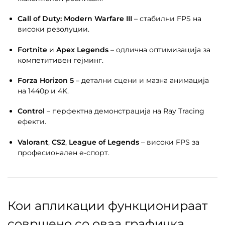
Call of Duty: Modern Warfare III
– стабилни FPS на
високи резолуции.
Fortnite
и
Apex Legends
– одлична оптимизација за
компетитивен гејминг.
Forza Horizon 5
– детални сцени и мазна анимација
на 1440p и 4K.
Control
– перфектна демонстрација на Ray Tracing
ефекти.
Valorant
,
CS2
,
League of Legends
– високи FPS за
професионален е-спорт.
Кои апликации функционираат
совршено со оваа графичка