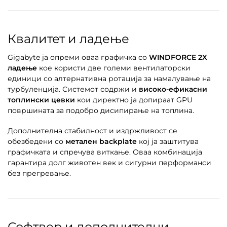
Квалитет и ладење
Gigabyte ја опреми оваа графичка со
WINDFORCE 2X
ладење
кое користи две големи вентилаторски
единици со алтернативна ротација за намалување на
турбуленција. Системот содржи и
високо-ефикасни
топлински цевки
кои директно ја допираат GPU
површината за подобро дисипирање на топлина.
Дополнителна стабилност и издржливост се
обезбедени со
метален backplate
кој ја заштитува
графичката и спречува виткање. Оваа комбинација
гарантира долг животен век и сигурни перформанси
без прегревање.
Софтвер и дополнителни