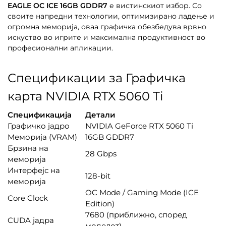
EAGLE OC ICE 16GB GDDR7
е вистинскиот избор. Со
своите напредни технологии, оптимизирано ладење и
огромна меморија, оваа графичка обезбедува врвно
искуство во игрите и максимална продуктивност во
професионални апликации.
Спецификации за Графичка
карта NVIDIA RTX 5060 Ti
Спецификација
Детали
Графичко јадро
NVIDIA GeForce RTX 5060 Ti
Меморија (VRAM)
16GB GDDR7
Брзина на
28 Gbps
меморија
Интерфејс на
128-bit
меморија
OC Mode / Gaming Mode (ICE
Core Clock
Edition)
7680 (приближно, според
CUDA јадра
моделот)