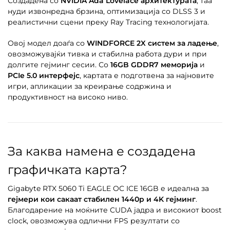
Создадена со
NVIDIA Ada Lovelace архитектурата
, таа
нуди извонредна брзина, оптимизација со DLSS 3 и
реалистични сцени преку Ray Tracing технологијата.
Овој модел доаѓа со
WINDFORCE 2X систем за ладење
,
овозможувајќи тивка и стабилна работа дури и при
долгите гејминг сесии. Со
16GB GDDR7 меморија
и
PCIe 5.0 интерфејс
, картата е подготвена за најновите
игри, апликации за креирање содржина и
продуктивност на високо ниво.
За каква намена е создадена
графичката карта?
Gigabyte RTX 5060 Ti EAGLE OC ICE 16GB е идеална за
гејмери кои сакаат стабилен 1440p и 4K гејминг
.
Благодарение на моќните CUDA јадра и високиот boost
clock, овозможува одлични FPS резултати со