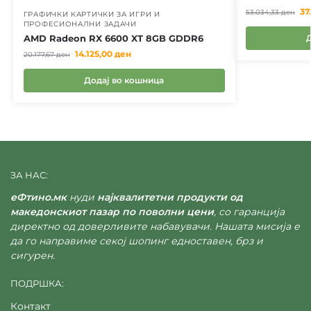
37
53.034,33
ден
ГРАФИЧКИ КАРТИЧКИ ЗА ИГРИ И
ПРОФЕСИОНАЛНИ ЗАДАЧИ
AMD Radeon RX 6600 XT 8GB GDDR6
14.125,00
ден
20.177,67
ден
Додај во кошница
ЗА НАС:
еФтино.мк
нуди
најквалитетни продукти од
македонскиот пазар по поволни цени
, со гаранција
директно од доверливите набавувачи. Нашата мисија е
да го направиме секој шопинг едноставен, брз и
сигурен.
ПОДРШКА:
Контакт