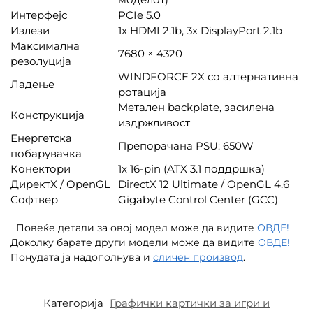
Интерфејс
PCIe 5.0
Излези
1x HDMI 2.1b, 3x DisplayPort 2.1b
Максимална
7680 × 4320
резолуција
WINDFORCE 2X со алтернативна
Ладење
ротација
Метален backplate, засилена
Конструкција
издржливост
Енергетска
Препорачана PSU: 650W
побарувачка
Конектори
1x 16-pin (ATX 3.1 поддршка)
ДиректX / OpenGL
DirectX 12 Ultimate / OpenGL 4.6
Софтвер
Gigabyte Control Center (GCC)
Повеќе детали за овој модел може да видите
ОВДЕ!
Доколку барате други модели може да видите
ОВДЕ!
Понудата ја надополнува и
сличен производ
.
Категорија
Графички картички за игри и