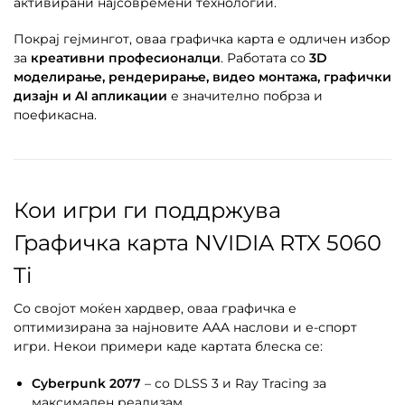
активирани најсовремени технологии.
Покрај гејмингот, оваа графичка карта е одличен избор
за
креативни професионалци
. Работата со
3D
моделирање, рендерирање, видео монтажа, графички
дизајн и AI апликации
е значително побрза и
поефикасна.
Кои игри ги поддржува
Графичка карта NVIDIA RTX 5060
Ti
Со својот моќен хардвер, оваа графичка е
оптимизирана за најновите AAA наслови и е-спорт
игри. Некои примери каде картата блеска се:
Cyberpunk 2077
– со DLSS 3 и Ray Tracing за
максимален реализам.