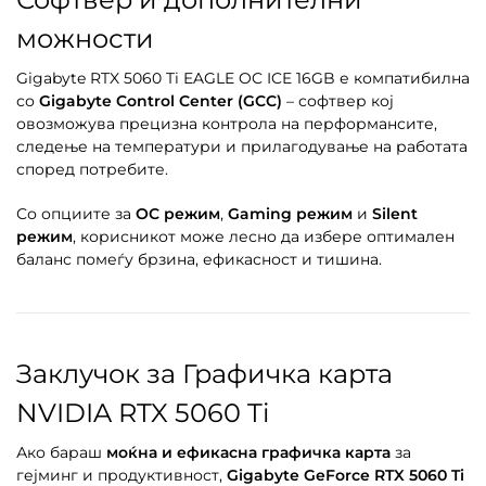
можности
Gigabyte RTX 5060 Ti EAGLE OC ICE 16GB е компатибилна
со
Gigabyte Control Center (GCC)
– софтвер кој
овозможува прецизна контрола на перформансите,
следење на температури и прилагодување на работата
според потребите.
Со опциите за
OC режим
,
Gaming режим
и
Silent
режим
, корисникот може лесно да избере оптимален
баланс помеѓу брзина, ефикасност и тишина.
Заклучок за Графичка карта
NVIDIA RTX 5060 Ti
Ако бараш
моќна и ефикасна графичка карта
за
гејминг и продуктивност,
Gigabyte GeForce RTX 5060 Ti