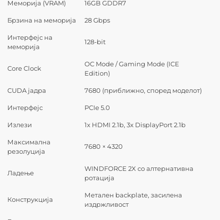
Меморија (VRAM)
16GB GDDR7
Брзина на меморија
28 Gbps
Интерфејс на
128-bit
меморија
OC Mode / Gaming Mode (ICE
Core Clock
Edition)
CUDA јадра
7680 (приближно, според моделот)
Интерфејс
PCIe 5.0
Излези
1x HDMI 2.1b, 3x DisplayPort 2.1b
Максимална
7680 × 4320
резолуција
WINDFORCE 2X со алтернативна
Ладење
ротација
Метален backplate, засилена
Конструкција
издржливост