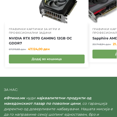
ГРАФИЧКИ КАРТИЧКИ ЗА ИГРИ И
ГРАФИЧКИ КАР
ПРОФЕСИОНАЛНИ ЗАДАЧИ
ПРОФЕСИОНАЛ
NVIDIA RTX 5070 GAMING 12GB OC
Sapphire AM
GDDR7
21
30.748,94
ден
47.124,00
ден
67.319,83
ден
Додај во кошница
ЗА НАС:
еФтино.мк
нуди
најквалитетни продукти од
македонскиот пазар по поволни цени
, со гаранција
директно од доверливите набавувачи. Нашата мисија е
да го направиме секој шопинг едноставен, брз и