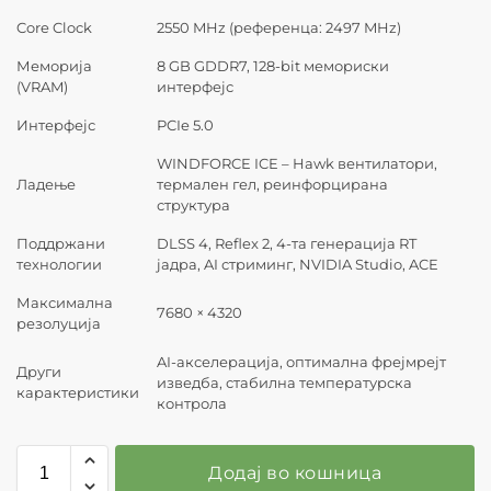
Core Clock
2550 MHz (референца: 2497 MHz)
Меморија
8 GB GDDR7, 128-bit мемориски
(VRAM)
интерфејс
Интерфејс
PCIe 5.0
WINDFORCE ICE – Hawk вентилатори,
Ладење
термален гел, реинфорцирана
структура
Поддржани
DLSS 4, Reflex 2, 4-та генерација RT
технологии
јадра, AI стриминг, NVIDIA Studio, ACE
Максимална
7680 × 4320
резолуција
AI-акселерација, оптимална фрејмрејт
Други
изведба, стабилна температурска
карактеристики
контрола
Додај во кошница