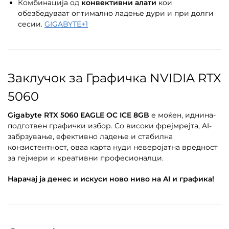
Комбинација од
конвективни алати
кои
обезбедуваат оптимално ладење дури и при долги
сесии.
GIGABYTE
+1
Заклучок за Графичка NVIDIA RTX
5060
Gigabyte RTX 5060 EAGLE OC ICE 8GB
е моќен, иднина-
подготвен графички избор. Со високи фрејмрејта, AI-
забрзување, ефективно ладење и стабилна
конзистентност, оваа карта нуди неверојатна вредност
за гејмери и креативни професионалци.
Нарачај ја денес и искуси ново ниво на AI и графика!