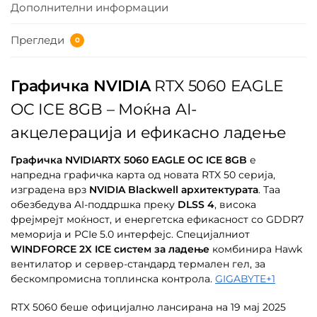
Дополнителни информации
Прегледи
0
Графичка NVIDIA
RTX 5060 EAGLE
OC ICE 8GB – Моќна AI-
акцелерација и ефикасно ладење
Графичка NVIDIARTX 5060 EAGLE OC ICE 8GB
е
напредна графичка карта од новата RTX 50 серија,
изградена врз
NVIDIA Blackwell архитектурата
. Таа
обезбедува AI-поддршка преку
DLSS 4
, висока
фрејмрејт моќност, и енергетска ефикасност со GDDR7
меморија и PCIe 5.0 интерфејс. Специјалниот
WINDFORCE 2X ICE систем за ладење
комбинира Hawk
вентилатор и сервер-стандард термален гел, за
бескомпромисна топлинска контрола.
GIGABYTE
+1
RTX 5060 беше официјално лансирана на 19 мај 2025