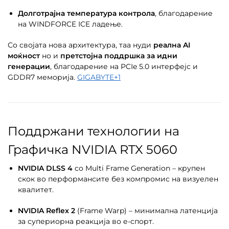
Долготрајна температура контрола
, благодарение
на WINDFORCE ICE ладење.
Со својата нова архитектура, таа нуди
реална AI
моќност
но и
претстојна поддршка за идни
генерации
, благодарение на PCIe 5.0 интерфејс и
GDDR7 меморија.
GIGABYTE
+1
Поддржани технологии на
Графичка NVIDIA RTX 5060
NVIDIA DLSS 4
со Multi Frame Generation – крупен
скок во перформансите без компромис на визуелен
квалитет.
NVIDIA Reflex 2
(Frame Warp) – минимална латенција
за супериорна реакција во е-спорт.