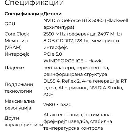
Спецификации
Спецификација
Детали
NVIDIA GeForce RTX 5060 (Blackwell
GPU
архитектура)
Core Clock
2550 MHz (референца: 2497 MHz)
Меморија
8 GB GDDR7, 128-bit мемориски
(VRAM)
интерфејс
Интерфејс
PCIe 5.0
WINDFORCE ICE – Hawk
Ладење
вентилатори, термален гел,
реинфорцирана структура
DLSS 4, Reflex 2, 4-та генерација RT
Поддржани
јадра, AI стриминг, NVIDIA Studio,
технологии
ACE
Максимална
7680 × 4320
резолуција
AI-акселерација, оптимална
Други
фрејмрејт изведба, стабилна
карактеристики
температурска контрола