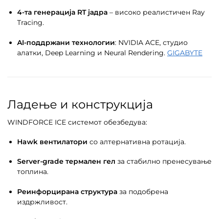
4-та генерација RT јадра
– високо реалистичен Ray
Tracing.
AI-поддржани технологии
: NVIDIA ACE, студио
алатки, Deep Learning и Neural Rendering.
GIGABYTE
Ладење и конструкција
WINDFORCE ICE системот обезбедува:
Hawk вентилатори
со алтернативна ротација.
Server-grade термален гел
за стабилно пренесување
топлина.
Реинфорцирана структура
за подобрена
издржливост.