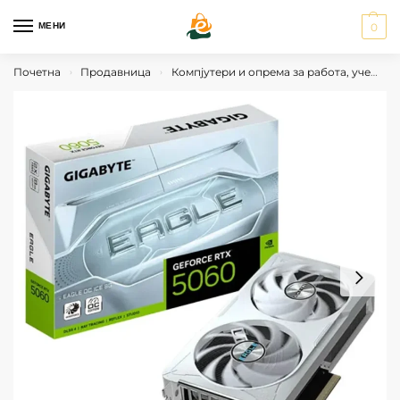
МЕНИ
0
Почетна
Продавница
Компјутери и опрема за работа, учење и гејминг
›
›