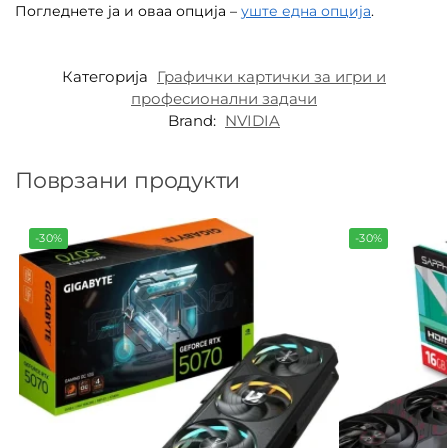
Погледнете ја и оваа опција –
уште една опција
.
Категорија
Графички картички за игри и
професионални задачи
Brand:
NVIDIA
Поврзани продукти
-30%
-30%