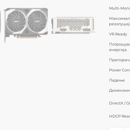
Multi-Moni
Максимал
резолуциј
VR Ready
Потрошув
енергија
Препорач
Power Con
Ладење
Димензии
DirectX / 
HDCP Rea