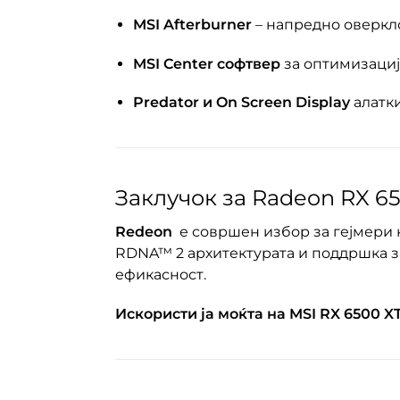
MSI Afterburner
– напредно оверкл
MSI Center софтвер
за оптимизациј
Predator и On Screen Display
алатки
Заклучок за Rаdeon RX 6
Redeon
е совршен избор за гејмери 
RDNA™ 2 архитектурата и поддршка за
ефикасност.
Искористи ја моќта на MSI RX 6500 X