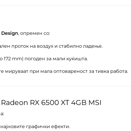
 Design
, опремен со:
лен проток на воздух и стабилно ладење.
о 172 mm) погоден за мали куќишта.
е мируваат при мала оптовареност за тивка работа.
Rаdeon RX 6500 XT 4GB MSI
а:
 најновите графички ефекти.