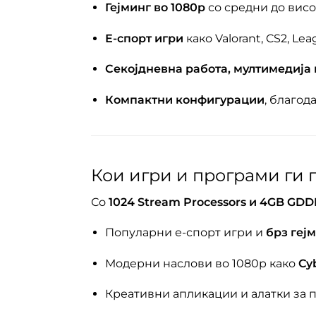
Гејминг во 1080p
со средни до висо
Е-спорт игри
како Valorant, CS2, Le
Секојдневна работа, мултимедија
Компактни конфигурации
, благод
Кои игри и програми ги
Со
1024 Stream Processors и 4GB GD
Популарни е-спорт игри и
брз геј
Модерни наслови во 1080p како
Cy
Креативни апликации и алатки за 