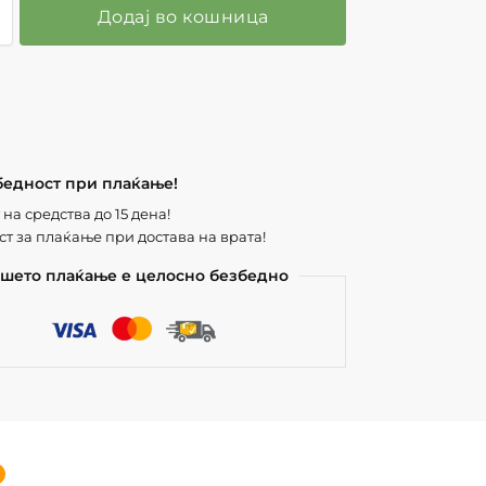
Додај во кошница
бедност при плаќање!
на средства до 15 дена!
т за плаќање при достава на врата!
шето плаќање е целосно безбедно