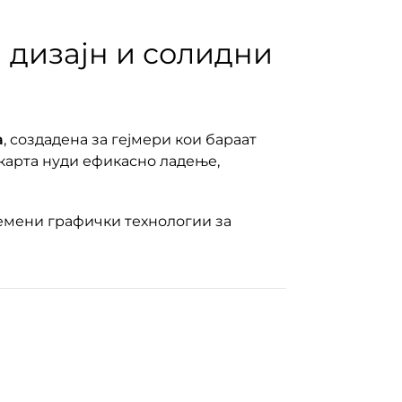
 дизајн и солидни
а
, создадена за гејмери кои бараат
а карта нуди ефикасно ладење,
времени графички технологии за