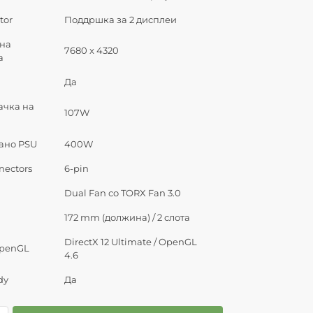
tor
Поддршка за 2 дисплеи
на
7680 x 4320
а
Да
ачка на
107W
ано PSU
400W
nectors
6-pin
Dual Fan со TORX Fan 3.0
172 mm (должина) / 2 слота
DirectX 12 Ultimate / OpenGL
OpenGL
4.6
dy
Да