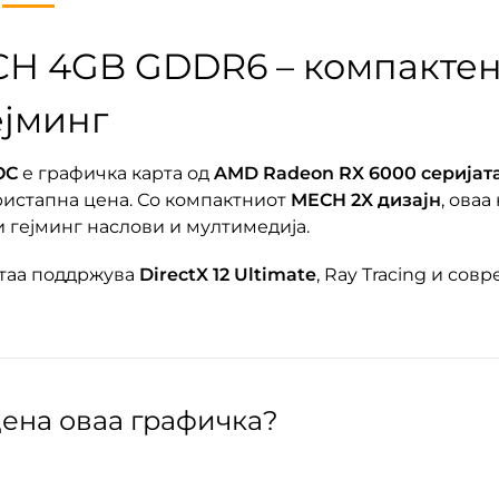
CH 4GB GDDR6 – компактен
ејминг
OC
е графичка карта од
AMD Radeon RX 6000 серијат
ристапна цена. Со компактниот
MECH 2X дизајн
, ова
 гејминг наслови и мултимедија.
 таа поддржува
DirectX 12 Ultimate
, Ray Tracing и со
дена оваа графичка?