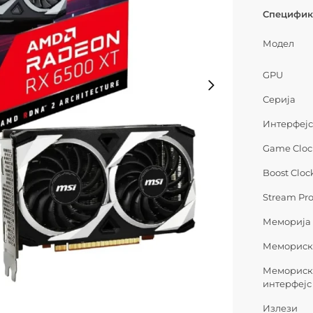
Специфик
Модел
GPU
Серија
Интерфеј
Game Cloc
Boost Cloc
Stream Pro
Меморија
Мемориск
Меморис
интерфејс
Излези