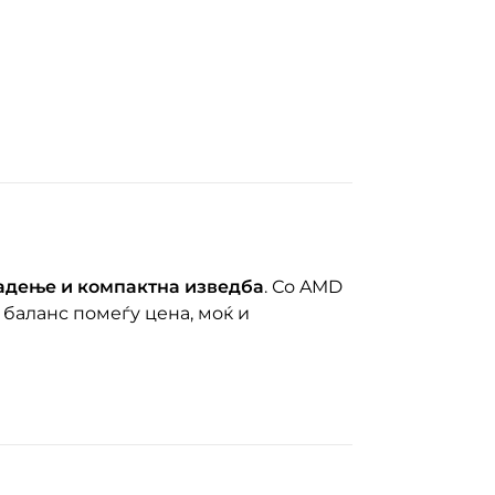
адење и компактна изведба
. Со AMD
 баланс помеѓу цена, моќ и