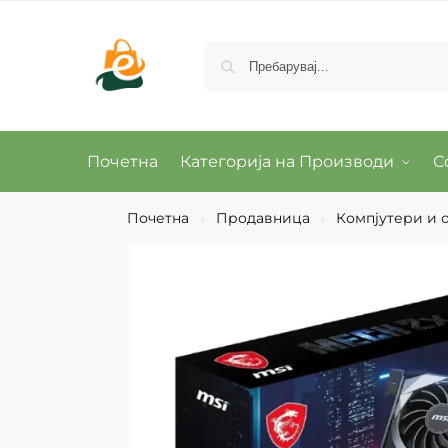
Почетна
Категорија на Производи
С
Почетна
Продавница
Компјутери и о
›
›