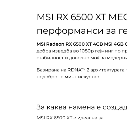
MSI RX 6500 XT ME
перформанси за г
MSI Rаdeon RX 6500 XT 4GB MSI 4GB 
добра изведба во 1080p гејминг по п
стабилност и доволно моќ за модерни
Базирана на RDNA™ 2 архитектурата,
подобро гејминг искуство.
За каква намена е созда
MSI RX 6500 XT е идеална за: