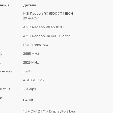
ација
Детали
MSI Radeon RX 6500 XT MECH
2X 4G OC
AMD Radeon RX 6500 XT
AMD Radeon RX 6000 Series
с
PCI Express 4.0
k
2685 MHz
k
2825 MHz
cessors
1024
4GB GDDR6
и такт
18 Gbps
ки
64-bit
1 x HDMI 2.1 / 1 x DisplayPort 1.4a