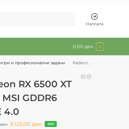
Барај
Наплата
0,00
ден
0
 игри и професионални задачи
Radeon RX 6500 XT 4GB MSI GDDR6 PCIE 4.0
›
eon RX 6500 XT
 MSI GDDR6
 4.0
9.125,00
ден
ден
-30%