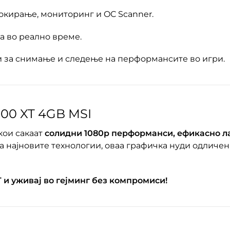
окирање, мониторинг и OC Scanner.
а во реално време.
 за снимање и следење на перформансите во игри.
500 XT 4GB MSI
кои сакаат
солидни 1080p перформанси, ефикасно л
 најновите технологии, оваа графичка нуди одличен
T и уживај во гејминг без компромиси!