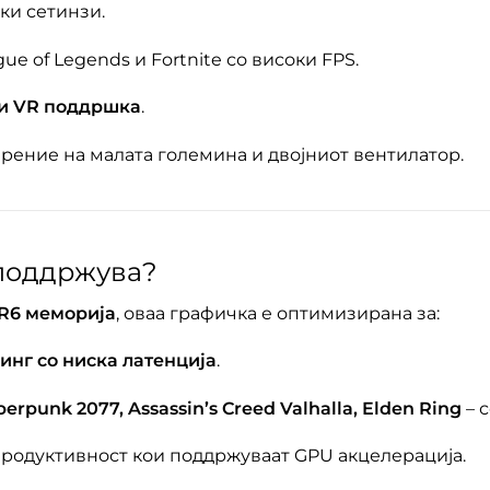
ки сетинзи.
ague of Legends и Fortnite со високи FPS.
 и VR поддршка
.
арение на малата големина и двојниот вентилатор.
 поддржува?
DR6 меморија
, оваа графичка е оптимизирана за:
минг со ниска латенција
.
berpunk 2077, Assassin’s Creed Valhalla, Elden Ring
– 
продуктивност кои поддржуваат GPU акцелерација.