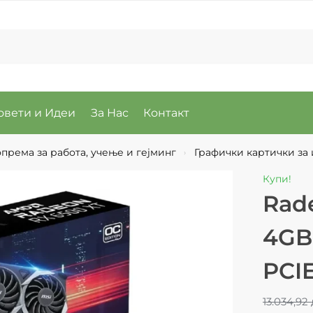
овети и Идеи
За Нас
Контакт
према за работа, учење и гејминг
Графички картички за
›
Купи!
Rad
4GB
PCIE
13.034,92