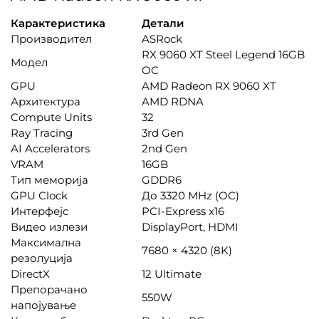
Карактеристика
Детали
Производител
ASRock
RX 9060 XT Steel Legend 16GB
Модел
OC
GPU
AMD Radeon RX 9060 XT
Архитектура
AMD RDNA
Compute Units
32
Ray Tracing
3rd Gen
AI Accelerators
2nd Gen
VRAM
16GB
Тип меморија
GDDR6
GPU Clock
До 3320 MHz (OC)
Интерфејс
PCI-Express x16
Видео излези
DisplayPort, HDMI
Максимална
7680 × 4320 (8K)
резолуција
DirectX
12 Ultimate
Препорачано
550W
напојување