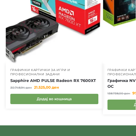
ГРАФИЧКИ КАРТИЧКИ ЗА ИГРИ И
ГРАФИЧКИ КАР
ПРОФЕСИОНАЛНИ ЗАДАЧИ
ПРОФЕСИОНАЛ
Sapphire AMD PULSE Radeon RX 7600XT
Графичка NV
OC
21.525,00
ден
30.748,94
ден
9
138.738,00
ден
Додај во кошница