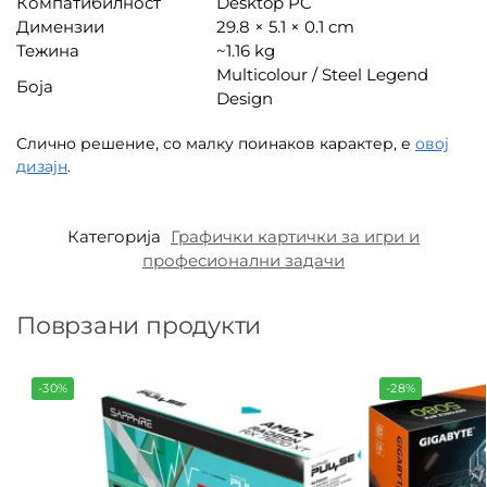
Компатибилност
Desktop PC
Димензии
29.8 × 5.1 × 0.1 cm
Тежина
~1.16 kg
Multicolour / Steel Legend
Боја
Design
Слично решение, со малку поинаков карактер, е
овој
дизајн
.
Категорија
Графички картички за игри и
професионални задачи
Поврзани продукти
-30%
-28%