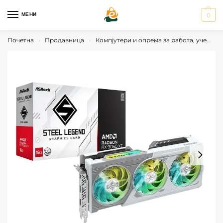
МЕНИ
0
Почетна
Продавница
Компјутери и опрема за работа, учење и гејминг
›
›