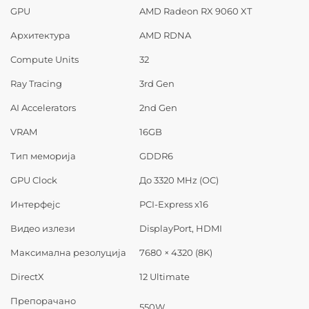
GPU
AMD Radeon RX 9060 XT
Архитектура
AMD RDNA
Compute Units
32
Ray Tracing
3rd Gen
AI Accelerators
2nd Gen
VRAM
16GB
Тип меморија
GDDR6
GPU Clock
До 3320 MHz (OC)
Интерфејс
PCI-Express x16
Видео излези
DisplayPort, HDMI
Максимална резолуција
7680 × 4320 (8K)
DirectX
12 Ultimate
Препорачано
550W