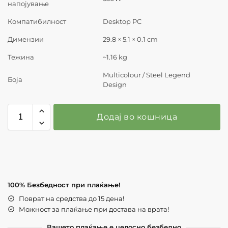
напојување
Компатибилност
Desktop PC
Димензии
29.8 × 5.1 × 0.1 cm
Тежина
~1.16 kg
Multicolour / Steel Legend
Боја
Design
Додај во кошница
100% Безбедност при плаќање!
Поврат на средства до 15 дена!
Можност за плаќање при достава на врата!
Вашето плаќање е целосно безбедно