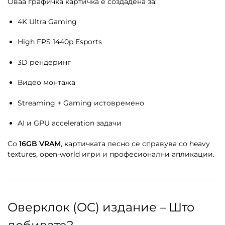
Оваа графичка картичка е создадена за:
4K Ultra Gaming
High FPS 1440p Esports
3D рендеринг
Видео монтажа
Streaming + Gaming истовремено
AI и GPU acceleration задачи
Со
16GB VRAM
, картичката лесно се справува со heavy
textures, open-world игри и професионални апликации.
Оверклок (OC) издание – Што