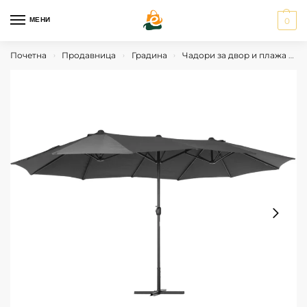
МЕНИ
0
Почетна
Продавница
Градина
Чадори за двор и плажа
О
›
›
›