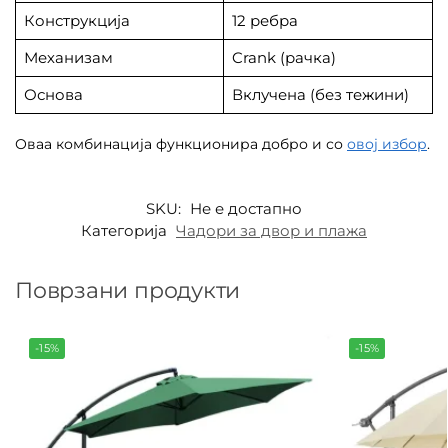
Конструкција
12 ребра
Механизам
Crank (рачка)
Основа
Вклучена (без тежини)
Оваа комбинација функционира добро и со
овој избор
.
SKU:
Не е достапно
Категорија
Чадори за двор и плажа
Поврзани продукти
-15%
-15%