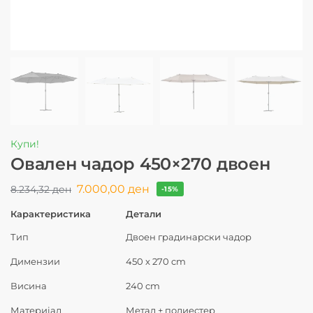
Купи!
Овален чадор 450×270 двоен
7.000,00
ден
8.234,32
ден
-15%
Карактеристика
Детали
Тип
Двоен градинарски чадор
Димензии
450 x 270 cm
Висина
240 cm
Материјал
Метал + полиестер