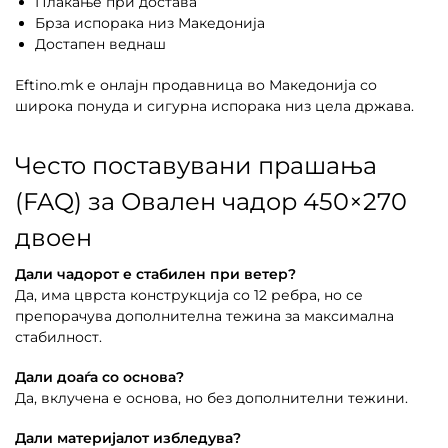
Плаќање при достава
Брза испорака низ Македонија
Достапен веднаш
Eftino.mk е онлајн продавница во Македонија со
широка понуда и сигурна испорака низ цела држава.
Често поставувани прашања
(FAQ) за Овален чадор 450×270
двоен
Дали чадорот е стабилен при ветер?
Да, има цврста конструкција со 12 ребра, но се
препорачува дополнителна тежина за максимална
стабилност.
Дали доаѓа со основа?
Да, вклучена е основа, но без дополнителни тежини.
Дали материјалот избледува?