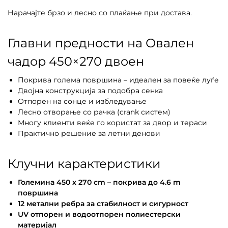
Нарачајте брзо и лесно со плаќање при достава.
Главни предности на Овален
чадор 450×270 двоен
Покрива голема површина – идеален за повеќе луѓе
Двојна конструкција за подобра сенка
Отпорен на сонце и избледување
Лесно отворање со рачка (crank систем)
Многу клиенти веќе го користат за двор и тераси
Практично решение за летни денови
Клучни карактеристики
Големина 450 x 270 cm – покрива до 4.6 m
површина
12 метални ребра за стабилност и сигурност
UV отпорен и водоотпорен полиестерски
материјал