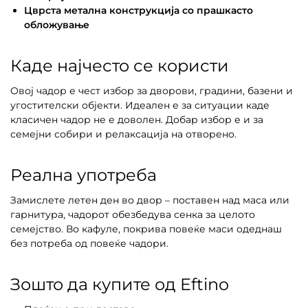
Цврста метална конструкција со прашкасто
обложување
Каде најчесто се користи
Овој чадор е чест избор за дворови, градини, базени и
угостителски објекти. Идеален е за ситуации каде
класичен чадор не е доволен. Добар избор е и за
семејни собири и релаксација на отворено.
Реална употреба
Замислете летен ден во двор – поставен над маса или
гарнитура, чадорот обезбедува сенка за целото
семејство. Во кафуле, покрива повеќе маси одеднаш
без потреба од повеќе чадори.
Зошто да купите од Eftino