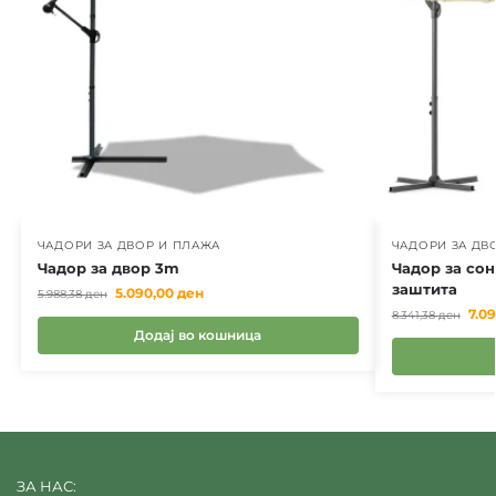
ЧАДОРИ ЗА ДВОР И ПЛАЖА
ЧАДОРИ ЗА ДВ
Чадор за двор 3m
Чадор за сон
заштита
5.090,00
ден
5.988,38
ден
7.0
8.341,38
ден
Додај во кошница
ЗА НАС: