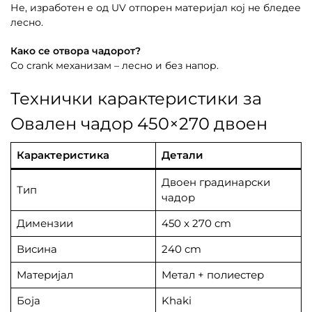
Не, изработен е од UV отпорен материјал кој не бледее
лесно.
Како се отвора чадорот?
Со crank механизам – лесно и без напор.
Технички карактеристики за
Овален чадор 450×270 двоен
Карактеристика
Детали
Двоен градинарски
Тип
чадор
Димензии
450 x 270 cm
Висина
240 cm
Материјал
Метал + полиестер
Боја
Khaki