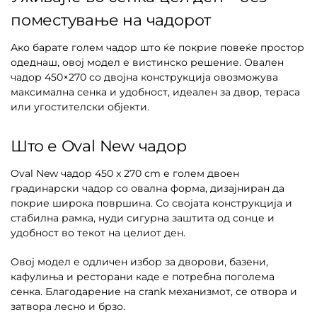
поместување на чадорот
Ако барате голем чадор што ќе покрие повеќе простор
одеднаш, овој модел е вистинско решение. Овален
чадор 450×270 со двојна конструкција овозможува
максимална сенка и удобност, идеален за двор, тераса
или угостителски објекти.
Што е Oval New чадор
Oval New чадор 450 x 270 cm е голем двоен
градинарски чадор со овална форма, дизајниран да
покрие широка површина. Со својата конструкција и
стабилна рамка, нуди сигурна заштита од сонце и
удобност во текот на целиот ден.
Овој модел е одличен избор за дворови, базени,
кафулиња и ресторани каде е потребна поголема
сенка. Благодарение на crank механизмот, се отвора и
затвора лесно и брзо.