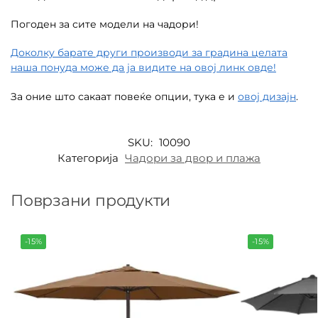
Погоден за сите модели на чадори!
Доколку барате други производи за градина целата
наша понуда може да ја видите на овој линк овде!
За оние што сакаат повеќе опции, тука е и
овој дизајн
.
SKU:
10090
Категорија
Чадори за двор и плажа
Поврзани продукти
-15%
-15%