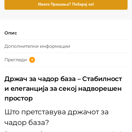
Имате Прашања? Побарај не!
Опис
Дополнителни информации
Прегледи
0
Држач за чадор база – Стабилност
и елеганција за секој надворешен
простор
Што претставува држачот за
чадор база?