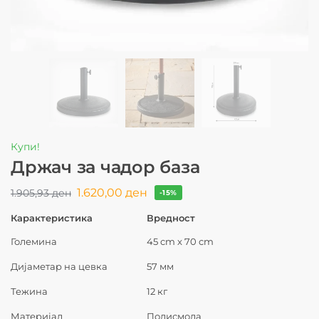
Купи!
Држач за чадор база
1.620,00
ден
1.905,93
ден
-15%
Карактеристика
Вредност
Големина
45 cm x 70 cm
Дијаметар на цевка
57 мм
Тежина
12 кг
Материјал
Полисмола