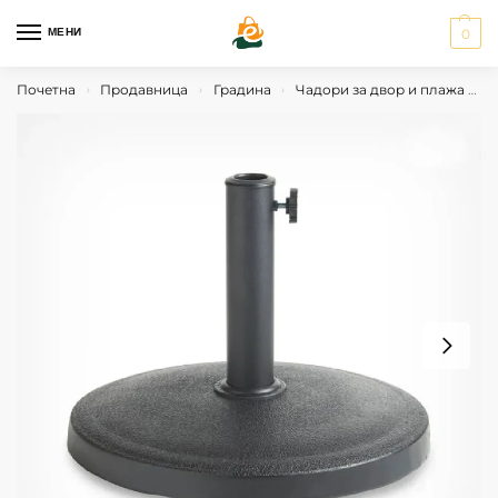
МЕНИ
0
Почетна
Продавница
Градина
Чадори за двор и плажа
Д
›
›
›