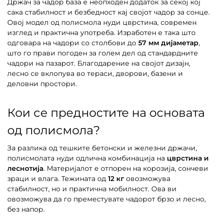
Држач за чадор база е неопходен додаток за секој кој
сака стабилност и безбедност кај својот чадор за сонце.
Овој модел од полисмола нуди цврстина, современ
изглед и практична употреба. Изработен е така што
одговара на чадори со столбови до
57 мм дијаметар
,
што го прави погоден за голем дел од стандардните
чадори на пазарот. Благодарение на својот дизајн,
лесно се вклопува во тераси, дворови, базени и
деловни простори.
Кои се предностите на основата
од полисмола?
За разлика од тешките бетонски и железни држачи,
полисмолата нуди одлична комбинација на
цврстина и
леснотија
. Материјалот е отпорен на корозија, сончеви
зраци и влага. Тежината од
12 кг
овозможува
стабилност, но и практична мобилност. Ова ви
овозможува да го преместувате чадорот брзо и лесно,
без напор.