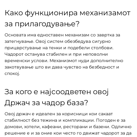
Како функционира механизамот
за прилагодување?
Основата има едноставен механизам со завртка за
затегнување. Овој систем обезбедува сигурно
прицврстување на тенки и подебели столбови.
Чадорот останува стабилен и при неповолни
временски услови. Механизмот нуди дополнително
закотвување што ви дава чувство на безбедност и
спокој.
За кого е најсоодветен овој
Држач за чадор база?
Овој држач е идеален за корисници кои сакаат
стабилност без тежина и компликации. Погоден е за
домови, хотели, кафеани, ресторани и базени. Одлично
решение е и за оние кои често го движат чадорот за да