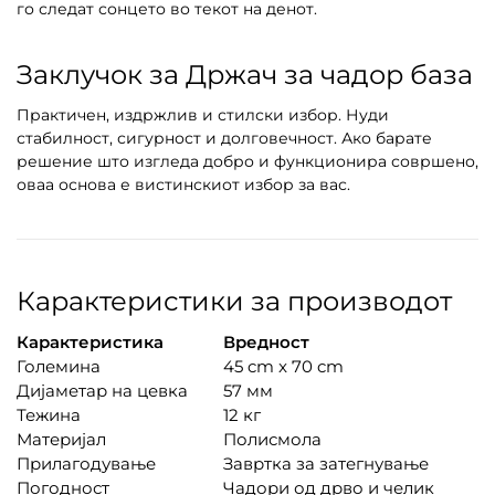
го следат сонцето во текот на денот.
Заклучок за Држач за чадор база
Практичен, издржлив и стилски избор. Нуди
стабилност, сигурност и долговечност. Ако барате
решение што изгледа добро и функционира совршено,
оваа основа е вистинскиот избор за вас.
Карактеристики за производот
Карактеристика
Вредност
Големина
45 cm x 70 cm
Дијаметар на цевка
57 мм
Тежина
12 кг
Материјал
Полисмола
Прилагодување
Завртка за затегнување
Погодност
Чадори од дрво и челик