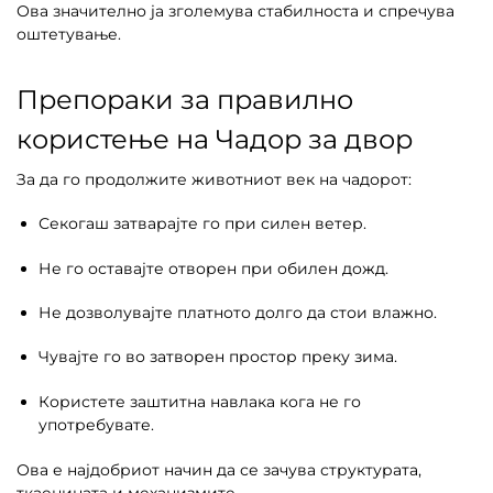
Ова значително ја зголемува стабилноста и спречува
оштетување.
Препораки за правилно
користење на Чадор за двор
За да го продолжите животниот век на чадорот:
Секогаш затварајте го при силен ветер.
Не го оставајте отворен при обилен дожд.
Не дозволувајте платното долго да стои влажно.
Чувајте го во затворен простор преку зима.
Користете заштитна навлака кога не го
употребувате.
Ова е најдобриот начин да се зачува структурата,
ткаенината и механизмите.