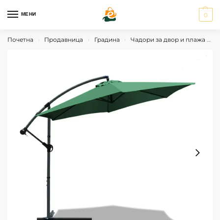
МЕНИ
0
Почетна
Продавница
Градина
Чадори за двор и плажа
Ч
›
›
›