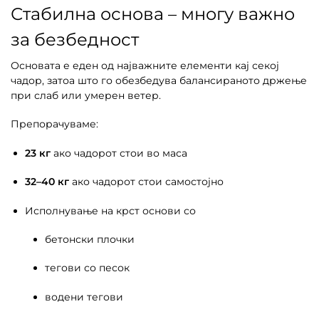
Стабилна основа – многу важно
за безбедност
Основата е еден од најважните елементи кај секој
чадор, затоа што го обезбедува балансираното држење
при слаб или умерен ветер.
Препорачуваме:
23 кг
ако чадорот стои во маса
32–40 кг
ако чадорот стои самостојно
Исполнување на крст основи со
бетонски плочки
тегови со песок
водени тегови