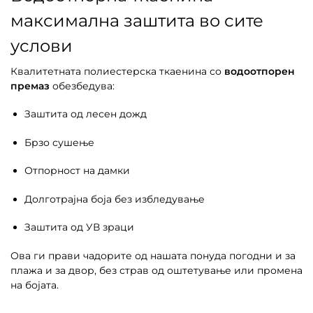
максимална заштита во сите
услови
Квалитетната полиестерска ткаенина со
водоотпорен
премаз
обезбедува:
Заштита од лесен дожд
Брзо сушење
Отпорност на дамки
Долготрајна боја без избледување
Заштита од УВ зраци
Ова ги прави чадорите од нашата понуда погодни и за
плажа и за двор, без страв од оштетување или промена
на бојата.