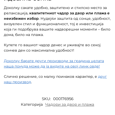
Доколку сакате удобно, заштитено и стилско место за
релаксација,
квалитетниот чадор за двор или плажа е
неизбежен избор
. Нудејќи заштита од сонце, удобност,
визуелен стил и функционалност, тој е инвестиција
која ги подобрува вашите надворешни моменти – било
дома, било на плажа.
Купете го вашиот чадор денес и уживајте во секој
сончев ден со максимална удобност!
Доколку барате други производи за градина целата
наша понуда може да ја видите на овој линк овде!
Слично решение, со малку поинаков карактер, е
друг
наш производ
.
SKU:
000176956
Категорија
Чадори за двор и плажа