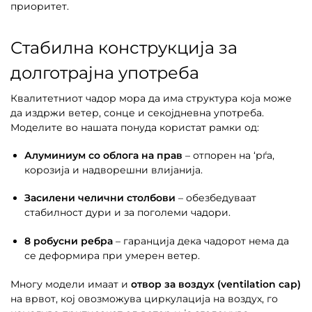
приоритет.
Стабилна конструкција за
долготрајна употреба
Квалитетниот чадор мора да има структура која може
да издржи ветер, сонце и секојдневна употреба.
Моделите во нашата понуда користат рамки од:
Алуминиум со облога на прав
– отпорен на ‘рѓа,
корозија и надворешни влијанија.
Засилени челични столбови
– обезбедуваат
стабилност дури и за поголеми чадори.
8 робусни ребра
– гаранција дека чадорот нема да
се деформира при умерен ветер.
Многу модели имаат и
отвор за воздух (ventilation cap)
на врвот, кој овозможува циркулација на воздух, го