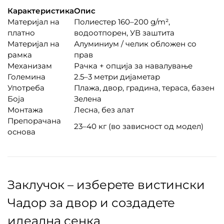
Карактеристика
Опис
Материјал на
Полиестер 160–200 g/m²,
платно
водоотпорен, УВ заштита
Материјал на
Алуминиум / челик обложен со
рамка
прав
Механизам
Рачка + опција за навалување
Големина
2.5–3 метри дијаметар
Употреба
Плажа, двор, градина, тераса, базен
Боја
Зелена
Монтажа
Лесна, без алат
Препорачана
23–40 кг (во зависност од модел)
основа
Заклучок – изберете вистински
Чадор за двор и создадете
идеална сенка