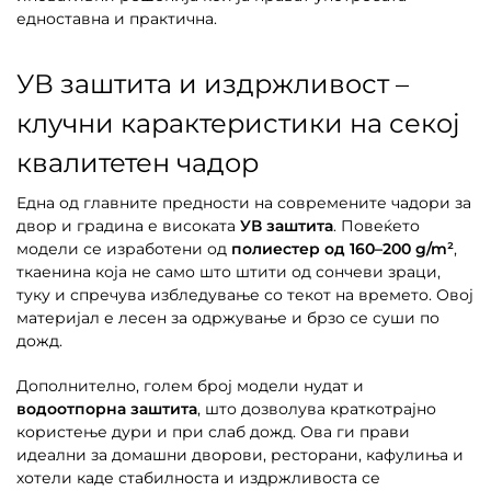
едноставна и практична.
УВ заштита и издржливост –
клучни карактеристики на секој
квалитетен чадор
Една од главните предности на современите чадори за
двор и градина е високата
УВ заштита
. Повеќето
модели се изработени од
полиестер од 160–200 g/m²
,
ткаенина која не само што штити од сончеви зраци,
туку и спречува избледување со текот на времето. Овој
материјал е лесен за одржување и брзо се суши по
дожд.
Дополнително, голем број модели нудат и
водоотпорна заштита
, што дозволува краткотрајно
користење дури и при слаб дожд. Ова ги прави
идеални за домашни дворови, ресторани, кафулиња и
хотели каде стабилноста и издржливоста се