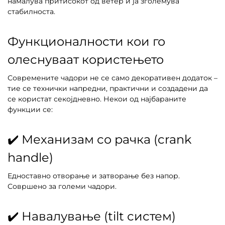
намалува притисокот од ветер и ја зголемува
стабилноста.
Функционалности кои го
олеснуваат користењето
Современите чадори не се само декоративен додаток –
тие се технички напредни, практични и создадени да
се користат секојдневно. Некои од најбараните
функции се:
✔️ Механизам со рачка (crank
handle)
Едноставно отворање и затворање без напор.
Совршено за големи чадори.
✔️ Навалување (tilt систем)