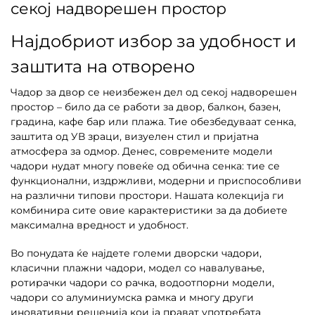
секој надворешен простор
Најдобриот избор за удобност и
заштита на отворено
Чадор за двор се неизбежен дел од секој надворешен
простор – било да се работи за двор, балкон, базен,
градина, кафе бар или плажа. Тие обезбедуваат сенка,
заштита од УВ зраци, визуелен стил и пријатна
атмосфера за одмор. Денес, современите модели
чадори нудат многу повеќе од обична сенка: тие се
функционални, издржливи, модерни и приспособливи
на различни типови простори. Нашата колекција ги
комбинира сите овие карактеристики за да добиете
максимална вредност и удобност.
Во понудата ќе најдете големи дворски чадори,
класични плажни чадори, модел со навалување,
ротирачки чадори со рачка, водоотпорни модели,
чадори со алуминиумска рамка и многу други
иновативни решенија кои ја прават употребата