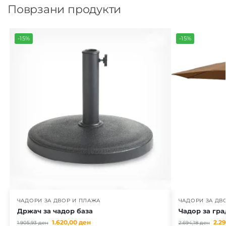
Поврзани продукти
-15%
-15%
ЧАДОРИ ЗА ДВОР И ПЛАЖА
ЧАДОРИ ЗА ДВ
Држач за чадор база
Чадор за гр
1.620,00
ден
2.2
1.905,93
ден
2.694,18
ден