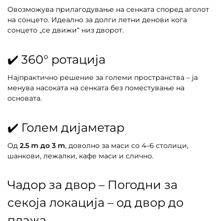
Овозможува прилагодување на сенката според аголот
на сонцето. Идеално за долги летни денови кога
сонцето „се движи“ низ дворот.
✔️ 360° ротација
Најпрактично решение за големи пространства – ја
менува насоката на сенката без поместување на
основата.
✔️ Голем дијаметар
Од
2.5 m до 3 m
, доволно за маси со 4–6 столици,
шанкови, лежалки, кафе маси и слично.
Чадор за двор – Погодни за
секоја локација – од двор до
плажа