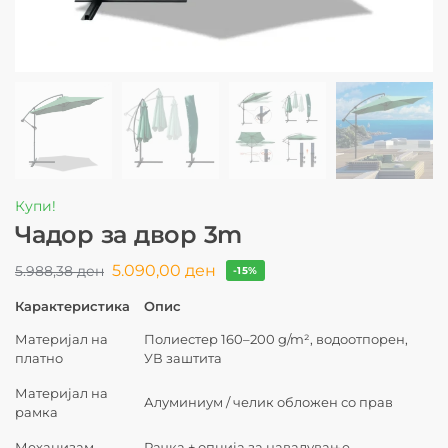
Купи!
Чадор за двор 3m
5.090,00
ден
5.988,38
ден
-15%
Карактеристика
Опис
Материјал на
Полиестер 160–200 g/m², водоотпорен,
платно
УВ заштита
Материјал на
Алуминиум / челик обложен со прав
рамка
Механизам
Рачка + опција за навалување