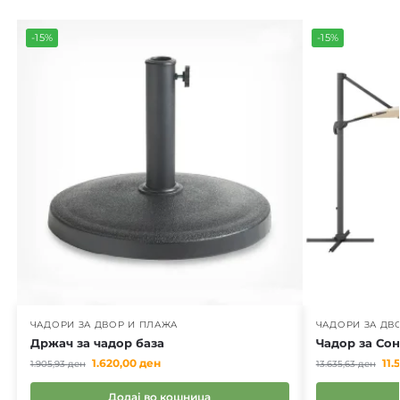
-15%
-15%
ЧАДОРИ ЗА ДВОР И ПЛАЖА
ЧАДОРИ ЗА ДВ
Држач за чадор база
Чадор за Со
1.620,00
ден
11.
1.905,93
ден
13.635,63
ден
Додај во кошница