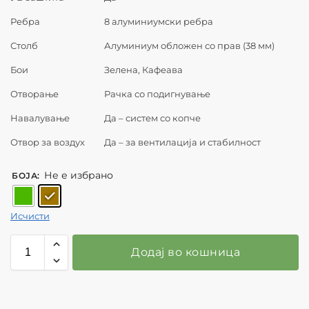
Ребра
8 алуминиумски ребра
Столб
Алуминиум обложен со прав (38 мм)
Бои
Зелена, Кафеава
Отворање
Рачка со подигнување
Навалување
Да – систем со копче
Отвор за воздух
Да – за вентилација и стабилност
Не е избрано
БОЈА
:
Исчисти
Додај во кошница