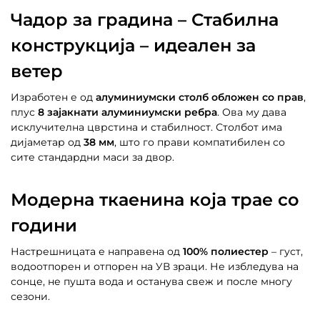
Чадор за градина – Стабилна
конструкција – идеален за
ветер
Изработен е од
алуминиумски столб обложен со прав
,
плус
8 зајакнати алуминиумски ребра
. Ова му дава
исклучителна цврстина и стабилност. Столбот има
дијаметар од
38 мм
, што го прави компатибилен со
сите стандардни маси за двор.
Модерна ткаенина која трае со
години
Настрешницата е направена од
100% полиестер
– густ,
водоотпорен и отпорен на УВ зраци. Не избледува на
сонце, не пушта вода и останува свеж и после многу
сезони.