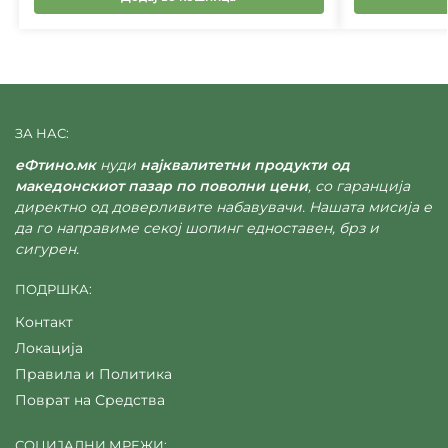
ЗА НАС:
еФтино.мк
нуди
најквалитетни продукти од
македонскиот пазар по поволни цени
, со гаранција
директно од доверливите набавувачи. Нашата мисија е
да го направиме секој шопинг едноставен, брз и
сигурен.
ПОДРШКА:
Контакт
Локација
Правила и Политика
Поврат на Средства
СОЦИЈАЛНИ МРЕЖИ: