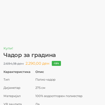
Купи!
Чадор за градина
2.290,00
ден
2.694,18
ден
-15%
Карактеристика
Опис
Тип
Патио чадор
Дијаметар
275 см
Материјал
100% водоотпорен полиестер
УВ заштита
Да