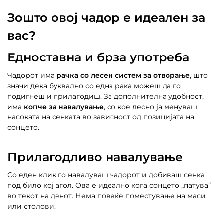
Зошто овој чадор е идеален за
вас?
Едноставна и брза употреба
Чадорот има
рачка со лесен систем за отворање
, што
значи дека буквално со една рака можеш да го
подигнеш и прилагодиш. За дополнителна удобност,
има
копче за навалување
, со кое лесно ја менуваш
насоката на сенката во зависност од позицијата на
сонцето.
Прилагодливо навалување
Со еден клик го навалуваш чадорот и добиваш сенка
под било кој агол. Ова е идеално кога сонцето „патува“
во текот на денот. Нема повеќе поместување на маси
или столови.