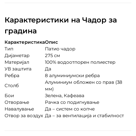
Карактеристики на Чадор за
градина
Карактеристика
Опис
Тип
Патио чадор
Дијаметар
275 см
Материјал
100% водоотпорен полиестер
УВ заштита
Да
Ребра
8 алуминиумски ребра
Алуминиум обложен со прав (38
Столб
мм)
Бои
Зелена, Кафеава
Отворање
Рачка со подигнување
Навалување
Да – систем со копче
Отвор за воздух
Да – за вентилација и стабилност