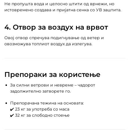
Не пропушта вода и целосно штити од врнежи, но
истовремено создава и пријатна сенка со УВ заштита.
4. Отвор за воздух на врвот
Овој отвор спречува подигнување од ветер и
овозможува топлиот воздух да излегува.
Препораки за користење
За силни ветрови и невреме – чадорот
задолжително затворете го.
Препорачана тежина на основата:
✔️ 23 кг за употреба со маса
✔️ 32 кг за слободно стоење