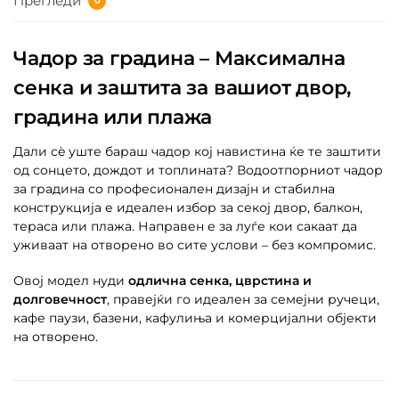
Прегледи
0
Чадор за градина – Максимална
сенка и заштита за вашиот двор,
градина или плажа
Дали сè уште бараш чадор кој навистина ќе те заштити
од сонцето, дождот и топлината? Водоотпорниот чадор
за градина со професионален дизајн и стабилна
конструкција е идеален избор за секој двор, балкон,
тераса или плажа. Направен е за луѓе кои сакаат да
уживаат на отворено во сите услови – без компромис.
Овој модел нуди
одлична сенка, цврстина и
долговечност
, правејќи го идеален за семејни ручеци,
кафе паузи, базени, кафулиња и комерцијални објекти
на отворено.