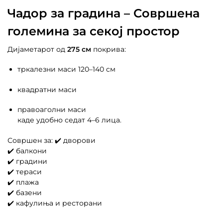
Чадор за градина – Совршена
големина за секој простор
Дијаметарот од
275 см
покрива:
тркалезни маси 120–140 см
квадратни маси
правоаголни маси
каде удобно седат 4–6 лица.
Совршен за: ✔️ дворови
✔️ балкони
✔️ градини
✔️ тераси
✔️ плажа
✔️ базени
✔️ кафулиња и ресторани