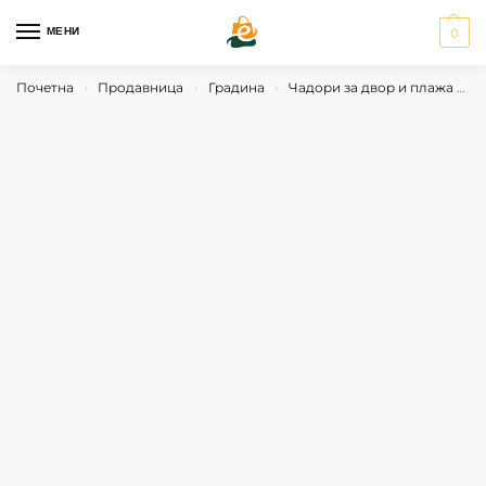
МЕНИ
0
Почетна
Продавница
Градина
Чадори за двор и плажа
Ч
›
›
›