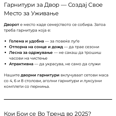
Гарнитури за Двор — Создај Свое
Место за Уживање
Дворот
е место каде семејството се собира. Затоа
треба гарнитура која е:
Голема и удобна
— за повеќе луѓе
Отпорна на сонце и дожд
— да трае сезони
Лесна за одржување
— не сакаш да трошиш
часови на чистење
Атрактивна
— да украсува, не само да служи
Нашите
дворни гарнитури
вклучуваат сетови маса
со 4, 6 и 8 столови, аголни гарнитури и луксузни
комплети со перниња.
Кои Бои се Во Тренд во 2025?