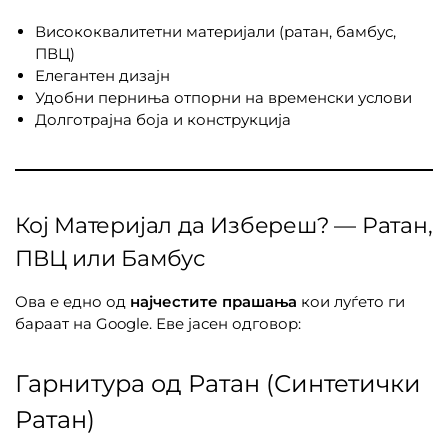
Висококвалитетни материјали (ратан, бамбус,
ПВЦ)
Елегантен дизајн
Удобни перниња отпорни на временски услови
Долготрајна боја и конструкција
Кој Материјал да Избереш? — Ратан,
ПВЦ или Бамбус
Ова е едно од
најчестите прашања
кои луѓето ги
бараат на Google. Еве јасен одговор:
Гарнитура од Ратан (Синтетички
Ратан)