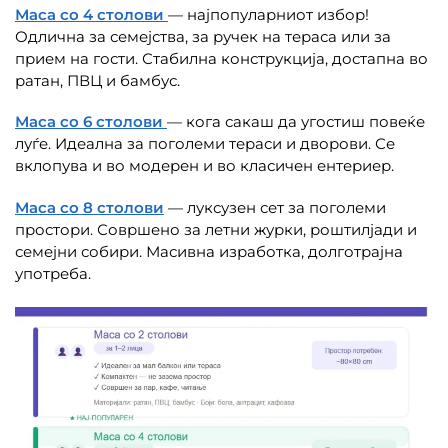
Маса со 4 столови
— најпопуларниот избор!
Одлична за семејства, за ручек на тераса или за
прием на гости. Стабилна конструкција, достапна во
ратан, ПВЦ и бамбус.
Маса со 6 столови
— кога сакаш да угостиш повеќе
луѓе. Идеална за поголеми тераси и дворови. Се
вклопува и во модерен и во класичен ентериер.
Маса со 8 столови
— луксузен сет за поголеми
простори. Совршено за летни журки, роштилјади и
семејни собири. Масивна изработка, долготрајна
употреба.