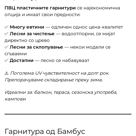
ПВЦ пластичните гарнитури
се најекономична
опција и имаат свои предности:
✅
Многу евтини
— одличен однос цена-квалитет
✅
Лесни за чистење
— водоотпорни, се мијат
директно со црево
✅
Лесни за склопување
— некои модели се
сгъваеми
✅
Достапни
— лесно се набавуваат
⚠️
Поголема UV чувствителност на долг рок.
Препорачуваме складирање преку зима.
Идеални за: балкон, тераса, сезонска употреба,
кампови
Гарнитура од Бамбус