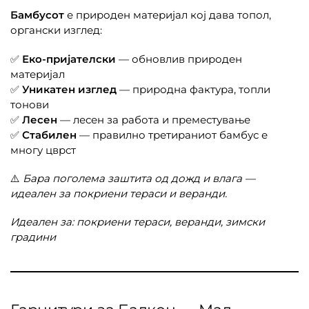
Бамбусот
е природен материјал кој дава топол,
органски изглед:
✅
Еко-пријателски
— обновлив природен
материјал
✅
Уникатен изглед
— природна фактура, топли
тонови
✅
Лесен
— лесен за работа и преместување
✅
Стабилен
— правилно третираниот бамбус е
многу цврст
⚠️
Бара поголема заштита од дожд и влага —
идеален за покриени тераси и веранди.
Идеален за: покриени тераси, веранди, зимски
градини