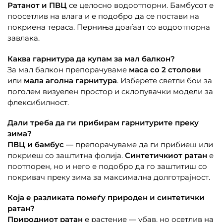
Ратанот и ПВЦ
се целосно водоотпорни. Бамбусот е
поосетлив на влага и е подобро да се постави на
покриена тераса. Перниња доаѓаат со водоотпорна
завлака.
Каква гарнитура да купам за мал балкон?
За мал балкон препорачуваме
маса со 2 столови
или
мала аголна гарнитура
. Изберете светли бои за
поголем визуелен простор и склопувачки модели за
флексибилност.
Дали треба да ги прибирам гарнитурите преку
зима?
ПВЦ и бамбус
— препорачуваме да ги прибиеш или
покриеш со заштитна фолија.
Синтетичкиот ратан
е
поотпорен, но и него е подобро да го заштитиш со
покривач преку зима за максимална долготрајност.
Која е разликата помеѓу природен и синтетички
ратан?
Природниот ратан
е растение — убав, но осетлив на