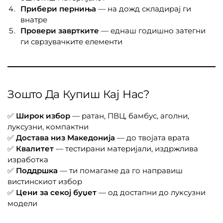
Прибери перниња
— на дожд складирај ги
внатре
Провери завртките
— еднаш годишно затегни
ги сврзувачките елементи
Зошто Да Купиш Кај Нас?
✅
Широк избор
— ратан, ПВЦ, бамбус, аголни,
луксузни, компактни
✅
Достава низ Македонија
— до твојата врата
✅
Квалитет
— тестирани материјали, издржлива
изработка
✅
Поддршка
— ти помагаме да го направиш
вистинскиот избор
✅
Цени за секој буџет
— од достапни до луксузни
модели