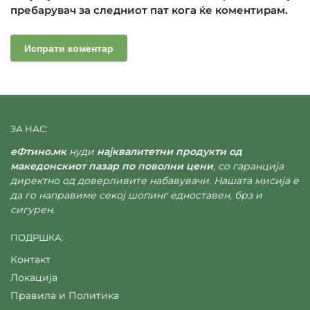
пребарувач за следниот пат кога ќе коментирам.
ЗА НАС:
еФтино.мк
нуди
најквалитетни продукти од
македонскиот пазар по поволни цени
, со гаранција
директно од доверливите набавувачи. Нашата мисија е
да го направиме секој шопинг едноставен, брз и
сигурен.
ПОДРШКА:
Контакт
Локација
Правила и Политика