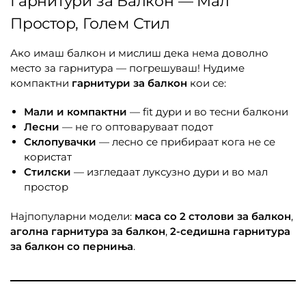
Гарнитури за Балкон — Мал
Простор, Голем Стил
Ако имаш балкон и мислиш дека нема доволно
место за гарнитура — погрешуваш! Нудиме
компактни
гарнитури за балкон
кои се:
Мали и компактни
— fit дури и во тесни балкони
Лесни
— не го оптоваруваат подот
Склопувачки
— лесно се прибираат кога не се
користат
Стилски
— изгледаат луксузно дури и во мал
простор
Најпопуларни модели:
маса со 2 столови за балкон
,
аголна гарнитура за балкон
,
2-седишна гарнитура
за балкон со перниња
.