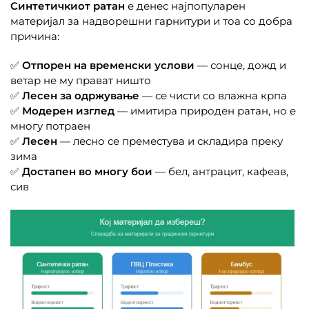
Синтетичкиот ратан
е денес најпопуларен
материјал за надворешни гарнитури и тоа со добра
причина:
✅
Отпорен на временски услови
— сонце, дожд и
ветар не му прават ништо
✅
Лесен за одржување
— се чисти со влажна крпа
✅
Модерен изглед
— имитира природен ратан, но е
многу потраен
✅
Лесен
— лесно се преместува и складира преку
зима
✅
Достапен во многу бои
— бел, антрацит, кафеав,
сив