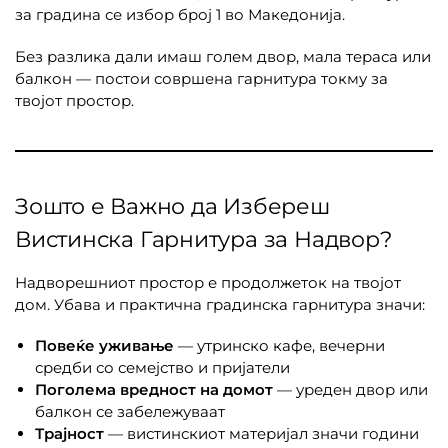
за градина се избор број 1 во Македонија.
Без разлика дали имаш голем двор, мала тераса или
балкон — постои совршена гарнитура токму за
твојот простор.
Зошто е Важно да Избереш
Вистинска Гарнитура за Надвор?
Надворешниот простор е продолжеток на твојот
дом. Убава и практична градинска гарнитура значи:
Повеќе уживање
— утринско кафе, вечерни
средби со семејство и пријатели
Поголема вредност на домот
— уреден двор или
балкон се забележуваат
Трајност
— вистинскиот материјал значи години