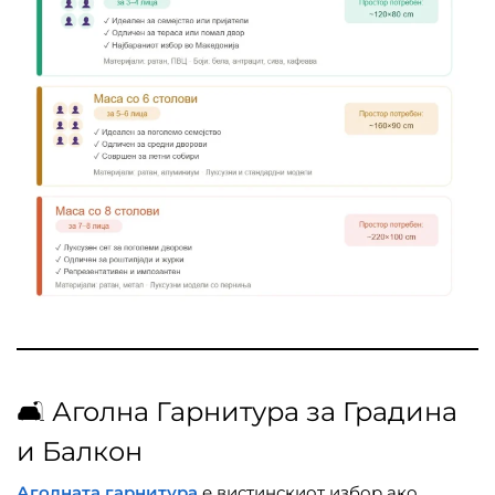
🛋️ Аголна Гарнитура за Градина
и Балкон
Аголната гарнитура
е вистинскиот избор ако