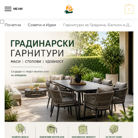
МЕНИ
0
Почетна
Совети и Идеи
Гарнитури за Градина, Балкон и Двор | Ратан, ПВЦ, Бамбус
›
›