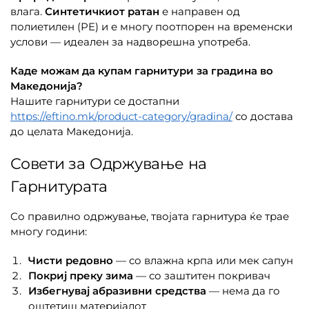
влага.
Синтетичкиот ратан
е направен од
полиетилен (PE) и е многу поотпорен на временски
услови — идеален за надворешна употреба.
Каде можам да купам гарнитури за градина во
Македонија?
Нашите гарнитури се достапни
https://eftino.mk/product-category/gradina/
со достава
до целата Македонија.
Совети за Одржување на
Гарнитурата
Со правилно одржување, твојата гарнитура ќе трае
многу години:
Чисти редовно
— со влажна крпа или мек сапун
Покриј преку зима
— со заштитен покривач
Избегнувај абразивни средства
— нема да го
оштетиш материјалот