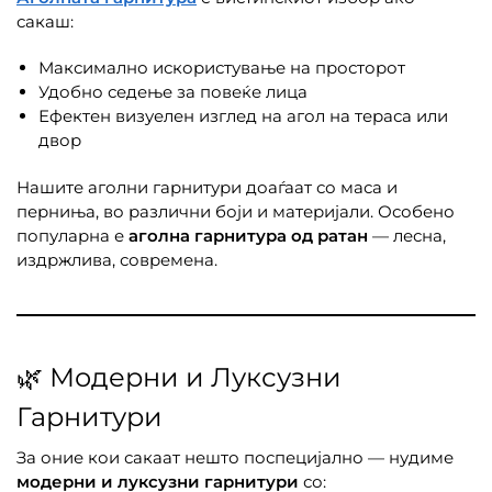
сакаш:
Максимално искористување на просторот
Удобно седење за повеќе лица
Ефектен визуелен изглед на агол на тераса или
двор
Нашите аголни гарнитури доаѓаат со маса и
перниња, во различни боји и материјали. Особено
популарна е
аголна гарнитура од ратан
— лесна,
издржлива, современа.
🌿 Модерни и Луксузни
Гарнитури
За оние кои сакаат нешто поспецијално — нудиме
модерни и луксузни гарнитури
со: