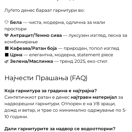
Луѓето денес бараат гарнитури во:
🤍
Бела
— чиста, модерна, одлична за мали
простори
🩶
Антрацит/Темно сива
— луксузен изглед, лесна за
комбинирање
🟫
Кафеава/Ратан боја
— природен, топол изглед
⬛
Црна
— елегантна, модерна, statement piece
🌿
Зелена/Маслинка
— тренд 2025, еко-стил
Најчести Прашања (FAQ)
Која гарнитура за градина е најтрајна?
Синтетичкиот ратан е денес
најтраен материјал
за
надворешни гарнитури. Отпорен е на УВ зраци,
дожд и ветар, и трае со минимално одржување по 5-
10 години.
Дали гарнитурите за надвор се водоотпорни?