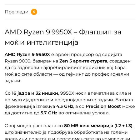
Прегледи
0
AMD Ryzen 9 9950X – Флагшип за
моќ и интелигенција
AMD Ryzen 9 9950X
е врвен процесор од серијата
Ryzen 9000, базиран на
Zen 5 архитектурата
, создаден
да го задоволи најпребирливиот корисник кој бара
моќ во сите области — од гејминг до професионални
задачи.
Со
16 јадра и 32 нишки
, 9950X носи впечатлива сила и
во мултијадрените и во еднојадрените задачи. Базната
фреквенција iznesuva
4.3 GHz
, а со
Precision Boost
може
да достигне до
5.7 GHz
во оптимални услови.
Овој модел располага со
80 MB кеш меморија (L2 + L3)
,
што значително ја подобрува обработката на големи
количини податоци и перформансите во комплексни