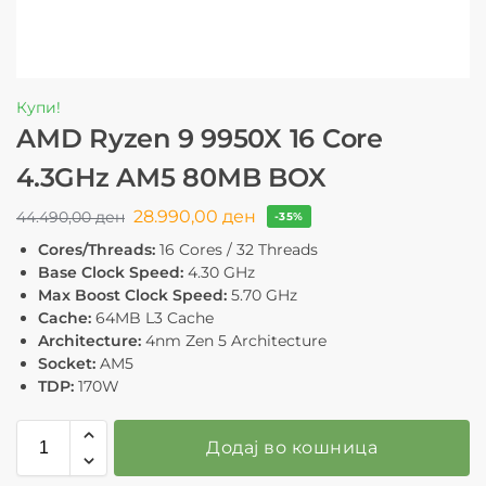
Купи!
AMD Ryzen 9 9950X 16 Core
4.3GHz AM5 80MB BOX
28.990,00
ден
44.490,00
ден
-35%
Cores/Threads:
16 Cores / 32 Threads
Base Clock Speed:
4.30 GHz
Max Boost Clock Speed:
5.70 GHz
Cache:
64MB L3 Cache
Architecture:
4nm Zen 5 Architecture
Socket:
AM5
TDP:
170W
Додај во кошница