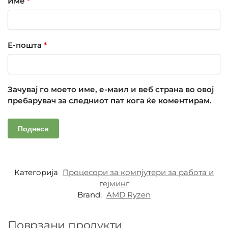
Име
*
Е-пошта
*
Зачувај го моето име, е-маил и веб страна во овој
пребарувач за следниот пат кога ќе коментирам.
Категорија
Процесори за компјутери за работа и
гејминг
Brand:
AMD Ryzen
Поврзани продукти