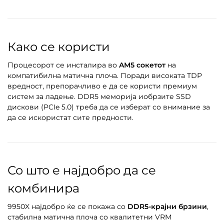
Како се користи
Процесорот се инсталира во
AM5 сокетот
на
компатибилна матична плоча. Поради високата TDP
вредност, препорачливо е да се користи премиум
систем за ладење. DDR5 меморија иобрзите SSD
дискови (PCIe 5.0) треба да се изберат со внимание за
да се искористат сите предности.
Со што е најдобро да се
комбинира
9950X најдобро ќе се покажа со
DDR5-крајни брзини
,
стабилна матична плоча со квалитетни VRM