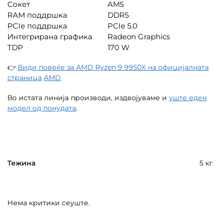
Сокет
AM5
RAM поддршка
DDR5
PCIe поддршка
PCIe 5.0
Интегрирана графика
Radeon Graphics
TDP
170 W
👉
Види повеќе за AMD Ryzen 9 9950X на официјалната
страница
AMD
Во истата линија производи, издвојуваме и
уште еден
модел од понудата
.
Тежина
5 кг
Нема критики сеуште.