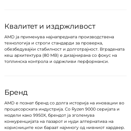
Квалитет и издржливост
AMD ја применува најнапредната производствена
технологија и строги стандарди за проверка,
обезбедувајќи стабилност и долготрајност. Вградената
кеш архитектура (80 MB) е дизајнирана со фокус на
топлинска контрола и одржливи перформанси.
Бренд
AMD е познат бренд со долга историја на иновации во
процесорската индустрија. Со Ryzen 9000 серијата и
модели како 9950X, брендот ја зголемува
конкуренцијата на пазарот и нуди алтернатива на
корисниците кои бараат најмногу од нивниот хардвер.