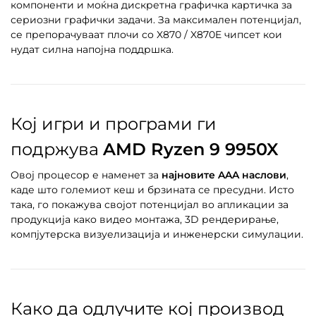
компоненти и моќна дискретна графичка картичка за
сериозни графички задачи. За максимален потенцијал,
се препорачуваат плочи со X870 / X870E чипсет кои
нудат силна напојна поддршка.
Кој игри и програми ги
подржува
AMD Ryzen 9 9950X
Овој процесор е наменет за
најновите AAA наслови
,
каде што големиот кеш и брзината се пресудни. Исто
така, го покажува својот потенцијал во апликации за
продукција како видео монтажа, 3D рендерирање,
компјутерска визуелизација и инженерски симулации.
Како да одлучите кој производ