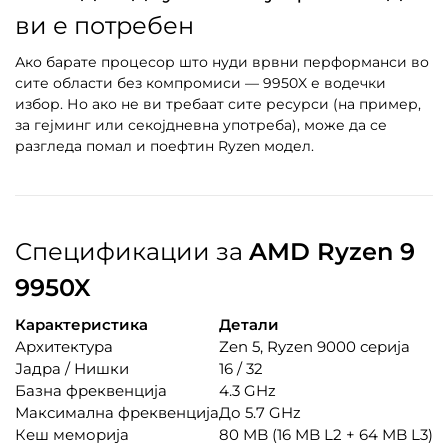
ви е потребен
Ако барате процесор што нуди врвни перформанси во
сите области без компромиси — 9950X е водечки
избор. Но ако не ви требаат сите ресурси (на пример,
за гејминг или секојдневна употреба), може да се
разгледа помал и поефтин Ryzen модел.
Спецификации за
AMD Ryzen 9
9950X
Карактеристика
Детали
Архитектура
Zen 5, Ryzen 9000 серија
Јадра / Нишки
16 / 32
Базна фреквенција
4.3 GHz
Максимална фреквенција
До 5.7 GHz
Кеш меморија
80 MB (16 MB L2 + 64 MB L3)