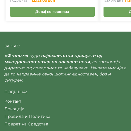
12.125,00
ден
11.
17.320,57
ден
16.549,16
ден
Додај во кошница
ЗА НАС:
еФтино.мк
нуди
најквалитетни продукти од
македонскиот пазар по поволни цени
, со гаранција
директно од доверливите набавувачи. Нашата мисија е
да го направиме секој шопинг едноставен, брз и
сигурен.
ПОДРШКА:
Контакт
Локација
Правила и Политика
Поврат на Средства