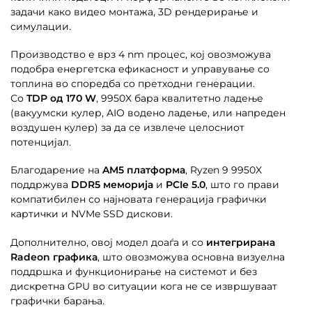
задачи како видео монтажа, 3D рендерирање и
симулации.
Производство е врз 4 nm процес, кој овозможува
подобра енергетска ефикасност и управување со
топлина во споредба со претходни генерации.
Со
TDP од 170 W
, 9950X бара квалитетно ладење
(вакуумски кулер, AIO водено ладење, или напреден
воздушен кулер) за да се извлече целосниот
потенцијал.
Благодарение на
AM5 платформа
, Ryzen 9 9950X
поддржува
DDR5 меморија
и
PCIe 5.0
, што го прави
компатибилен со најновата генерација графички
картички и NVMe SSD дискови.
Дополнително, овој модел доаѓа и со
интегрирана
Radeon графика
, што овозможува основна визуелна
поддршка и функционирање на системот и без
дискретна GPU во ситуации кога не се извршуваат
графички барања.