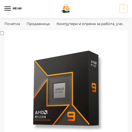
МЕНИ
0
Почетна
Продавница
Компјутери и опрема за работа, учење и гејминг
›
›