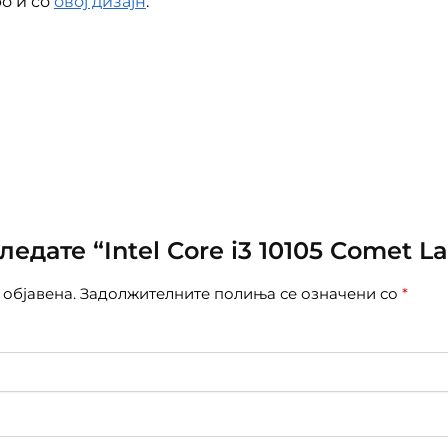
о и со
овој дизајн
.
едате “Intel Core i3 10105 Comet L
 објавена.
Задолжителните полиња се означени со
*