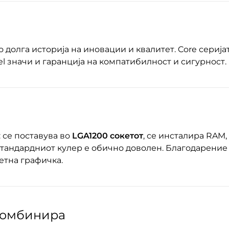
о долга историја на иновации и квалитет. Core сериј
tel значи и гаранција на компатибилност и сигурност.
: се поставува во
LGA1200 сокетот
, се инсталира RAM,
стандардниот кулер е обично доволен. Благодарение
етна графичка.
 комбинира