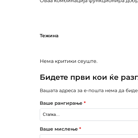
Оваа комбинација функционира добр
Тежина
Нема критики сеуште.
Бидете први кои ќе разгл
Вашата адреса за е-пошта нема да биде
Ваше рангирање
*
Ваше мислење
*