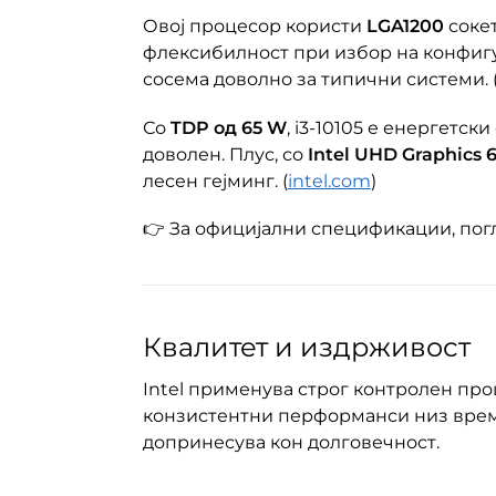
Овој процесор користи
LGA1200
сокет
флексибилност при избор на конфиг
сосема доволно за типични системи. 
Со
TDP од 65 W
, i3-10105 е енергетс
доволен. Плус, со
Intel UHD Graphics 
лесен гејминг. (
intel.com
)
👉 За официјални спецификации, погл
Квалитет и издрживост
Intel применува строг контролен про
конзистентни перформанси низ време
допринесува кон долговечност.