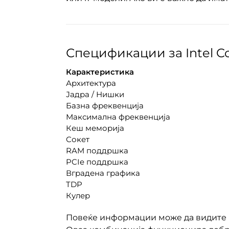
Спецификации за Intel Cor
Карактеристика
Архитектура
Јадра / Нишки
Базна фреквенција
Максимална фреквенција
Кеш меморија
Сокет
RAM поддршка
PCIe поддршка
Вградена графика
TDP
Кулер
Повеќе информации може да видите 