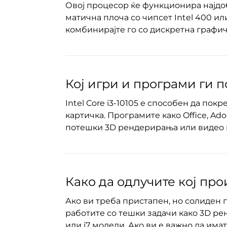
Овој процесор ќе функционира најдо
матична плоча со чипсет Intel 400 и
комбинирајте го со дискретна графичк
Кој игри и програми ги по
Intel Core i3-10105 е способен да по
картичка. Програмите како Office, Ad
потешки 3D рендерирања или видео м
Како да одлучите кој пр
Ако ви треба пристапен, но солиден п
работите со тешки задачи како 3D ре
или i7 модели. Ако ви е важно да им