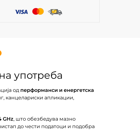
евна употреба
ација од
перформанси и енергетска
инг, канцелариски апликации,
4 GHz
, што обезбедува мазно
истап до чести податоци и подобра