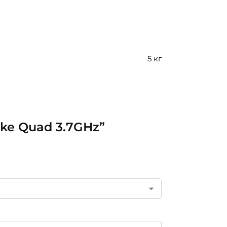
5 кг
ake Quad 3.7GHz”