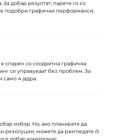
. За добар резултат, парете го со
иете подобри графички перформанси,
а е спарен со соодветна графичка
инг се управуваат без проблем. За
само 4 јадра.
обар избор. Но, ако планирате да
и резолуции, можете да разгледате i5
ел е добар компромис.