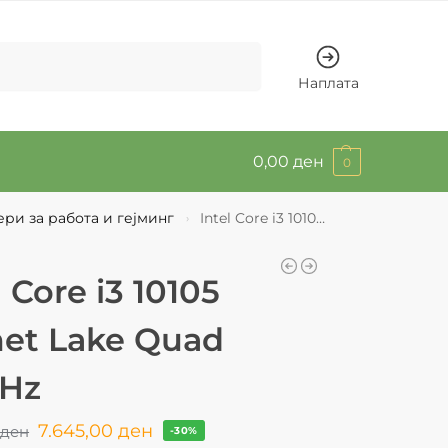
Барај
Наплата
0,00
ден
0
ри за работа и гејминг
Intel Core i3 10105 Comet Lake Quad 3.7GHz
›
l Core i3 10105
et Lake Quad
GHz
7.645,00
ден
8
ден
-30%