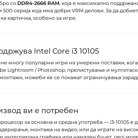
бро со
DDR4-2666 RAM
, која е максимално поддржана
ли 500 серија која има добри VRM делови. За да доб
а картичка, особено за игри.
држува Intel Core i3 10105
крене многу популарни игри на умерени поставки, ког
obe Lightroom / Photoshop, прелистување и мултитаск
онтажи, можеби ќе се покажат ограничувања заради 
оизвод ви е потребен
роцесор за основна и средна употреба — i3-10105 е д
ндерирање, монтажа на видео, или да играте на висок
ате интегрирана графика или намален буџет, овој мод