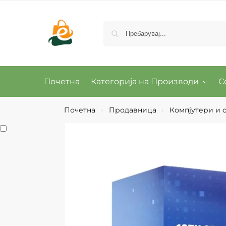
Почетна
Категорија на Производи
С
Почетна
Продавница
Компјутери и о
›
›