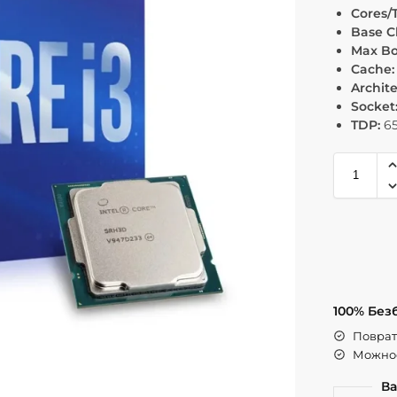
Cores/
Base C
Max Bo
Cache:
Archite
Socket
TDP:
6
100% Без
Поврат 
Можнос
Ва