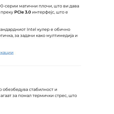
500-серии матични плочи, што ви дава
 преку
PCIe 3.0
интерфејс, што е
тандардниот Intel кулер е обично
тичка, за задачи како мултимедија и
фикации
о обезбедува стабилност и
гаат за помал термички стрес, што