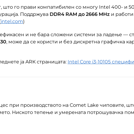
, што го прави компатибилен со многу Intel 400- и 
урација. Поддржува
DDR4 RAM до 2666 MHz
и работи
(
intel.com
)
ки ефикасен и не бара сложени системи за ладење — с
630
, може да се користи и без дискретна графичка кар
еднете ја ARK страницата:
Intel Core i3-10105 специ
цес при производството на Comet Lake чиповите, шт
то. Ниското тепење и умерената потрошувачка пома