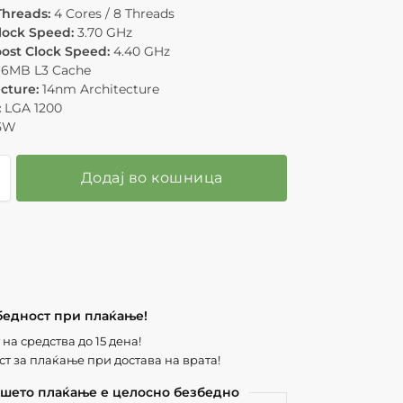
Threads:
4 Cores / 8 Threads
lock Speed:
3.70 GHz
ost Clock Speed:
4.40 GHz
6MB L3 Cache
cture:
14nm Architecture
:
LGA 1200
5W
Додај во кошница
бедност при плаќање!
на средства до 15 дена!
т за плаќање при достава на врата!
шето плаќање е целосно безбедно