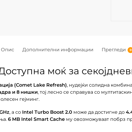
Опис
Дополнителни информации
Прегледи
0
 – Доступна моќ за секојдн
ација (Comet Lake Refresh)
, нудејќи солидна комбин
јадра и 8 нишки
, тој лесно се справува со мултитаск
полесен гејминг.
 GHz
, а со
Intel Turbo Boost 2.0
може да достигне до
4.
ња.
6 MB Intel Smart Cache
му овозможуваат побрз пр