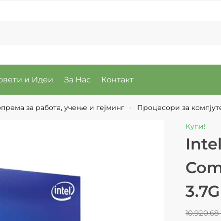
овети и Идеи
За Нас
Контакт
према за работа, учење и гејминг
Процесори за компјуте
›
Купи!
Inte
Com
3.7
10.920,6