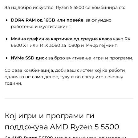
За најдобро искуство, Ryzen 5 5500 се комбинира со:
DDR4 RAM од 16GB или повеќе
, за флуидно
работење и мултитаскинг.
Моќна графичка картичка од средна класа
како RX
6600 XT или RTX 3060 за 1080p и 1440p гејминг.
NVMe SSD диск
за брзо вчитување игри и програми.
Со оваа комбинација, добиваш систем кој ќе работи
одлично не само денес, туку и во следните неколку
години.
Кој игри и програми ги
поддржува AMD Ryzen 5 5500