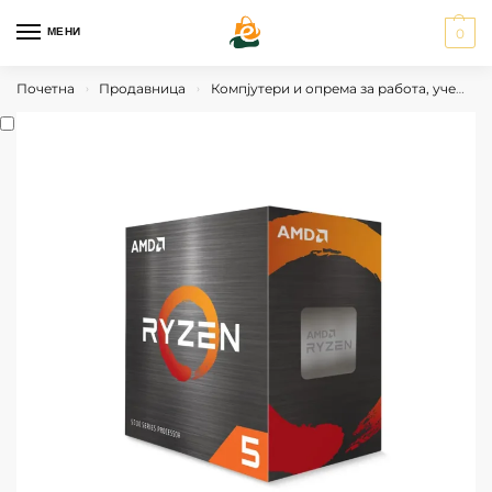
МЕНИ
0
Почетна
Продавница
Компјутери и опрема за работа, учење и гејминг
›
›