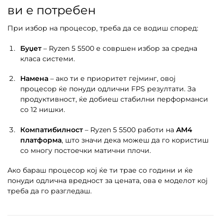
ви е потребен
При избор на процесор, треба да се водиш според:
Буџет
– Ryzen 5 5500 е совршен избор за средна
класа системи.
Намена
– ако ти е приоритет гејминг, овој
процесор ќе понуди одлични FPS резултати. За
продуктивност, ќе добиеш стабилни перформанси
со 12 нишки.
Компатибилност
– Ryzen 5 5500 работи на
AM4
платформа
, што значи дека можеш да го користиш
со многу постоечки матични плочи.
Ако бараш процесор кој ќе ти трае со години и ќе
понуди одлична вредност за цената, ова е моделот кој
треба да го разгледаш.