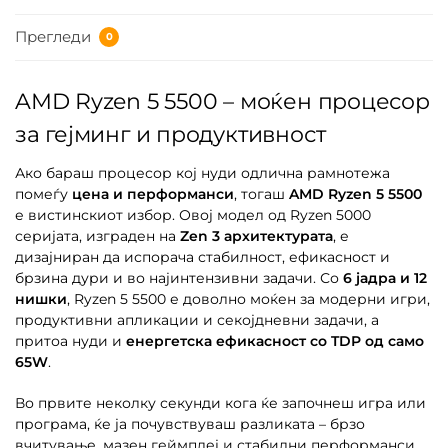
Прегледи
0
AMD Ryzen 5 5500 – моќен процесор
за гејминг и продуктивност
Ако бараш процесор кој нуди одлична рамнотежа
помеѓу
цена и перформанси
, тогаш
AMD Ryzen 5 5500
е вистинскиот избор. Овој модел од Ryzen 5000
серијата, изграден на
Zen 3 архитектурата
, е
дизајниран да испорача стабилност, ефикасност и
брзина дури и во најинтензивни задачи. Со
6 јадра и 12
нишки
, Ryzen 5 5500 е доволно моќен за модерни игри,
продуктивни апликации и секојдневни задачи, а
притоа нуди и
енергетска ефикасност со TDP од само
65W
.
Во првите неколку секунди кога ќе започнеш игра или
програма, ќе ја почувствуваш разликата – брзо
вчитување, мазен геймплеј и стабилни перформанси.