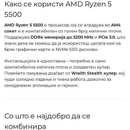
Како се користи AMD Ryzen 5
5500
AMD Ryzen 5 5500
е процесор кој се вградува во
AM4
сокет
и е компатибилен со голем број матични плочи.
Поддржува
DDR4 меморија до 3200 MHz
и
PCIe 3.0
, што
значи дека ќе можеш да ја искористиш целата моќ на
брзи графички карти и NVMe SSD дискови.
Инсталацијата е едноставна – потребно е само
компатибилна матична плоча и соодветен кулер.
Повеќето пакувања доаѓаат со
Wraith Stealth кулер
, кој
нуди солидно ладење и тивка работа, доволно за
секојдневни апликации и гејминг.
Со што е најдобро да се
комбинира