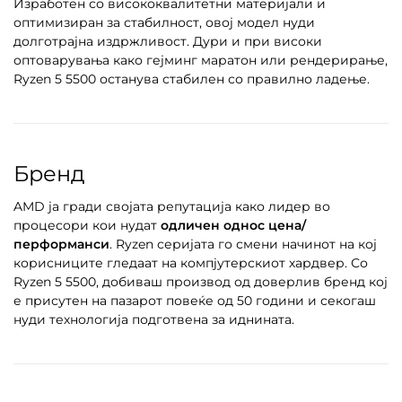
Изработен со висококвалитетни материјали и
оптимизиран за стабилност, овој модел нуди
долготрајна издржливост. Дури и при високи
оптоварувања како гејминг маратон или рендерирање,
Ryzen 5 5500 останува стабилен со правилно ладење.
Бренд
AMD ја гради својата репутација како лидер во
процесори кои нудат
одличен однос цена/
перформанси
. Ryzen серијата го смени начинот на кој
корисниците гледаат на компјутерскиот хардвер. Со
Ryzen 5 5500, добиваш производ од доверлив бренд кој
е присутен на пазарот повеќе од 50 години и секогаш
нуди технологија подготвена за иднината.