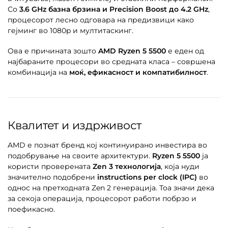
Со
3.6 GHz базна брзина и Precision Boost до 4.2 GHz
,
процесорот лесно одговара на предизвици како
гејминг во 1080p и мултитаскинг.
Ова е причината зошто
AMD Ryzen 5 5500
е еден од
најбараните процесори во средната класа – совршена
комбинација на
моќ, ефикасност и компатибилност
.
Квалитет и издрживост
AMD е познат бренд кој континуирано инвестира во
подобрување на своите архитектури.
Ryzen 5 5500
ја
користи проверената
Zen 3 технологија
, која нуди
значително подобрени
instructions per clock (IPC)
во
однос на претходната Zen 2 генерација. Тоа значи дека
за секоја операција, процесорот работи побрзо и
поефикасно.