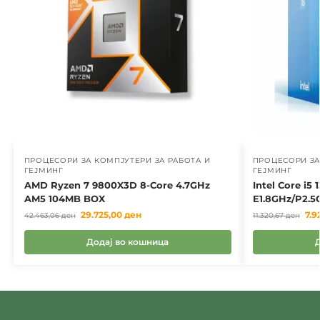
ПРОЦЕСОРИ ЗА КОМПЈУТЕРИ ЗА РАБОТА И
ПРОЦЕСОРИ ЗА
ГЕЈМИНГ
ГЕЈМИНГ
AMD Ryzen 7 9800X3D 8-Core 4.7GHz
Intel Core i5
AM5 104MB BOX
E1.8GHz/P2.5
29.725,00
ден
7.9
42.463,06
ден
11.320,67
ден
Додај во кошница