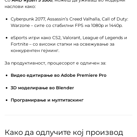
Со
AMD Ryzen 5 5500
, можеш да уживаш во модерни
наслови како:
Cyberpunk 2077, Assassin’s Creed Valhalla, Call of Duty:
Warzone – сите со стабилни FPS на 1080p и 1440p.
eSports игри како CS2, Valorant, League of Legends и
Fortnite – со високи стапки на освежување за
конкурентен гејминг.
За продуктивност, процесорот е одличен за:
Видео едитирање во Adobe Premiere Pro
3D моделирање во Blender
Програмирање и мултитаскинг
Како да одлучите кој производ