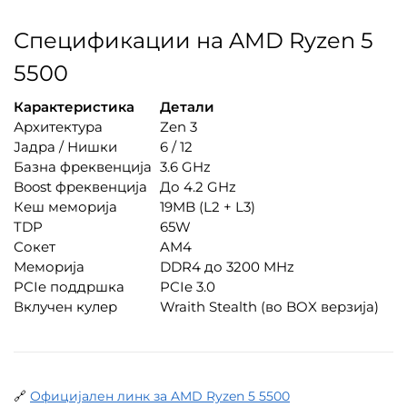
Спецификации на AMD Ryzen 5
5500
Карактеристика
Детали
Архитектура
Zen 3
Јадра / Нишки
6 / 12
Базна фреквенција
3.6 GHz
Boost фреквенција
До 4.2 GHz
Кеш меморија
19MB (L2 + L3)
TDP
65W
Сокет
AM4
Меморија
DDR4 до 3200 MHz
PCIe поддршка
PCIe 3.0
Вклучен кулер
Wraith Stealth (во BOX верзија)
🔗
Официјален линк за AMD Ryzen 5 5500