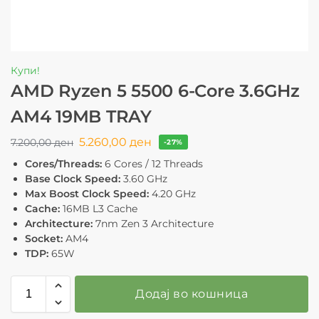
Купи!
AMD Ryzen 5 5500 6-Core 3.6GHz
AM4 19MB TRAY
5.260,00
ден
7.200,00
ден
-27%
Cores/Threads:
6 Cores / 12 Threads
Base Clock Speed:
3.60 GHz
Max Boost Clock Speed:
4.20 GHz
Cache:
16MB L3 Cache
Architecture:
7nm Zen 3 Architecture
Socket:
AM4
TDP:
65W
Додај во кошница