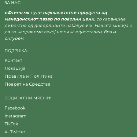
ЗА НАС:
еФтино.мк
нуди
најквалитетни продукти од
македонскиот пазар по поволни цени
, со гаранција
директно од доверливите набавувачи. Нашата мисија е
да го направиме секој шопинг едноставен, брз и
сигурен.
ПОДРШКА:
Контакт
Локација
Правила и Политика
Поврат на Средства
СОЦИЈАЛНИ МРЕЖИ:
Facebook
Instagram
TikTok
X- Twitter