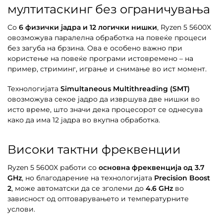
мултитаскинг без ограничувања
Со
6 физички јадра и 12 логички нишки
, Ryzen 5 5600X
овозможува паралелна обработка на повеќе процеси
без загуба на брзина. Ова е особено важно при
користење на повеќе програми истовремено – на
пример, стриминг, играње и снимање во ист момент.
Технологијата
Simultaneous Multithreading (SMT)
овозможува секое јадро да извршува две нишки во
исто време, што значи дека процесорот се однесува
како да има 12 јадра во вкупна обработка.
Високи тактни фреквенции
Ryzen 5 5600X работи со
основна фреквенција од 3.7
GHz
, но благодарение на технологијата
Precision Boost
2
, може автоматски да се зголеми до
4.6 GHz
во
зависност од оптоварувањето и температурните
услови.