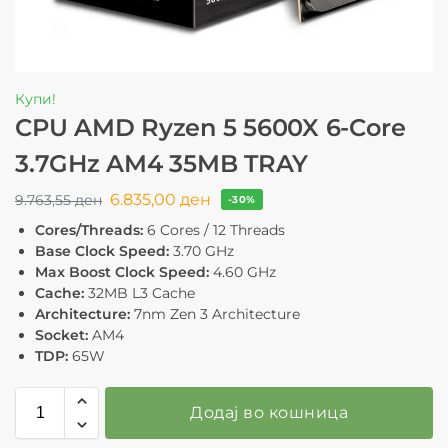
Купи!
CPU AMD Ryzen 5 5600X 6-Core
3.7GHz AM4 35MB TRAY
6.835,00
ден
9.763,55
ден
-30%
Cores/Threads:
6 Cores / 12 Threads
Base Clock Speed:
3.70 GHz
Max Boost Clock Speed:
4.60 GHz
Cache:
32MB L3 Cache
Architecture:
7nm Zen 3 Architecture
Socket:
AM4
TDP:
65W
Додај во кошница