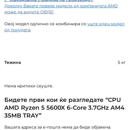
Доколку барате повеќе модели од компанијата AMD
може да видите ОВДЕ!
Овој модел одлично се комбинира со
уште еден модел
од понудата
.
Тежина
5 кг
Нема критики сеуште.
Бидете први кои ќе разгледате “CPU
AMD Ryzen 5 5600X 6-Core 3.7GHz AM4
35MB TRAY”
Вашата адреса за е-пошта нема да биде објавена.