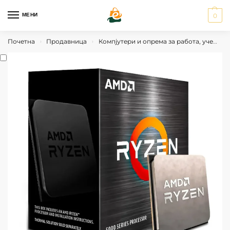
МЕНИ
0
Почетна
Продавница
Компјутери и опрема за работа, учење и гејминг
›
›