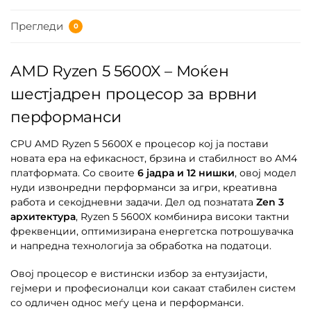
Прегледи
0
AMD Ryzen 5 5600X – Моќен
шестјадрен процесор за врвни
перформанси
CPU AMD Ryzen 5 5600X е процесор кој ја постави
новата ера на ефикасност, брзина и стабилност во AM4
платформата. Со своите
6 јадра и 12 нишки
, овој модел
нуди извонредни перформанси за игри, креативна
работа и секојдневни задачи. Дел од познатата
Zen 3
архитектура
, Ryzen 5 5600X комбинира високи тактни
фреквенции, оптимизирана енергетска потрошувачка
и напредна технологија за обработка на податоци.
Овој процесор е вистински избор за ентузијасти,
гејмери и професионалци кои сакаат стабилен систем
со одличен однос меѓу цена и перформанси.