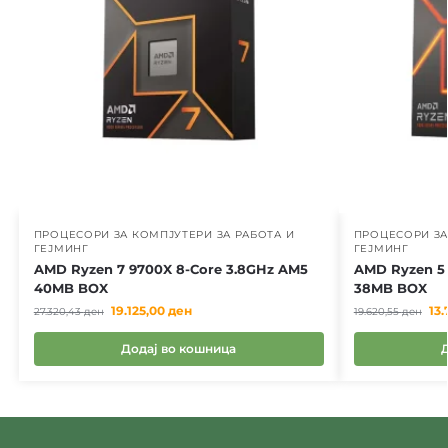
ПРОЦЕСОРИ ЗА КОМПЈУТЕРИ ЗА РАБОТА И
ПРОЦЕСОРИ ЗА
ГЕЈМИНГ
ГЕЈМИНГ
AMD Ryzen 7 9700X 8-Core 3.8GHz AM5
AMD Ryzen 5 
40MB BOX
38MB BOX
19.125,00
ден
13
27.320,43
ден
19.620,55
ден
Додај во кошница