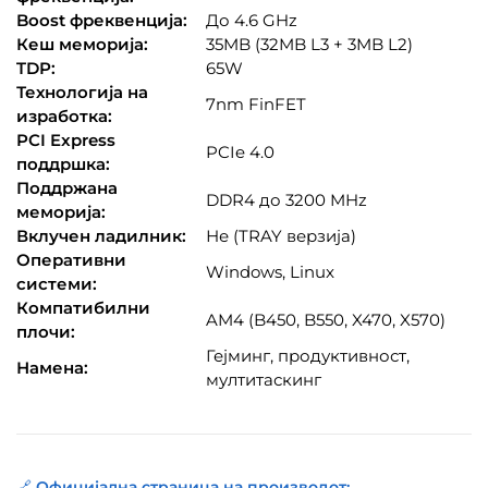
Boost фреквенција:
До 4.6 GHz
Кеш меморија:
35MB (32MB L3 + 3MB L2)
TDP:
65W
Технологија на
7nm FinFET
изработка:
PCI Express
PCIe 4.0
поддршка:
Поддржана
DDR4 до 3200 MHz
меморија:
Вклучен ладилник:
Не (TRAY верзија)
Оперативни
Windows, Linux
системи:
Компатибилни
AM4 (B450, B550, X470, X570)
плочи:
Гејминг, продуктивност,
Намена:
мултитаскинг
🔗
Официјална страница на производот: