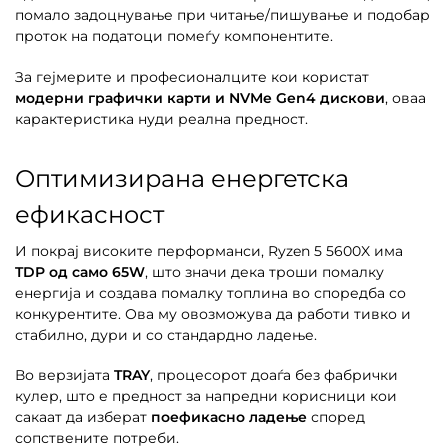
помало задоцнување при читање/пишување и подобар
проток на податоци помеѓу компонентите.
За гејмерите и професионалците кои користат
модерни графички карти и NVMe Gen4 дискови
, оваа
карактеристика нуди реална предност.
Оптимизирана енергетска
ефикасност
И покрај високите перформанси, Ryzen 5 5600X има
TDP од само 65W
, што значи дека троши помалку
енергија и создава помалку топлина во споредба со
конкурентите. Ова му овозможува да работи тивко и
стабилно, дури и со стандардно ладење.
Во верзијата
TRAY
, процесорот доаѓа без фабрички
кулер, што е предност за напредни корисници кои
сакаат да изберат
поефикасно ладење
според
сопствените потреби.