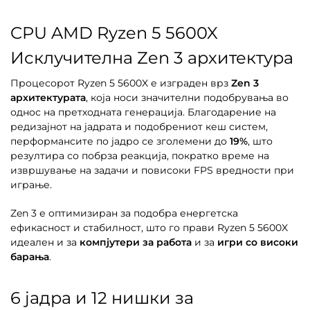
CPU AMD Ryzen 5 5600X
Исклучителна Zen 3 архитектура
Процесорот Ryzen 5 5600X е изграден врз
Zen 3
архитектурата
, која носи значителни подобрувања во
однос на претходната генерација. Благодарение на
редизајнот на јадрата и подобрениот кеш систем,
перформансите по јадро се зголемени до
19%
, што
резултира со побрза реакција, пократко време на
извршување на задачи и повисоки FPS вредности при
играње.
Zen 3 е оптимизиран за подобра енергетска
ефикасност и стабилност, што го прави Ryzen 5 5600X
идеален и за
компјутери за работа
и за
игри со високи
барања
.
6 јадра и 12 нишки за