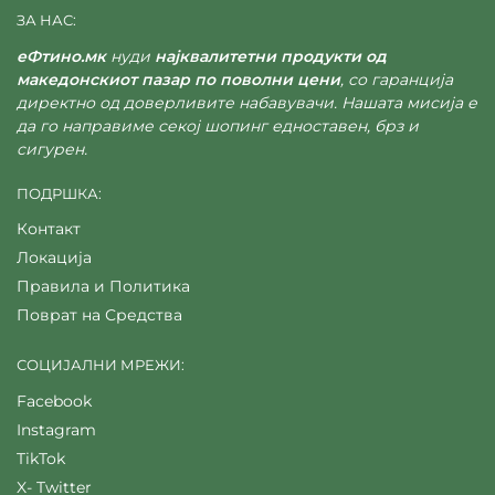
ЗА НАС:
еФтино.мк
нуди
најквалитетни продукти од
македонскиот пазар по поволни цени
, со гаранција
директно од доверливите набавувачи. Нашата мисија е
да го направиме секој шопинг едноставен, брз и
сигурен.
ПОДРШКА:
Контакт
Локација
Правила и Политика
Поврат на Средства
СОЦИЈАЛНИ МРЕЖИ:
Facebook
Instagram
TikTok
X- Twitter