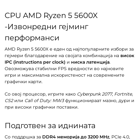
CPU AMD Ryzen 5 5600X
-Извонредни гејминг
перформанси
AMD Ryzen 5 5600X е еден од најпопуларните избори за
гејмери благодарение на својата комбинација на
висок
IPC (instructions per clock)
и
ниска латенција
.
Овозможува стабилни FPS вредности во најновите
игри и максимална искористеност на современите
графички карти.
Со овој процесор, игрите како
Cyberpunk 2077
,
Fortnite
,
CS2
или
Call of Duty: MW3
функционираат мазно, дури и
при високи графички поставки.
Подготвен за иднината
Со поддршка за
DDR4 меморија до 3200 MHz
, PCIe 4.0,