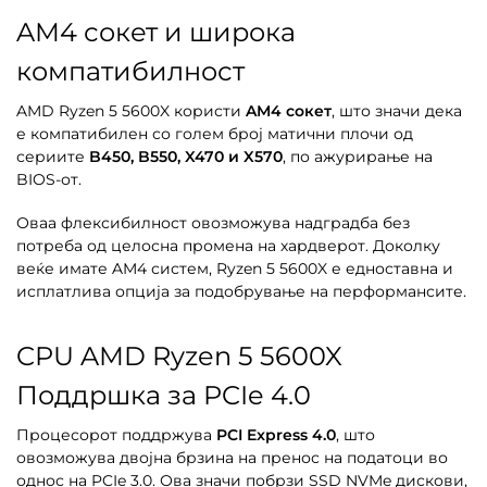
AM4 сокет и широка
компатибилност
AMD Ryzen 5 5600X користи
AM4 сокет
, што значи дека
е компатибилен со голем број матични плочи од
сериите
B450, B550, X470 и X570
, по ажурирање на
BIOS-от.
Оваа флексибилност овозможува надградба без
потреба од целосна промена на хардверот. Доколку
веќе имате AM4 систем, Ryzen 5 5600X е едноставна и
исплатлива опција за подобрување на перформансите.
CPU AMD Ryzen 5 5600X
Поддршка за PCIe 4.0
Процесорот поддржува
PCI Express 4.0
, што
овозможува двојна брзина на пренос на податоци во
однос на PCIe 3.0. Ова значи побрзи SSD NVMe дискови,