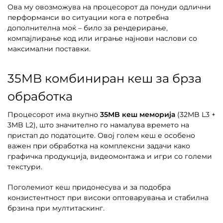
Ова му овозможува на процесорот да понуди одлични
перформанси во ситуации кога е потребна
дополнителна моќ – било за рендерирање,
компајлирање код или играње најнови наслови со
максимални поставки.
35MB комбиниран кеш за брза
обработка
Процесорот има вкупно
35MB кеш меморија
(32MB L3 +
3MB L2), што значително го намалува времето на
пристап до податоците. Овој голем кеш е особено
важен при обработка на комплексни задачи како
графичка продукција, видеомонтажа и игри со големи
текстури.
Поголемиот кеш придонесува и за подобра
конзистентност при високи оптоварувања и стабилна
брзина при мултитаскинг.