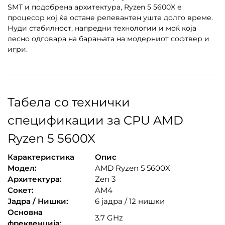
SMT и подобрена архитектура, Ryzen 5 5600X е
процесор кој ќе остане релевантен уште долго време.
Нуди стабилност, напредни технологии и моќ која
лесно одговара на барањата на модерниот софтвер и
игри.
Табела со технички
спецификации за CPU AMD
Ryzen 5 5600X
Карактеристика
Опис
Модел:
AMD Ryzen 5 5600X
Архитектура:
Zen 3
Сокет:
AM4
Јадра / Нишки:
6 јадра / 12 нишки
Основна
3.7 GHz
фреквенција: