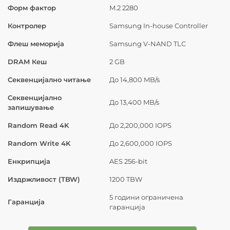
Форм фактор
M.2 2280
Контролер
Samsung In-house Controller
Флеш меморија
Samsung V-NAND TLC
DRAM Кеш
2 GB
Секвенцијално читање
До 14,800 MB/s
Секвенцијално
До 13,400 MB/s
запишување
Random Read 4K
До 2,200,000 IOPS
Random Write 4K
До 2,600,000 IOPS
Енкрипција
AES 256-bit
Издржливост (TBW)
1200 TBW
5 години ограничена
Гаранција
гаранција