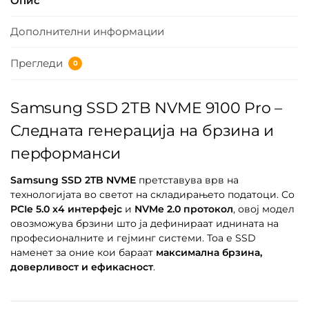
Опис
Дополнителни информации
Прегледи
0
Samsung SSD 2TB NVME 9100 Pro –
Следната генерација на брзина и
перформанси
Samsung SSD 2TB NVME
претставува врв на
технологијата во светот на складирањето податоци. Со
PCIe 5.0 x4 интерфејс
и
NVMe 2.0 протокол
, овој модел
овозможува брзини што ја дефинираат иднината на
професионалните и гејминг системи. Тоа е SSD
наменет за оние кои бараат
максимална брзина,
доверливост и ефикасност
.