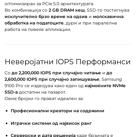
оптимизиран за PCIe 5.0 архитектурата.
Во комбинација со
2 GB DRAM кеш
, SSD-то постигнува
исклучително брзо време на одѕив
и
молскавична
обработка на податоците
, дури и при паралелна
работа на повеќе апликации.
Неверојатни IOPS Перформанси
Со
до 2,200,000 IOPS при случајно читање
и
до
2,600,000 IOPS при случајно запишување
, Samsung
9100 Pro се издвојува како еден од
најмоќните NVMe
SSD-а
достапни на пазарот.
Овие бројки го прават идеален за:
Професионални креатори на содржини
Играчки системи од највисок ранг
Серверски и дата решенија
каде брзината е