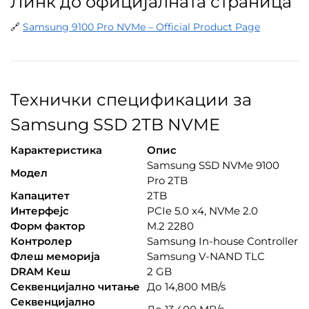
Линк до официјалната страница
🔗
Samsung 9100 Pro NVMe – Official Product Page
Технички спецификации за
Samsung SSD 2TB NVME
Карактеристика
Опис
Samsung SSD NVMe 9100
Модел
Pro 2TB
Капацитет
2TB
Интерфејс
PCIe 5.0 x4, NVMe 2.0
Форм фактор
M.2 2280
Контролер
Samsung In-house Controller
Флеш меморија
Samsung V-NAND TLC
DRAM Кеш
2 GB
Секвенцијално читање
До 14,800 MB/s
Секвенцијално