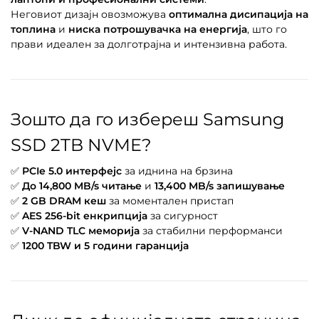
Неговиот дизајн овозможува
оптимална дисипација на
топлина
и
ниска потрошувачка на енергија
, што го
прави идеален за долготрајна и интензивна работа.
Зошто да го избереш Samsung
SSD 2TB NVME?
✅
PCIe 5.0 интерфејс
за иднина на брзина
✅
До 14,800 MB/s читање
и
13,400 MB/s запишување
✅
2 GB DRAM кеш
за моментален пристап
✅
AES 256-bit енкрипција
за сигурност
✅
V-NAND TLC меморија
за стабилни перформанси
✅
1200 TBW и 5 години гаранција