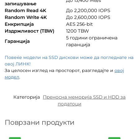
До 13,400 MB/s
запишување
Random Read 4K
До 2,200,000 IOPS
Random Write 4K
До 2,600,000 IOPS
Енкрипција
AES 256-bit
Издржливост (TBW)
1200 TBW
5 години ограничена
Гаранција
гаранција
Повеќе модели на SSD дискови може да погледнате на
овој ЛИНК!
За целосен изглед на просторот, разгледајте и
овој
модел
.
Категорија
Преносна меморија SSD и HDD за
податоци
Поврзани продукти