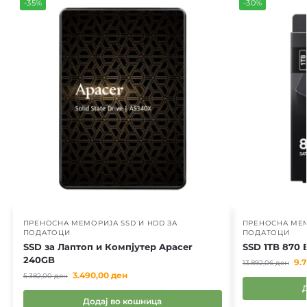
-35%
-30%
ПРЕНОСНА МЕМОРИЈА SSD И HDD ЗА
ПРЕНОСНА МЕМ
ПОДАТОЦИ
ПОДАТОЦИ
SSD за Лаптоп и Компјутер Apacer
SSD 1TB 870 
240GB
9.
13.892,06
ден
3.490,00
ден
5.382,00
ден
Додај во кошница