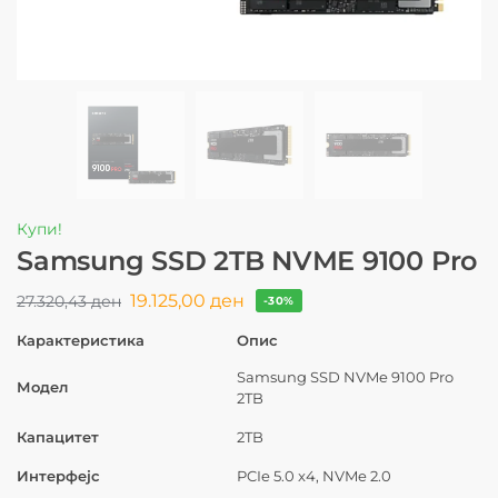
Купи!
Samsung SSD 2TB NVME 9100 Pro
19.125,00
ден
27.320,43
ден
-30%
Карактеристика
Опис
Samsung SSD NVMe 9100 Pro
Модел
2TB
Капацитет
2TB
Интерфејс
PCIe 5.0 x4, NVMe 2.0