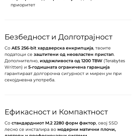
приоритет
Безбедност и Долготрајност
Со
AES 256-bit хардверска енкрипција
, твоите
податоци се
заштитени од неовластен пристап
.
Дополнително,
издржливоста од 1200 TBW
(Terabytes
Written) и
5-годишната ограничена гаранција
гарантираат долгорочна сигурност и мирен ум при
секојдневна употреба.
Ефикасност и Компактност
Со
стандардниот M.2 2280 форм фактор
, овој SSD
лесно се инсталира во
модерни матични плочи,
лаптопи и професионални системи
.