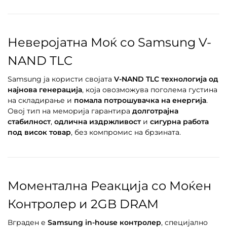
Неверојатна Моќ со Samsung V-
NAND TLC
Samsung ја користи својата
V-NAND TLC технологија од
најнова генерација
, која овозможува поголема густина
на складирање и
помала потрошувачка на енергија
.
Овој тип на меморија гарантира
долготрајна
стабилност
,
одлична издржливост
и
сигурна работа
под висок товар
, без компромис на брзината.
Моментална Реакција со Моќен
Контролер и 2GB DRAM
Вграден е
Samsung in-house контролер
, специјално