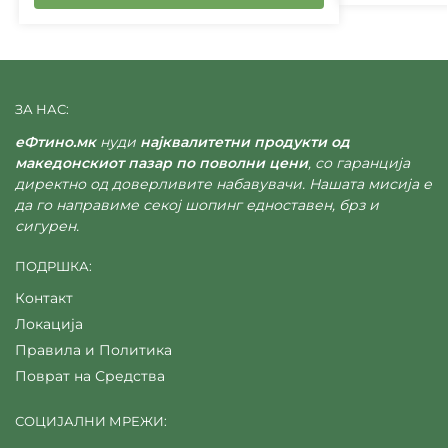
ЗА НАС:
еФтино.мк
нуди
најквалитетни продукти од
македонскиот пазар по поволни цени
, со гаранција
директно од доверливите набавувачи. Нашата мисија е
да го направиме секој шопинг едноставен, брз и
сигурен.
ПОДРШКА:
Контакт
Локација
Правила и Политика
Поврат на Средства
СОЦИЈАЛНИ МРЕЖИ: