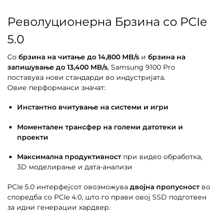
Револуционерна Брзина со PCIe
5.0
Со
брзина на читање до 14,800 MB/s
и
брзина на
запишување до 13,400 MB/s
, Samsung 9100 Pro
поставува нови стандарди во индустријата.
Овие перформанси значат:
Инстантно вчитување на системи и игри
Моментален трансфер на големи датотеки и
проекти
Максимална продуктивност
при видео обработка,
3D моделирање и дата-анализи
PCIe 5.0 интерфејсот овозможува
двојна пропусност
во
споредба со PCIe 4.0, што го прави овој SSD подготвен
за идни генерации хардвер.