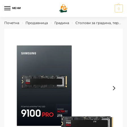
МЕНИ
0
Почетна
Продавница
Градина
Столови за градина, тераса, двор и балкон
›
›
›