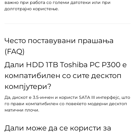
важно при работа со големи датотеки или при
долготрајно користење.
Често поставувани прашања
(FAQ)
Дали HDD 1TB Toshiba PC P300 е
компатибилен со сите десктоп
компјутери?
Да, дискот е 3.5-инчен и користи SATA III интерфејс, што
го прави компатибилен со повеќето модерни десктоп
матични плочи.
Дали може да се користи за