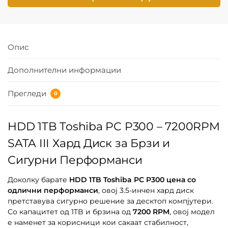
Опис
Дополнителни информации
Прегледи
0
HDD 1TB Toshiba PC P300 – 7200RPM
SATA III Хард Диск за Брзи и
Сигурни Перформанси
Доколку барате
HDD 1TB Toshiba PC P300 цена со
одлични перформанси
, овој 3.5-инчен хард диск
претставува сигурно решение за десктоп компјутери.
Со капацитет од 1TB и брзина од
7200 RPM
, овој модел
е наменет за корисници кои сакаат стабилност,