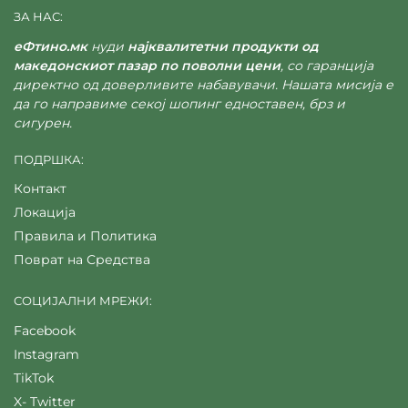
ЗА НАС:
еФтино.мк
нуди
најквалитетни продукти од
македонскиот пазар по поволни цени
, со гаранција
директно од доверливите набавувачи. Нашата мисија е
да го направиме секој шопинг едноставен, брз и
сигурен.
ПОДРШКА:
Контакт
Локација
Правила и Политика
Поврат на Средства
СОЦИЈАЛНИ МРЕЖИ:
Facebook
Instagram
TikTok
X- Twitter