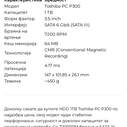
Модел
Toshiba PC P300
Капацитет
1 TB
Форм фактор
3.5-inch
Интерфејс
SATA 6 Gb/s (SATA III)
Брзина на
7200 RPM
вртење
Кеш меморија
64 MB
CMR (Conventional Magnetic
Технологија
Recording)
Просечна
4.17 ms
латенција
Димензии
147 x 101.85 x 26.1 mm
Тежина
~450 g
Доколку сакате да купите HDD 1TB Toshiba PC P300 по
најдобра цена, овој модел нуди стабилни
перформанси, сигурност и доволен капацитет за
секојдневна употреба. Со 7200RPM брзина и SATA III