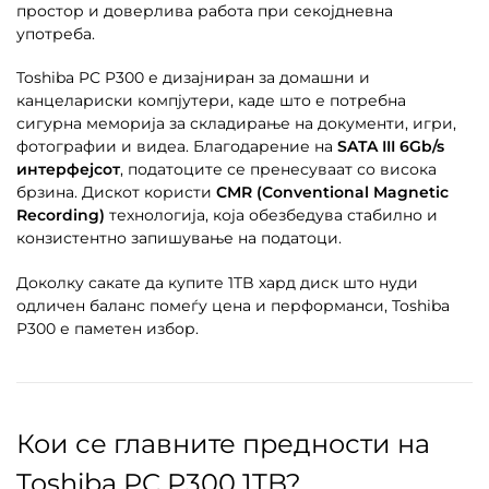
простор и доверлива работа при секојдневна
употреба.
Toshiba PC P300 е дизајниран за домашни и
канцелариски компјутери, каде што е потребна
сигурна меморија за складирање на документи, игри,
фотографии и видеа. Благодарение на
SATA III 6Gb/s
интерфејсот
, податоците се пренесуваат со висока
брзина. Дискот користи
CMR (Conventional Magnetic
Recording)
технологија, која обезбедува стабилно и
конзистентно запишување на податоци.
Доколку сакате да купите 1TB хард диск што нуди
одличен баланс помеѓу цена и перформанси, Toshiba
P300 е паметен избор.
Кои се главните предности на
Toshiba PC P300 1TB?