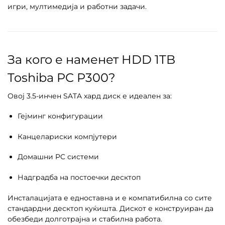
игри, мултимедија и работни задачи.
За кого е наменет HDD 1TB
Toshiba PC P300?
Овој 3.5-инчен SATA хард диск е идеален за:
Гејминг конфигурации
Канцелариски компјутери
Домашни PC системи
Надградба на постоечки десктоп
Инсталацијата е едноставна и е компатибилна со сите
стандардни десктоп куќишта. Дискот е конструиран да
обезбеди долготрајна и стабилна работа.