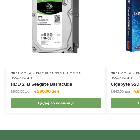
ПРЕНОСНА МЕМОРИЈА SSD И HDD ЗА
ПРЕНОСНА МЕМ
ПОДАТОЦИ
ПОДАТОЦИ
HDD 2TB Seagate Barracuda
Gigabyte SS
4.990,00
ден
4.
6.900,00
ден
5.643,00
ден
Додај во кошница