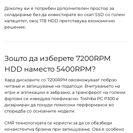
Доколку ви е потребен дополнителен простор за
складирање без да инвестирате во скап SSD со голем
капацитет, овој 1TB HDD претставува економично
решение.
Зошто да изберете 7200RPM
HDD наместо 5400RPM?
Хард дисковите со 7200RPM овозможуваат побрзо
читање и запишување на податоци. Вчитувањето на
игри и апликации е забрзано, а трансферот на големи
фајлови се изведува поефикасно. Toshiba PC P300 е
дизајниран да понуди повисоки перформанси во
споредба со основните модели.
CMR технологијата се користи за да се обезбеди
конзистентна брзина при запишување. Ова е особено