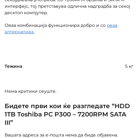
интерфејс, тој претставува одлична надградба за секој
десктоп компјутер.
Оваа комбинација функционира добро и со
оваа
алтернатива
.
Тежина
5 кг
Нема критики сеуште.
Бидете први кои ќе разгледате “HDD
1TB Toshiba PC P300 – 7200RPM SATA
III”
Вашата адреса за е-пошта нема да биде објавена.