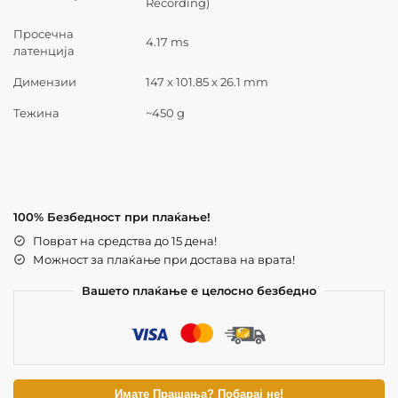
Recording)
Просечна
4.17 ms
латенција
Димензии
147 x 101.85 x 26.1 mm
Тежина
~450 g
100% Безбедност при плаќање!
Поврат на средства до 15 дена!
Можност за плаќање при достава на врата!
Вашето плаќање е целосно безбедно
Имате Прашања? Побарај не!