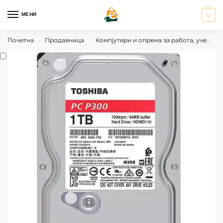
МЕНИ
0
Почетна
Продавница
Компјутери и опрема за работа, учење и гејминг
›
›