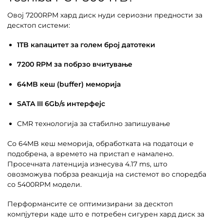
Овој 7200RPM хард диск нуди сериозни предности за
десктоп системи:
1TB капацитет за голем број датотеки
7200 RPM за побрзо вчитување
64MB кеш (buffer) меморија
SATA III 6Gb/s интерфејс
CMR технологија за стабилно запишување
Со 64MB кеш меморија, обработката на податоци е
подобрена, а времето на пристап е намалено.
Просечната латенција изнесува 4.17 ms, што
овозможува побрза реакција на системот во споредба
со 5400RPM модели.
Перформансите се оптимизирани за десктоп
компјутери каде што е потребен сигурен хард диск за