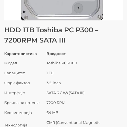
HDD 1TB Toshiba PC P300 –
7200RPM SATA III
Карактеристика
Вредност
Модел
Toshiba PC P300
Капацитет
1 TB
Форм фактор
3.5-inch
Интерфејс
SATA 6 Gb/s (SATA III)
Брзина на вртење
7200 RPM
Кеш меморија
64 MB
CMR (Conventional Magnetic
Технологија