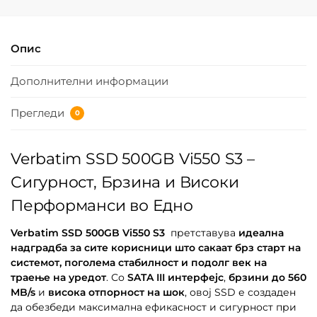
Опис
Дополнителни информации
Прегледи
0
Verbatim SSD 500GB Vi550 S3 –
Сигурност, Брзина и Високи
Перформанси во Едно
Verbatim SSD 500GB Vi550 S3
претставува
идеална
надградба за сите корисници што сакаат брз старт на
системот, поголема стабилност и подолг век на
траење на уредот
. Со
SATA III интерфејс
,
брзини до 560
MB/s
и
висока отпорност на шок
, овој SSD е создаден
да обезбеди максимална ефикасност и сигурност при