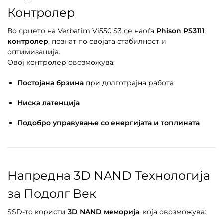
Контролер
Во срцето на Verbatim Vi550 S3 се наоѓа
Phison PS3111
контролер
, познат по својата стабилност и
оптимизација.
Овој контролер овозможува:
Постојана брзина
при долготрајна работа
Ниска латенција
Подобро управување со енергијата и топлината
Напредна 3D NAND Технологија
за Подолг Век
SSD-то користи
3D NAND меморија
, која овозможува: