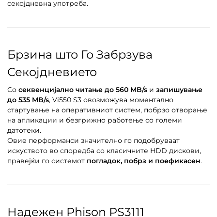
секојдневна употреба.
Брзина што Го Забрзува
Секојдневието
Со
секвенцијално читање до 560 MB/s
и
запишување
до 535 MB/s
, Vi550 S3 овозможува моментално
стартување на оперативниот систем, побрзо отворање
на апликации и безгрижно работење со големи
датотеки.
Овие перформанси значително го подобруваат
искуството во споредба со класичните HDD дискови,
правејќи го системот
погладок, побрз и поефикасен
.
Надежен Phison PS3111