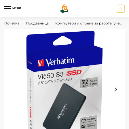
МЕНИ
0
Почетна
Продавница
Компјутери и опрема за работа, учење и гејминг
›
›