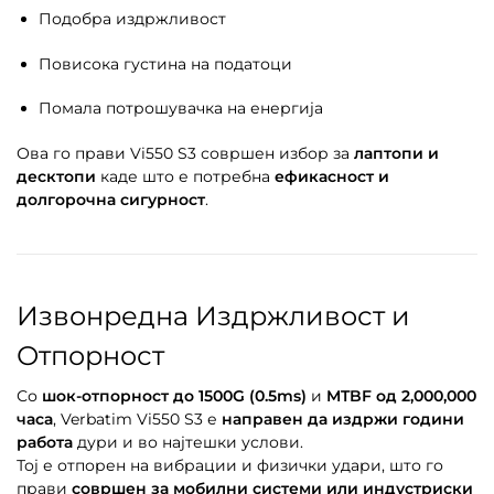
Подобра издржливост
Повисока густина на податоци
Помала потрошувачка на енергија
Ова го прави Vi550 S3 совршен избор за
лаптопи и
десктопи
каде што е потребна
ефикасност и
долгорочна сигурност
.
Извонредна Издржливост и
Отпорност
Со
шок-отпорност до 1500G (0.5ms)
и
MTBF од 2,000,000
часа
, Verbatim Vi550 S3 е
направен да издржи години
работа
дури и во најтешки услови.
Тој е отпорен на вибрации и физички удари, што го
прави
совршен за мобилни системи или индустриски