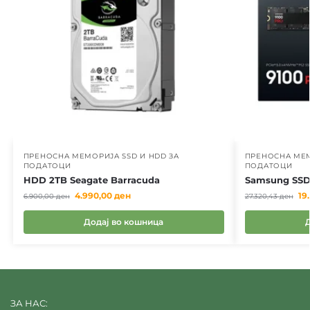
ПРЕНОСНА МЕМОРИЈА SSD И HDD ЗА
ПРЕНОСНА МЕМ
ПОДАТОЦИ
ПОДАТОЦИ
HDD 2TB Seagate Barracuda
Samsung SSD
4.990,00
ден
19
6.900,00
ден
27.320,43
ден
Додај во кошница
ЗА НАС: