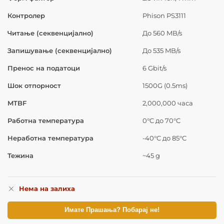
Контролер
Phison PS3111
Читање (секвенцијално)
До 560 MB/s
Запишување (секвенцијално)
До 535 MB/s
Пренос на податоци
6 Gbit/s
Шок отпорност
1500G (0.5ms)
MTBF
2,000,000 часа
Работна температура
0°C до 70°C
Неработна температура
-40°C до 85°C
Тежина
~45 g
Нема на залиха
Имате Прашања? Побарај не!