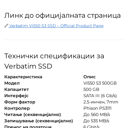
Линк до официјалната страница
🔗
Verbatim Vi550 S3 SSD – Official Product Page
Технички спецификации за
Verbatim SSD
Карактеристика
Опис
Модел
Vi550 S3 500GB
Капацитет
500 GB
Интерфејс
SATA III (6 Gb/s)
Форм фактор
2.5-инчен, 7mm
Контролер
Phison PS3111
Читање (секвенцијално)
До 560 MB/s
Запишување (секвенцијално)
До 535 MB/s
Пренос на податоци
6 Gbit/s