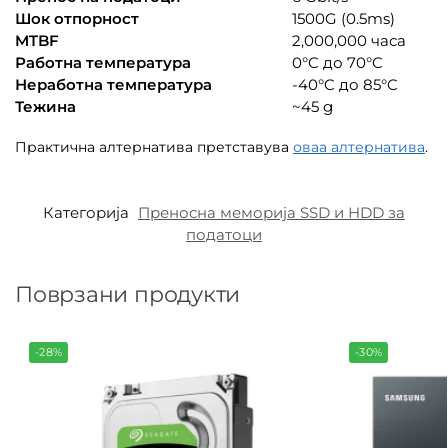
Шок отпорност
1500G (0.5ms)
MTBF
2,000,000 часа
Работна температура
0°C до 70°C
Неработна температура
-40°C до 85°C
Тежина
~45 g
Практична алтернатива претставува
оваа алтернатива
.
Категорија
Преносна меморија SSD и HDD за
податоци
Поврзани продукти
-28%
-30%