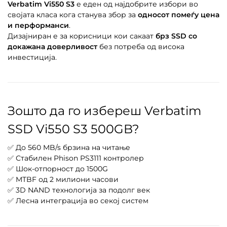
Verbatim Vi550 S3
е еден од најдобрите избори во
својата класа кога станува збор за
односот помеѓу цена
и перформанси
.
Дизајниран е за корисници кои сакаат
брз SSD со
докажана доверливост
без потреба од висока
инвестиција.
Зошто да го избереш Verbatim
SSD Vi550 S3 500GB?
✅ До 560 MB/s брзина на читање
✅ Стабилен Phison PS3111 контролер
✅ Шок-отпорност до 1500G
✅ MTBF од 2 милиони часови
✅ 3D NAND технологија за подолг век
✅ Лесна интеграција во секој систем