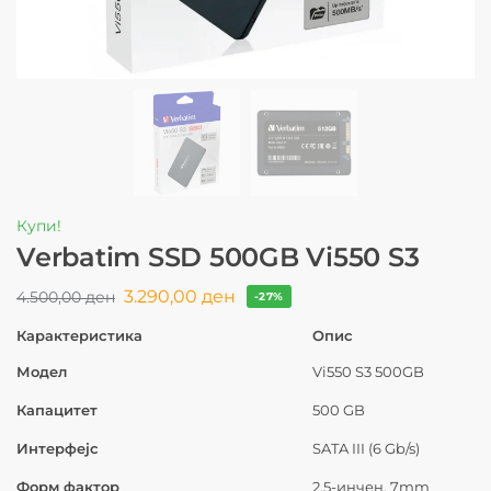
Купи!
Verbatim SSD 500GB Vi550 S3
3.290,00
ден
4.500,00
ден
-27%
Карактеристика
Опис
Модел
Vi550 S3 500GB
Капацитет
500 GB
Интерфејс
SATA III (6 Gb/s)
Форм фактор
2.5-инчен, 7mm