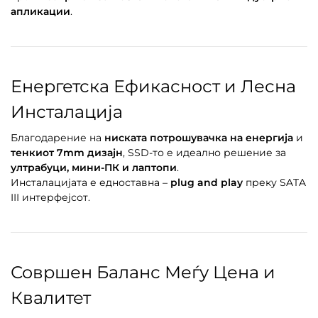
апликации
.
Енергетска Ефикасност и Лесна
Инсталација
Благодарение на
ниската потрошувачка на енергија
и
тенкиот 7mm дизајн
, SSD-то е идеално решение за
ултрабуци, мини-ПК и лаптопи
.
Инсталацијата е едноставна –
plug and play
преку SATA
III интерфејсот.
Совршен Баланс Меѓу Цена и
Квалитет