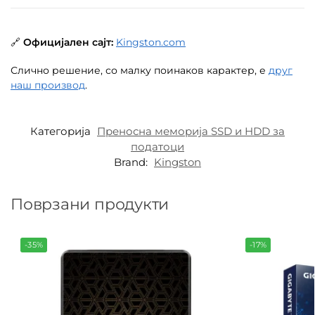
🔗
Официјален сајт:
Kingston.com
Слично решение, со малку поинаков карактер, е
друг
наш производ
.
Категорија
Преносна меморија SSD и HDD за
податоци
Brand:
Kingston
Поврзани продукти
-35%
-17%