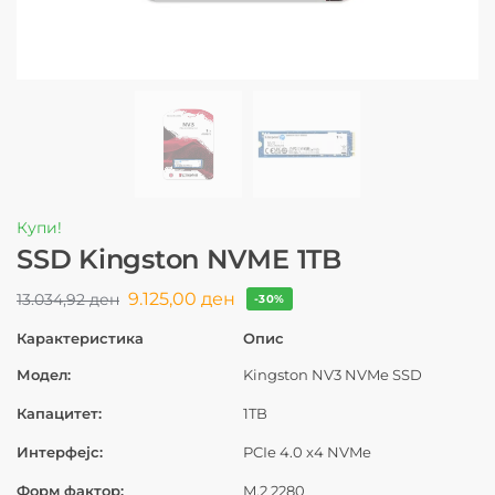
Купи!
SSD Kingston NVME 1TB
9.125,00
ден
13.034,92
ден
-30%
Карактеристика
Опис
Модел:
Kingston NV3 NVMe SSD
Капацитет:
1TB
Интерфејс:
PCIe 4.0 x4 NVMe
Форм фактор:
M.2 2280