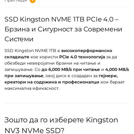
SSD Kingston NVME 1TB PCIe 4.0 –
Брзина и Сигурност за Современи
Системи
SSD Kingston NVME 1TB е
високоперформансно
складиште
кое користи
PCIe 4.0 технологија
за да
обезбеди неверојатни брзини на читање и
запишување. Со
до 6,000 MB/s при читање
и
4,000 MB/s
при запишување
, овој диск е создаден за
гејмери,
креатори на содржина и професионалци
кои бараат
максимална ефикасност.
Зошто да го изберете Kingston
NV3 NVMe SSD?