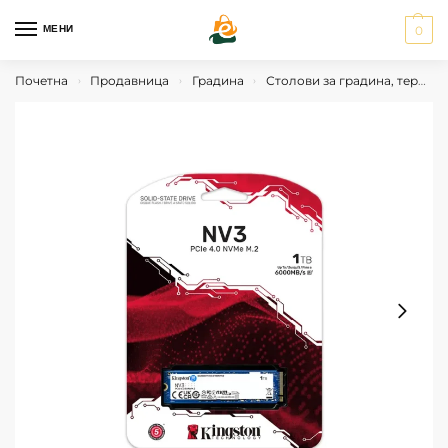
МЕНИ
0
Почетна
Продавница
Градина
Столови за градина, тераса, двор и балкон
›
›
›