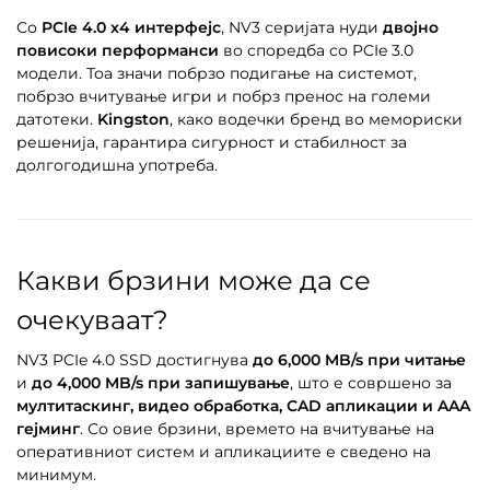
Со
PCIe 4.0 x4 интерфејс
, NV3 серијата нуди
двојно
повисоки перформанси
во споредба со PCIe 3.0
модели. Тоа значи побрзо подигање на системот,
побрзо вчитување игри и побрз пренос на големи
датотеки.
Kingston
, како водечки бренд во мемориски
решенија, гарантира сигурност и стабилност за
долгогодишна употреба.
Какви брзини може да се
очекуваат?
NV3 PCIe 4.0 SSD достигнува
до 6,000 MB/s при читање
и
до 4,000 MB/s при запишување
, што е совршено за
мултитаскинг, видео обработка, CAD апликации и AAA
гејминг
. Со овие брзини, времето на вчитување на
оперативниот систем и апликациите е сведено на
минимум.