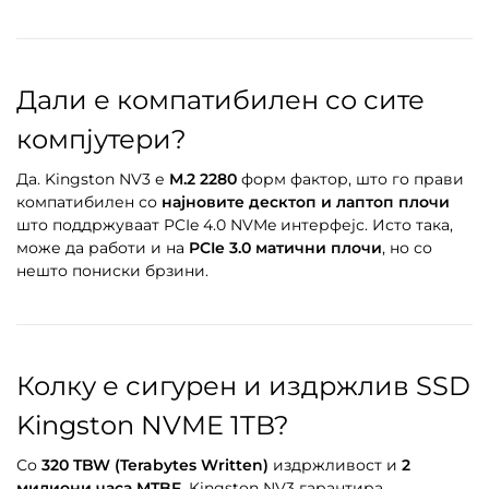
Дали е компатибилен со сите
компјутери?
Да. Kingston NV3 е
M.2 2280
форм фактор, што го прави
компатибилен со
најновите десктоп и лаптоп плочи
што поддржуваат PCIe 4.0 NVMe интерфејс. Исто така,
може да работи и на
PCIe 3.0 матични плочи
, но со
нешто пониски брзини.
Колку е сигурен и издржлив SSD
Kingston NVME 1TB?
Со
320 TBW (Terabytes Written)
издржливост и
2
милиони часа MTBF
, Kingston NV3 гарантира