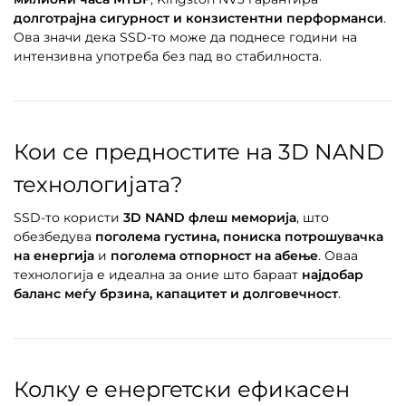
долготрајна сигурност и конзистентни перформанси
.
Ова значи дека SSD-то може да поднесе години на
интензивна употреба без пад во стабилноста.
Кои се предностите на 3D NAND
технологијата?
SSD-то користи
3D NAND флеш меморија
, што
обезбедува
поголема густина, пониска потрошувачка
на енергија
и
поголема отпорност на абење
. Оваа
технологија е идеална за оние што бараат
најдобар
баланс меѓу брзина, капацитет и долговечност
.
Колку е енергетски ефикасен