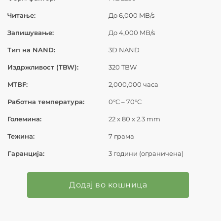
Читање:
До 6,000 MB/s
Запишување:
До 4,000 MB/s
Тип на NAND:
3D NAND
Издржливост (TBW):
320 TBW
MTBF:
2,000,000 часа
Работна температура:
0°C – 70°C
Големина:
22 x 80 x 2.3 mm
Тежина:
7 грама
Гаранција:
3 години (ограничена)
Додај во кошница