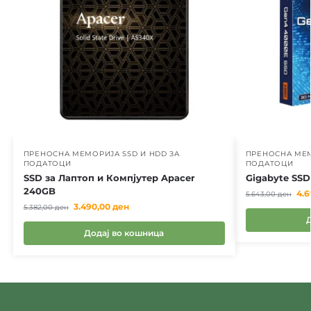
ПРЕНОСНА МЕМОРИЈА SSD И HDD ЗА
ПРЕНОСНА МЕМ
ПОДАТОЦИ
ПОДАТОЦИ
SSD за Лаптоп и Компјутер Apacer
Gigabyte SS
240GB
4.
5.643,00
ден
3.490,00
ден
5.382,00
ден
Додај во кошница