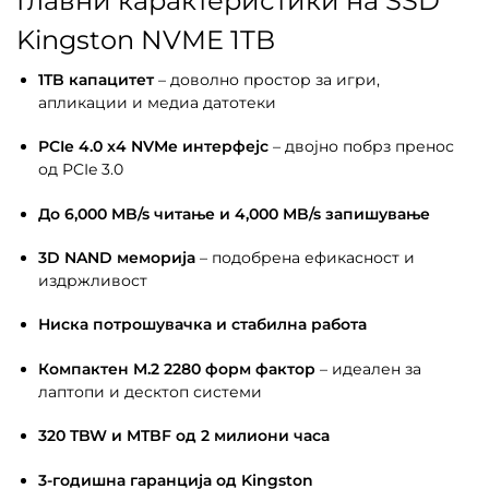
Главни карактеристики на SSD
Kingston NVME 1TB
1TB капацитет
– доволно простор за игри,
апликации и медиа датотеки
PCIe 4.0 x4 NVMe интерфејс
– двојно побрз пренос
од PCIe 3.0
До 6,000 MB/s читање и 4,000 MB/s запишување
3D NAND меморија
– подобрена ефикасност и
издржливост
Ниска потрошувачка и стабилна работа
Компактен M.2 2280 форм фактор
– идеален за
лаптопи и десктоп системи
320 TBW и MTBF од 2 милиони часа
3-годишна гаранција од Kingston