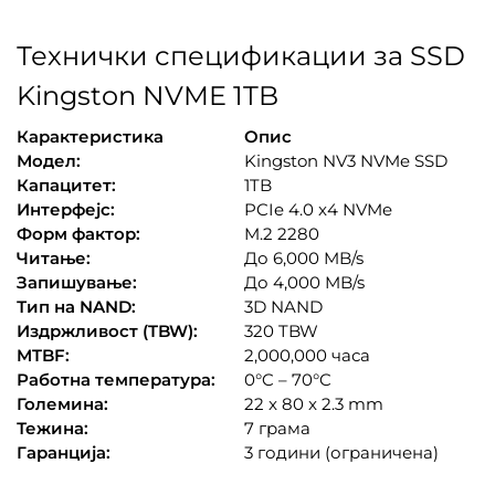
Технички спецификации за SSD
Kingston NVME 1TB
Карактеристика
Опис
Модел:
Kingston NV3 NVMe SSD
Капацитет:
1TB
Интерфејс:
PCIe 4.0 x4 NVMe
Форм фактор:
M.2 2280
Читање:
До 6,000 MB/s
Запишување:
До 4,000 MB/s
Тип на NAND:
3D NAND
Издржливост (TBW):
320 TBW
MTBF:
2,000,000 часа
Работна температура:
0°C – 70°C
Големина:
22 x 80 x 2.3 mm
Тежина:
7 грама
Гаранција:
3 години (ограничена)