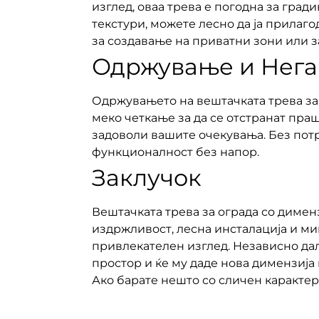
изглед, оваа трева е погодна за град
текстури, можете лесно да ја прилаг
за создавање на приватни зони или з
Одржување и Нега 
Одржувањето на вештачката трева за 
меко четкање за да се отстранат праш
задоволи вашите очекувања. Без потр
функционалност без напор.
Заклучок
Вештачката трева за ограда со димен
издржливост, лесна инсталација и м
привлекателен изглед. Независно дал
простор и ќе му даде нова димензија
Ако барате нешто со сличен карактер