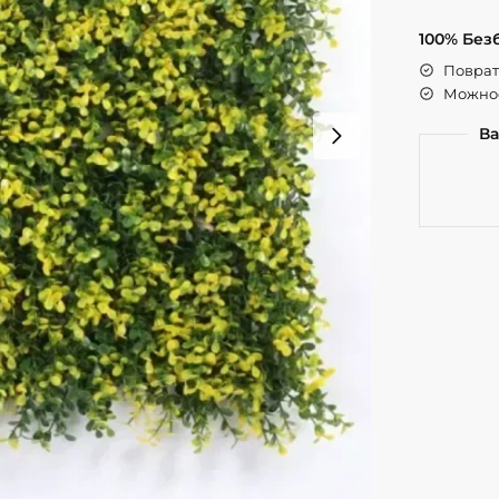
100% Без
Поврат 
Можнос
Ва