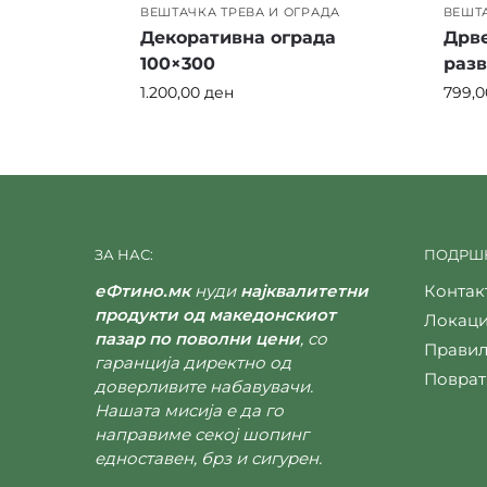
ВЕШТАЧКА ТРЕВА И ОГРАДА
ВЕШТА
Декоративна ограда
Дрве
100×300
раз
1.200,00
ден
799,
ЗА НАС:
ПОДРШК
еФтино.мк
нуди
најквалитетни
Контак
продукти од македонскиот
Локаци
пазар по поволни цени
, со
Правил
гаранција директно од
Поврат
доверливите набавувачи.
Нашата мисија е да го
направиме секој шопинг
едноставен, брз и сигурен.