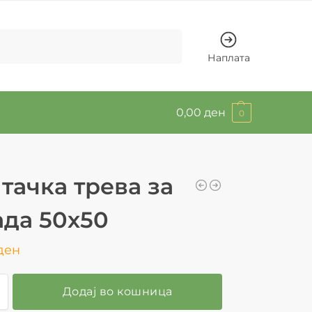
Барај
Наплата
0,00
ден
0
тачка трева за
ада 50х50
ден
Додај во кошница