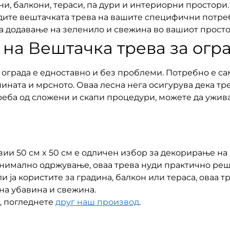
ини, балкони, тераси, па дури и интериорни простори
одите вештачката трева на вашите специфични потреб
а додавање на зеленило и свежина во вашиот просто
на Вештачка трева за огр
ограда е едноставно и без проблеми. Потребно е са
ината и мрсното. Оваа лесна нега осигурува дека трев
еба од сложени и скапи процедури, можете да ужива
зии 50 см x 50 см е одличен избор за декорирање на 
инимално одржување, оваа трева нуди практично реш
и ја користите за градина, балкон или тераса, оваа 
 на убавина и свежина.
, погледнете
друг наш производ
.