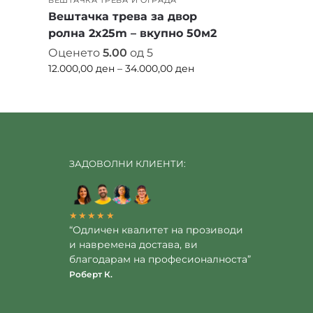
ВЕШТАЧКА ТРЕВА И ОГРАДА
Вештачка трева за двор
л
ролна 2x25m – вкупно 50м2
Оценето
5.00
од 5
12.000,00
ден
–
34.000,00
ден
ЗАДОВОЛНИ КЛИЕНТИ:
★★★★★
“Одличен квалитет на прозиводи
и навремена достава, ви
благодарам на професионалноста”
Роберт К.