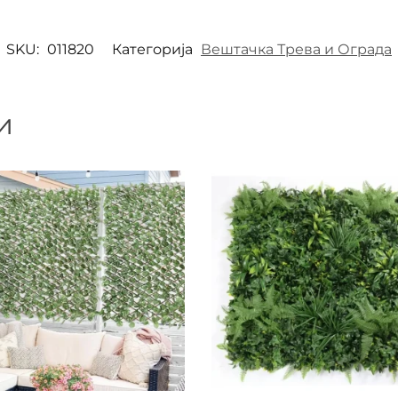
SKU:
011820
Категорија
Вештачка Трева и Ограда
и