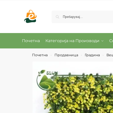
Почетна
Категорија на Производи
С
Почетна
Продавница
Градина
Веш
›
›
›