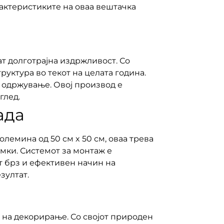
актеристиките на оваа вештачка
т долготрајна издржливост. Со
труктура во текот на целата година.
о одржување. Овој производ е
глед.
ада
олемина од 50 см x 50 см, оваа трева
мки. Системот за монтаж е
т брз и ефективен начин на
зултат.
и на декорирање. Со својот природен