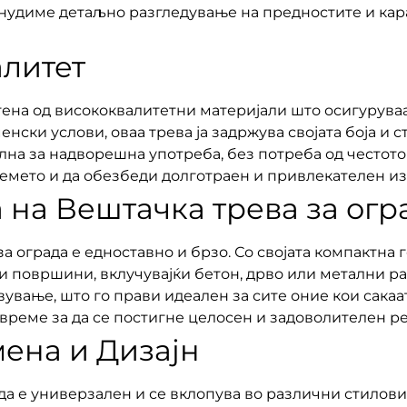
нудиме детаљно разгледување на предностите и кар
алитет
тена од висококвалитетни материјали што осигуруваа
нски услови, оваа трева ја задржува својата боја и с
лна за надворешна употреба, без потреба од честот
емето и да обезбеди долготраен и привлекателен из
 на Вештачка трева за огр
 ограда е едноставно и брзо. Со својата компактна г
и површини, вклучувајќи бетон, дрво или метални ра
вување, што го прави идеален за сите оние кои сакаа
реме за да се постигне целосен и задоволителен ре
ена и Дизајн
ада е универзален и се вклопува во различни стилов