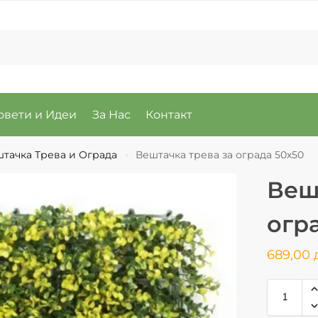
овети и Идеи
За Нас
Контакт
тачка Трева и Ограда
Вештачка трева за ограда 50х50
›
Веш
огр
689,00