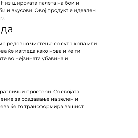
. Низ широката палета на бои и
и и вкусови. Овој продукт е идеален
р.
ада
мо редовно чистење со сува крпа или
а ќе изгледа како нова и ќе ги
те во нејзината убавина и
различни простори. Со својата
ение за создавање на зелен и
трева ќе го трансформира вашиот