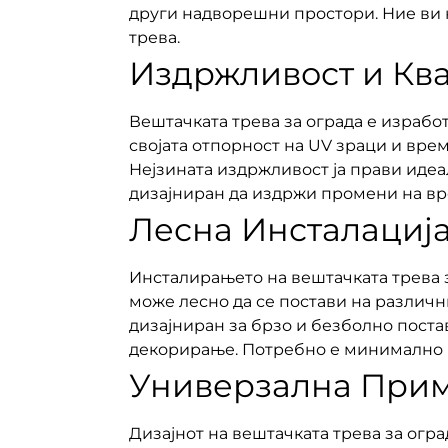
други надворешни простори. Ние ви 
трева.
Издржливост и Кв
Вештачката трева за ограда е израбо
својата отпорност на UV зраци и време
Нејзината издржливост ја прави идеа
дизајниран да издржи промени на вр
Лесна Инсталација
Инсталирањето на вештачката трева за
може лесно да се постави на различн
дизајниран за брзо и безболно поста
декорирање. Потребно е минимално в
Универзална Прим
Дизајнот на вештачката трева за огр