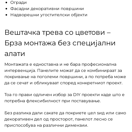
Огради
Фасадни декоративни површини
Надворешни угостителски објекти
Вештачка трева со цветови –
Брза монтажа без специјални
алати
Монтажата е едноставна и не бара професионална
интервенција. Панелите можат да се комбинираат за
покривање на поголеми површини, а по потреба може
да се сечат и обликуваат според конкретниот проект.
Тоа го прави одличен избор за DIY проекти каде што е
потребна флексибилност при поставување.
Без разлика дали сакате да покриете цел ѕид или само
декоративен дел од просторот, панелот лесно се
приспособува на различни димензии.