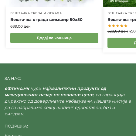
ВЕШТАЧКА ТРЕВА И ОГРАДА
ВЕШТАЧКА ТРЕ
Вештачка ограда шимшир 50х50
Вештачка тр
689,00
ден
620,00
ден
450
Додај во кошница
ЗА НАС:
еФтино.мк
нуди
најквалитетни продукти од
македонскиот пазар по поволни цени
, со гаранција
директно од доверливите набавувачи. Нашата мисија е
да го направиме секој шопинг едноставен, брз и
сигурен.
ПОДРШКА:
Контакт