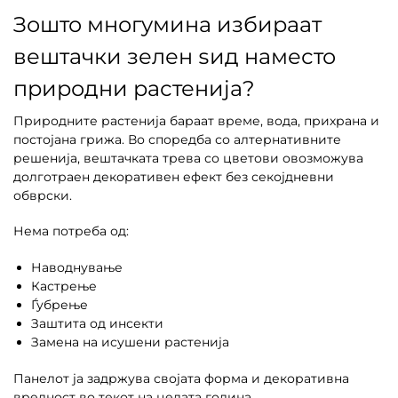
Зошто многумина избираат
вештачки зелен ѕид наместо
природни растенија?
Природните растенија бараат време, вода, прихрана и
постојана грижа. Во споредба со алтернативните
решенија, вештачката трева со цветови овозможува
долготраен декоративен ефект без секојдневни
обврски.
Нема потреба од:
Наводнување
Кастрење
Ѓубрење
Заштита од инсекти
Замена на исушени растенија
Панелот ја задржува својата форма и декоративна
вредност во текот на целата година.