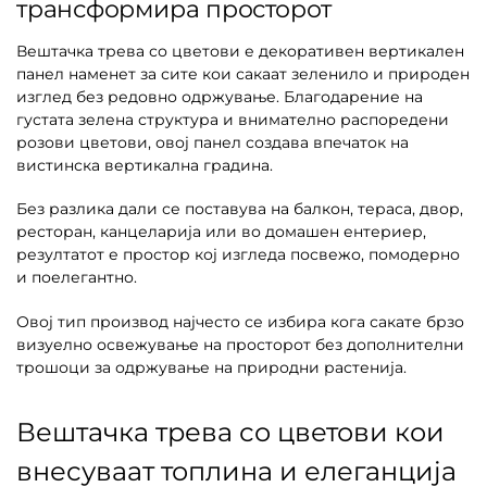
трансформира просторот
Вештачка трева со цветови е декоративен вертикален
панел наменет за сите кои сакаат зеленило и природен
изглед без редовно одржување. Благодарение на
густата зелена структура и внимателно распоредени
розови цветови, овој панел создава впечаток на
вистинска вертикална градина.
Без разлика дали се поставува на балкон, тераса, двор,
ресторан, канцеларија или во домашен ентериер,
резултатот е простор кој изгледа посвежо, помодерно
и поелегантно.
Овој тип производ најчесто се избира кога сакате брзо
визуелно освежување на просторот без дополнителни
трошоци за одржување на природни растенија.
Вештачка трева со цветови кои
внесуваат топлина и елеганција