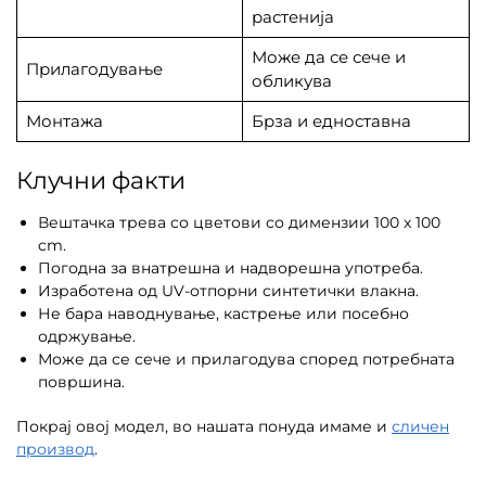
растенија
Може да се сече и
Прилагодување
обликува
Монтажа
Брза и едноставна
Клучни факти
Вештачка трева со цветови со димензии 100 x 100
cm.
Погодна за внатрешна и надворешна употреба.
Изработена од UV-отпорни синтетички влакна.
Не бара наводнување, кастрење или посебно
одржување.
Може да се сече и прилагодува според потребната
површина.
Покрај овој модел, во нашата понуда имаме и
сличен
производ
.