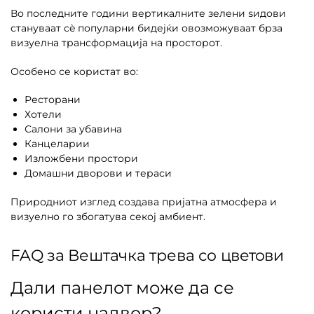
Во последните години вертикалните зелени ѕидови
стануваат сè популарни бидејќи овозможуваат брза
визуелна трансформација на просторот.
Особено се користат во:
Ресторани
Хотели
Салони за убавина
Канцеларии
Изложбени простори
Домашни дворови и тераси
Природниот изглед создава пријатна атмосфера и
визуелно го збогатува секој амбиент.
FAQ за Вештачка трева со цветови
Дали панелот може да се
користи надвор?