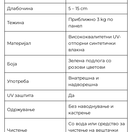
Длабочина
5 – 15 cm
Приближно 3 kg по
Тежина
панел
Висококвалитетни UV-
Материјал
отпорни синтетички
влакна
Зелена подлога со
Боја
розови цветови
Внатрешна и
Употреба
надворешна
UV заштита
Да
Без наводнување и
Одржување
кастрење
Со вода или средство за
Чистење
чистење на вештачки