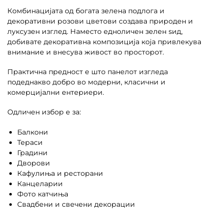
Комбинацијата од богата зелена подлога и
декоративни розови цветови создава природен и
луксузен изглед. Наместо едноличен зелен ѕид,
добивате декоративна композиција која привлекува
внимание и внесува живост во просторот.
Практична предност е што панелот изгледа
подеднакво добро во модерни, класични и
комерцијални ентериери.
Одличен избор е за:
Балкони
Тераси
Градини
Дворови
Кафулиња и ресторани
Канцеларии
Фото катчиња
Свадбени и свечени декорации