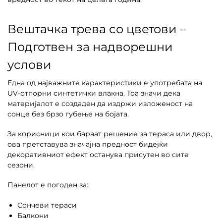
Вештачка трева со цветови –
Подготвен за надворешни
услови
Една од најважните карактеристики е употребата на
UV-отпорни синтетички влакна. Тоа значи дека
материјалот е создаден да издржи изложеност на
сонце без брзо губење на бојата.
За корисници кои бараат решение за тераса или двор,
ова претставува значајна предност бидејќи
декоративниот ефект останува присутен во сите
сезони.
Панелот е погоден за:
Сончеви тераси
Балкони