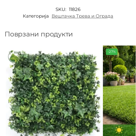
SKU:
11826
Категорија
Вештачка Трева и Ограда
Поврзани продукти
-27%