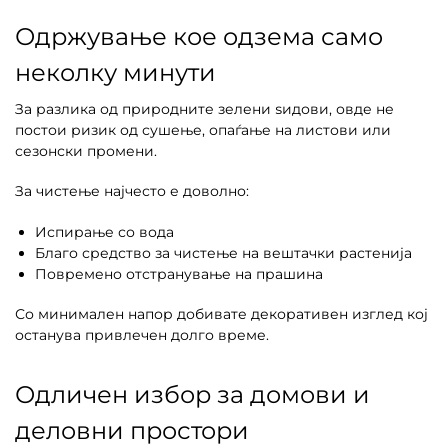
Одржување кое одзема само
неколку минути
За разлика од природните зелени ѕидови, овде не
постои ризик од сушење, опаѓање на листови или
сезонски промени.
За чистење најчесто е доволно:
Испирање со вода
Благо средство за чистење на вештачки растенија
Повремено отстранување на прашина
Со минимален напор добивате декоративен изглед кој
останува привлечен долго време.
Одличен избор за домови и
деловни простори