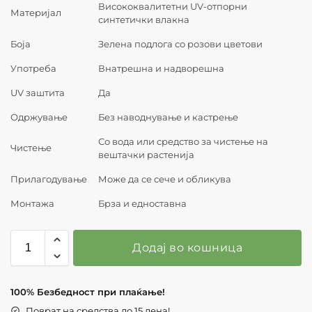
Висококвалитетни UV-отпорни
Материјал
синтетички влакна
Боја
Зелена подлога со розови цветови
Употреба
Внатрешна и надворешна
UV заштита
Да
Одржување
Без наводнување и кастрење
Со вода или средство за чистење на
Чистење
вештачки растенија
Прилагодување
Може да се сече и обликува
Монтажа
Брза и едноставна
Додај во кошница
100% Безбедност при плаќање!
Поврат на средства до 15 дена!