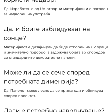
Да. Изработен е од UV-отпорни материјали и е погоден
за надворешна употреба.
Дали боите избледуваат на
сонце?
Материјалот е дизајниран да биде отпорен на UV зраци
и значително подобро ја задржува бојата во споредба
со стандардните декоративни панели.
Може ли да се сече според
потребната димензија?
Да. Панелот може лесно да се прилагоди и обликува
според проектот.
Дали е потребно наводнување?