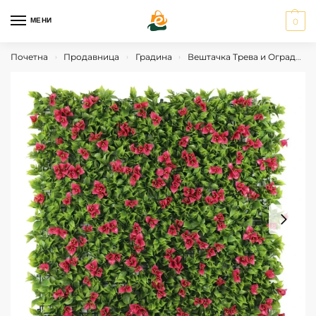
МЕНИ
0
Почетна
Продавница
Градина
Вештачка Трева и Ограда
›
›
›