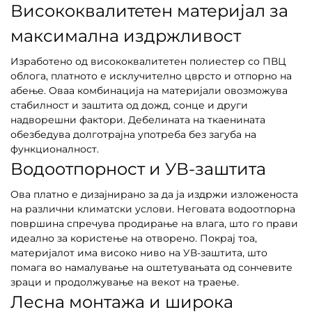
Висококвалитетен материјал за
максимална издржливост
Изработено од висококвалитетен полиестер со ПВЦ
облога, платното е исклучително цврсто и отпорно на
абење. Оваа комбинација на материјали овозможува
стабилност и заштита од дожд, сонце и други
надворешни фактори. Дебелината на ткаенината
обезбедува долготрајна употреба без загуба на
функционалност.
Водоотпорност и УВ-заштита
Ова платно е дизајнирано за да ја издржи изложеноста
на различни климатски услови. Неговата водоотпорна
површина спречува продирање на влага, што го прави
идеално за користење на отворено. Покрај тоа,
материјалот има високо ниво на УВ-заштита, што
помага во намалување на оштетувањата од сончевите
зраци и продолжување на векот на траење.
Лесна монтажа и широка