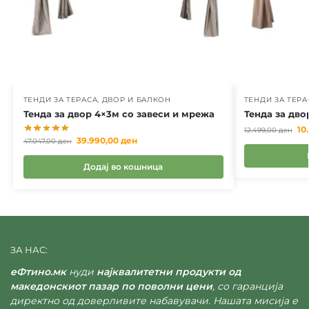
ТЕНДИ ЗА ТЕРАСА, ДВОР И БАЛКОН
ТЕНДИ ЗА ТЕРА
Тенда за двор 4×3м со завеси и мрежа
Тенда за дво
10
12.499,00
ден
39.990,00
ден
47.047,00
ден
Додај во кошница
ЗА НАС:
еФтино.мк
нуди
најквалитетни продукти од
македонскиот пазар по поволни цени
, со гаранција
директно од доверливите набавувачи. Нашата мисија е