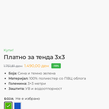
Купи!
Платно за тенда 3х3
1.490,00
ден
1.751,81
ден
-15%
Боја:
Сина и темно зелена
Материјал:
100% полиестер со ПВЦ облога
Големина:
3×3 метри
Заштита:
УВ и водоотпорност
Не е избрано
БОЈА
: