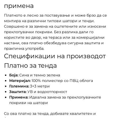
примена
Платното е лесно за поставување и може брзо да се
монтира на различни типови шатори и тенди.
Совршено е за замена на оштетените или износени
преклопувачки покриви. Без разлика дали го
користите во двор, на тераса или за комерцијални
настани, ова платно обезбедува сигурна заштита и
практична употреба.
Спецификации на производот
Платно за тенда
Боја:
Сина и темно зелена
Материјал:
100% полиестер со ПВЦ облога
Големина:
3×3 метри
Заштита:
УВ и водоотпорност
Примена:
Идеална замена за преклопувачките
покриви на шатори
Со ова платно за тенда, добивате квалитетен и