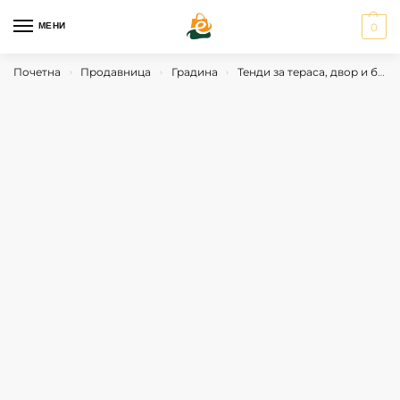
МЕНИ
0
Почетна
Продавница
Градина
Тенди за тераса, двор и балкон
›
›
›