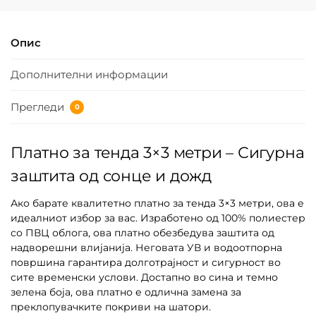
Опис
Дополнителни информации
Прегледи
0
Платно за тенда 3×3 метри – Сигурна
заштита од сонце и дожд
Ако барате квалитетно платно за тенда 3×3 метри, ова е
идеалниот избор за вас. Изработено од 100% полиестер
со ПВЦ облога, ова платно обезбедува заштита од
надворешни влијанија. Неговата УВ и водоотпорна
површина гарантира долготрајност и сигурност во
сите временски услови. Достапно во сина и темно
зелена боја, ова платно е одлична замена за
преклопувачките покриви на шатори.