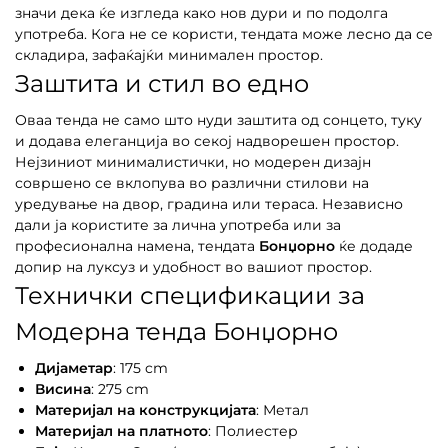
значи дека ќе изгледа како нов дури и по подолга
употреба. Кога не се користи, тендата може лесно да се
складира, зафаќајќи минимален простор.
Заштита и стил во едно
Оваа тенда не само што нуди заштита од сонцето, туку
и додава елеганција во секој надворешен простор.
Нејзиниот минималистички, но модерен дизајн
совршено се вклопува во различни стилови на
уредување на двор, градина или тераса. Независно
дали ја користите за лична употреба или за
професионална намена, тендата
Бонџорно
ќе додаде
допир на луксуз и удобност во вашиот простор.
Технички спецификации за
Модерна тенда Бонџорно
Дијаметар
: 175 cm
Висина
: 275 cm
Материјал на конструкцијата
: Метал
Материјал на платното
: Полиестер