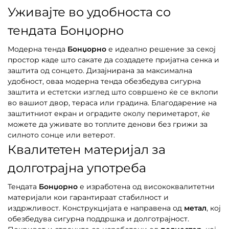
Уживајте во удобноста со
тендата Бонџорно
Модерна тенда
Бонџорно
е идеално решение за секој
простор каде што сакате да создадете пријатна сенка и
заштита од сонцето. Дизајнирана за максимална
удобност, оваа модерна тенда обезбедува сигурна
заштита и естетски изглед што совршено ќе се вклопи
во вашиот двор, тераса или градина. Благодарение на
заштитниот екран и оградите околу периметарот, ќе
можете да уживате во топлите денови без грижи за
силното сонце или ветерот.
Квалитетен материјал за
долготрајна употреба
Тендата
Бонџорно
е изработена од висококвалитетни
материјали кои гарантираат стабилност и
издржливост. Конструкцијата е направена од
метал
, кој
обезбедува сигурна поддршка и долготрајност.