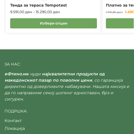
Тенда за тераса Tempotest
Платно за те
9.591,00
ден
–
15.290,00
ден
1.49
1.751,81
ден
Избери опции
ЗА НАС:
еФтино.мк
нуди
најквалитетни продукти од
македонскиот пазар по поволни цени
, со гаранција
директно од доверливите набавувачи. Нашата мисија е
да го направиме секој шопинг едноставен, брз и
сигурен.
ПОДРШКА:
Контакт
Локација