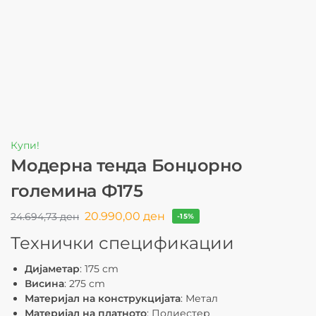
Купи!
Модерна тенда Бонџорно
големина Ф175
20.990,00
ден
24.694,73
ден
-15%
Технички спецификации
Дијаметар
: 175 cm
Висина
: 275 cm
Материјал на конструкцијата
: Метал
Материјал на платното
: Полиестер