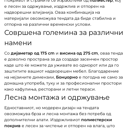
Покривот и страните се изработени од
полиестер
, кој
е лесен за одржување, издржлив и отпорен на
надворешни влијанија. Оваа комбинација на
материјали овозможува тендата да биде стабилна и
отпорна на различни временски услови.
Совршена големина за различни
намени
Со
дијаметар од 175 cm
и
висина од 275 cm
, оваа тенда
е доволно пространа за да создаде засенчен простор
каде што ќе можете да уживате во одморот или да го
заштитите вашиот надворешен мебел. Благодарение
на нејзините димензии,
Бонџорно
е погодна не само за
домашна употреба, туку и за професионални простори
како кафулиња, ресторани и летни тераси.
Лесна монтажа и одржување
Едноставниот, но модерен дизајн на тендата
овозможува брза и лесна монтажа без потреба од
дополнителни алати. Издржливиот
полиестерски
покрив
е лесен за чистење и отпорен на влага, што