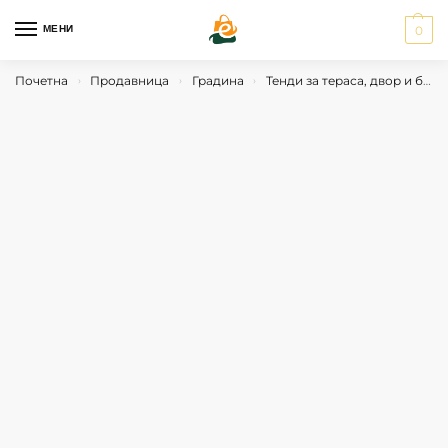
МЕНИ
0
Почетна
Продавница
Градина
Тенди за тераса, двор и балкон
›
›
›