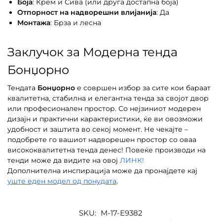
Боја
: Крем и Сива (или друга достапна боја)
Отпорност на надворешни влијанија
: Да
Монтажа
: Брза и лесна
Заклучок за Модерна тенда
Бонџорно
Тендата
Бонџорно
е совршен избор за сите кои бараат
квалитетна, стабилна и елегантна тенда за својот двор
или професионален простор. Со нејзиниот модерен
дизајн и практични карактеристики, ќе ви овозможи
удобност и заштита во секој момент. Не чекајте –
подобрете го вашиот надворешен простор со оваа
висококвалитетна тенда денес! Повеќе производи на
тенди може да видите на овој
ЛИНК!
Дополнителна инспирација може да пронајдете кај
уште еден модел од понудата
.
SKU:
M-17-Е9382