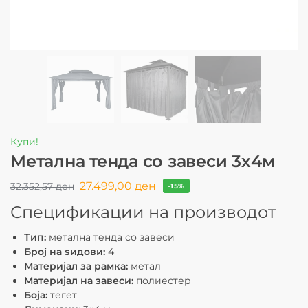
Купи!
Метална тенда со завеси 3х4м
27.499,00
ден
32.352,57
ден
-15%
Спецификации на производот
Тип:
метална тенда со завеси
Број на ѕидови:
4
Материјал за рамка:
метал
Материјал на завеси:
полиестер
Боја:
тегет