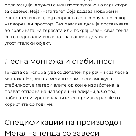
релаксација, дружење или поставување на гарнитура
за седење. Нејзината тегет боја додава модерен и
елегантен изглед, кој совршено се вклопува во секој
надворешен простор. Без разлика дали ја поставувате
во градината, на терасата или покрај базен, оваа тенда
ќе го надополни изгледот на вашиот дом или
угостителски објект.
Лесна монтажа и стабилност
Тендата се испорачува со детален прирачник за лесна
монтажа. Нејзината метална рамка овозможува
стабилност, а материјалите од кои е изработена ја
прават отпорна на надворешни влијанија. Со тоа,
добивате сигурен и квалитетен производ кој ќе го
користите со години.
Спецификации на производот
Метална тенда со завеси