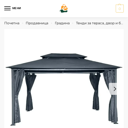
МЕНИ
0
Почетна
Продавница
Градина
Тенди за тераса, двор и балкон
›
›
›