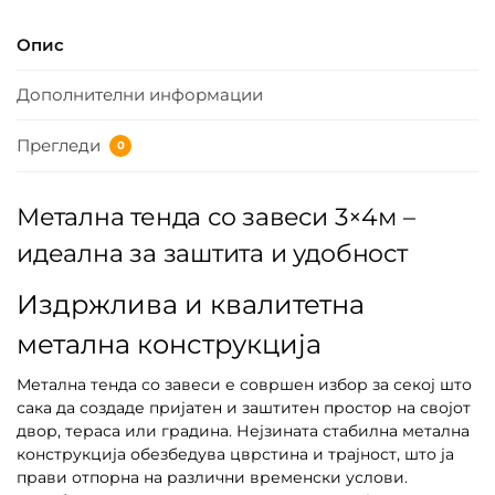
Опис
Дополнителни информации
Прегледи
0
Метална тенда со завеси 3×4м –
идеална за заштита и удобност
Издржлива и квалитетна
метална конструкција
Метална тенда со завеси е совршен избор за секој што
сака да создаде пријатен и заштитен простор на својот
двор, тераса или градина. Нејзината стабилна метална
конструкција обезбедува цврстина и трајност, што ја
прави отпорна на различни временски услови.