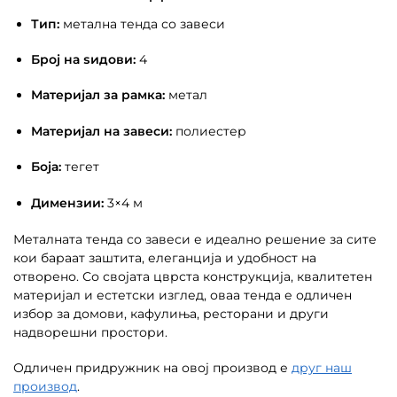
Тип:
метална тенда со завеси
Број на ѕидови:
4
Материјал за рамка:
метал
Материјал на завеси:
полиестер
Боја:
тегет
Димензии:
3×4 м
Металната тенда со завеси е идеално решение за сите
кои бараат заштита, елеганција и удобност на
отворено. Со својата цврста конструкција, квалитетен
материјал и естетски изглед, оваа тенда е одличен
избор за домови, кафулиња, ресторани и други
надворешни простори.
Одличен придружник на овој производ е
друг наш
производ
.