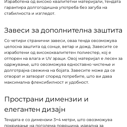
Изработена од високо квалитетни материјали, тендата
гарантира долгогодишна употреба без загуба на
стабилноста и изгледот.
Завеси за дополнителна заштита
Со четири странични завеси, оваа тенда овозможува
целосна заштита од сонце, ветар и дожд. Завесите се
изработени од висококвалитетен полиестер, кој е
отпорен на влага и UV зраци. Овој материјал е лесен за
одржување, што овозможува едноставно чистење и
долготрајна свежина на бојата. Завесите може да се
отворат и затворат според потребите, што ви дава
максимална флексибилност и удобност.
Пространи димензии и
елегантен дизајн
Тендата е со димензии 3×4 метри, што овозможува
покривање на поголема површина, идеална за