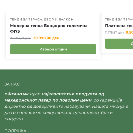
ТЕНДИ ЗА ТЕРАСА, ДВОР И БАЛКОН
ТЕНДИ ЗА ТЕРА
Модерна тенда Бонџорно големина
Платнена те
Ф175
9.5
11.175,57
ден
20.990,00
ден
24.694,73
ден
Избери опции
ЗА НАС:
еФтино.мк
нуди
најквалитетни продукти од
македонскиот пазар по поволни цени
, со гаранција
директно од доверливите набавувачи. Нашата мисија е
да го направиме секој шопинг едноставен, брз и
сигурен.
ПОДРШКА: